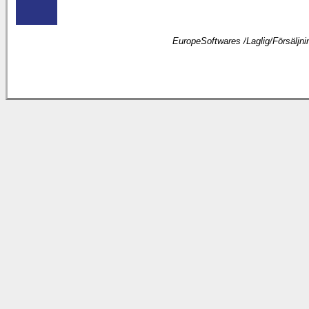
EuropeSoftwares /
Laglig
/
Försäljni