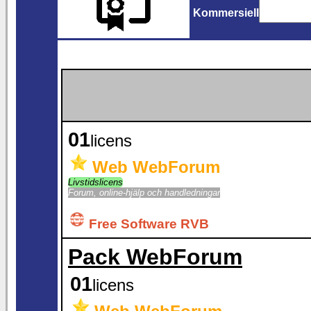
Kommersiell
01
licens
Web WebForum
Livstidslicens
Forum, online-hjälp och handledningar
Free Software RVB
Pack WebForum
01
licens