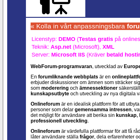
« Kolla in vårt anpassningsbara
for
Licenstyp:
DEMO
(
Testas gratis
på onlines
Teknik:
Asp.net
(Microsoft),
XML
Server:
Microsoft IIS
(Kräver
betald hosti
WebForum-programvaran
, utvecklad av
Europ
En
forumliknande
webbplats
är en
onlineplatt
erbjuder diskussioner om ämnen som sträcker sig fr
som
moderering
och
ämnessektioner
säkerstäl
kunskapsutbyte
och utveckling av nya digitala 
Onlineforum
är en idealisk plattform för att utbyt
personer som delar
gemensamma intressen
, va
det möjligt för användare att berika sin
kunskap,
professionell
utveckling
.
Onlineforum
är värdefulla plattformar för att f
låter användare ställa
frågor
, dela erfarenheter o