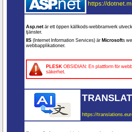
https://dotnet.m
Asp.net
är ett öppen källkods-webbramverk utveck
tjänster.
IIS
(Internet Information Services) är
Microsoft
s we
webbapplikationer.
PLESK
OBSIDIAN: En plattform för webbse
säkerhet.
TRANSLAT
https://translations.eu