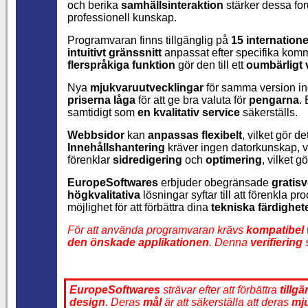
och berika
samhällsinteraktion
stärker dessa fo
professionell kunskap.
Programvaran finns tillgänglig på
15 internatione
intuitivt gränssnitt
anpassat efter specifika kom
flerspråkiga funktion
gör den till ett
oumbärligt 
Nya
mjukvaruutvecklingar
för samma version i
priserna låga
för att ge bra valuta för
pengarna
.
samtidigt som
en kvalitativ service
säkerställs.
Webbsidor
kan
anpassas flexibelt
, vilket gör d
Innehållshantering
kräver ingen datorkunskap, v
förenklar
sidredigering
och
optimering
, vilket g
EuropeSoftwares
erbjuder obegränsade
gratis
högkvalitativa
lösningar syftar till att förenkla
möjlighet för att förbättra dina
tekniska färdighet
För att använda programvaran krävs
kompatibel 
den önskade applikationen
. Denna
verifiering
s
EuropeSoftwares
strävar efter att förbättra
tillg
design
. Deras
mål
är att säkerställa att deras
mj