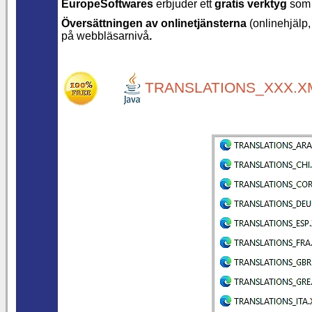
EuropeSoftwares
erbjuder ett
gratis verktyg
som t
Översättningen av onlinetjänsterna
(onlinehjälp,
på webbläsarnivå
.
TRANSLATIONS_XXX.XM