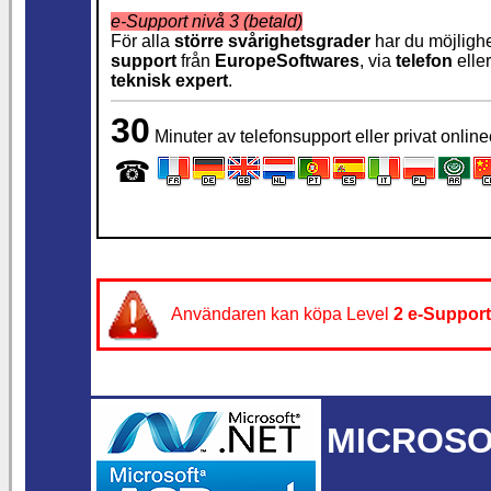
e-Support nivå 3 (betald)
För alla
större svårighetsgrader
har du möjlighe
support
från
EuropeSoftwares
, via
telefon
elle
teknisk expert
.
30
Minuter av telefonsupport eller privat onlin
☎
Användaren kan köpa Level
2
e-Support
MICROSOF