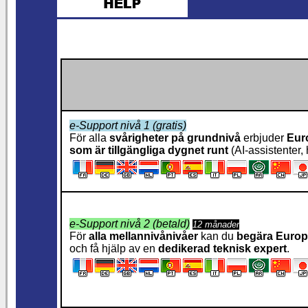
e-Support nivå 1 (gratis)
För alla
svårigheter på grundnivå
erbjuder
Eur
som är tillgängliga dygnet runt
(AI-assistenter, 
e-Support nivå 2 (betald)
12 månader
För
alla mellannivånivåer
kan du
begära Europ
och få hjälp av en
dedikerad teknisk expert
.