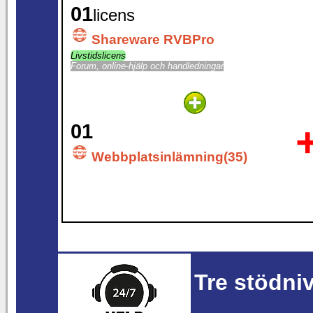
01
licens
Shareware RVBPro
Livstidslicens
Forum, online-hjälp och handledningar
01
Webbplatsinlämning(35)
Tre stödni