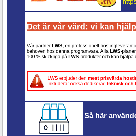
http
Det är vår värd: vi kan hjäl
Vår partner
LWS
, en professionell hostingleverantö
behoven hos denna programvara. Alla
LWS
-planer
100 % skickliga på
LWS
-produkter och kan hjälpa
LWS
erbjuder den
mest prisvärda host
inkluderar också dedikerad
teknisk och 
Så här använde