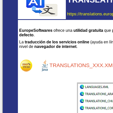
https://translations.eur
EuropeSoftwares
ofrece una
utilidad gratuita
que 
defecto
.
La
traducción de los servicios online
(ayuda en líne
nivel de
navegador de internet
.
TRANSLATIONS_XXX.XML