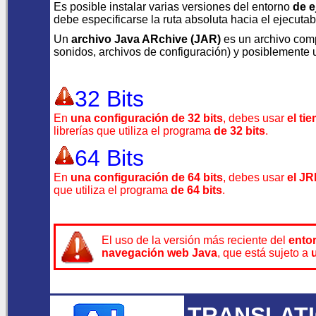
Es posible instalar varias versiones del entorno
de e
debe especificarse la ruta absoluta hacia el ejecuta
Un
archivo Java ARchive (JAR)
es un archivo com
sonidos, archivos de configuración) y posiblemente 
32 Bits
En
una configuración de 32 bits
, debes usar
el ti
librerías que utiliza el programa
de 32 bits
.
64 Bits
En
una configuración de 64 bits
, debes usar
el JR
que utiliza el programa
de 64 bits
.
El uso de la versión más reciente del
ento
navegación web Java
, que está sujeto a
TRANSLAT