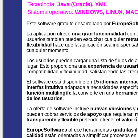
Tecnología:
Java (Oracle),
XML
Sistema operativo:
WINDOWS,
LINUX
,
MAC
Este software gratuito desarrollado por
EuropeSof
La aplicación ofrece
una gran funcionalidad
con 
usuarios también pueden escuchar cualquier
retra
flexibilidad
hace que la aplicación sea indispensa
cualquier momento.
Los usuarios pueden cargar una lista de flujos de 
lugar. Esto proporciona una
experiencia de usuar
compatibilidad y flexibilidad, satisfaciendo las cre
El software está disponible en
15 idiomas interna
interfaz intuitiva
adaptada a necesidades específi
función multilingüe
la convierte en una
herramien
de los usuarios
.
La oferta de software incluye
nuevas versiones
y
pueden cobrar servicios
de apoyo
que requieran
m
transparente
y
flexible
pretende ofrecer
el valor 
EuropeSoftwares
ofrece herramientas
gratuitas
i
calidad
están orientadas a simplificar procesos e