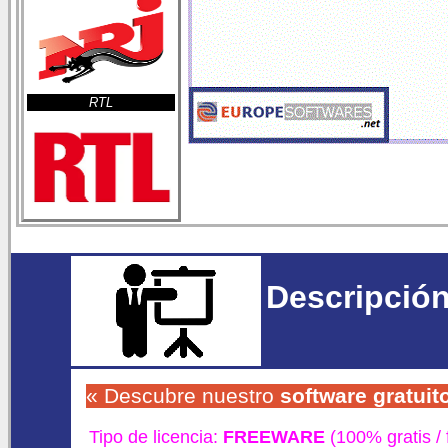
RTL
Descripción
« Descubre nuestro
software gratuit
Tipo de licencia:
FREEWARE
(100% gratis /