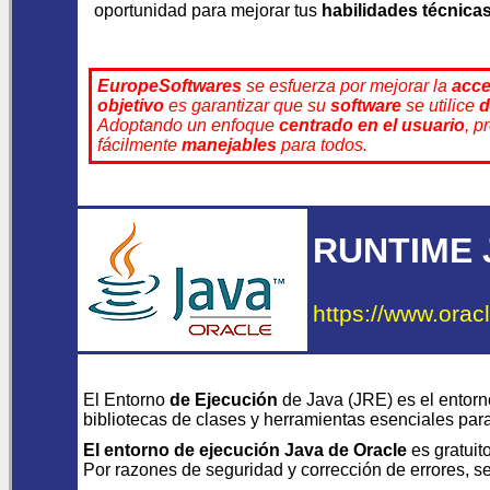
oportunidad para mejorar tus
habilidades técnica
EuropeSoftwares
se esfuerza por mejorar la
acce
objetivo
es garantizar que su
software
se utilice
d
Adoptando un enfoque
centrado en el usuario
, p
fácilmente
manejables
para todos.
RUNTIME 
https://www.oracl
El Entorno
de Ejecución
de Java (JRE) es el entorn
bibliotecas de clases y herramientas esenciales par
El entorno de ejecución Java de Oracle
es gratuit
Por razones de seguridad y corrección de errores, se