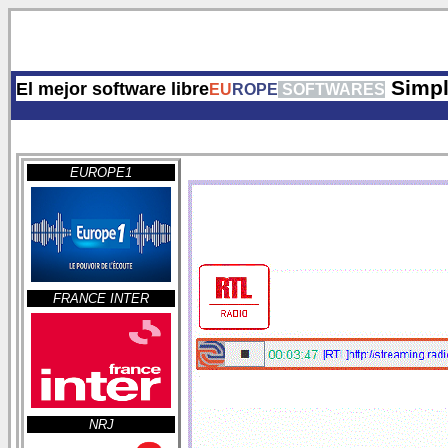
Simpl
El mejor software libre
EU
ROPE
SOFTWARES
EUROPE1
FRANCE INTER
NRJ