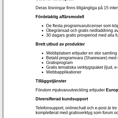
Deras lösningar finns tillgängliga på 15 inter
Fördelaktig affärsmodell
De flesta programvarulicenser som köp
Obegränsad och gratis nedladdning av
30 dagars gratis provperiod med alla f
Brett utbud av produkter
Webbplatsen erbjuder en stor samling p
Betald programvara (Shareware) med m
Gratisprogram
Gratis tematiska verktygspaket (ljud, e-p
Webbapplikationer
Tilläggstjänster
Förutom mjukvaruutveckling erbjuder
Europ
Diversifierad kundsupport
Telefonsupport, onlinechatt och e-post är tr
kompletterat med gratisverktyg som forum o