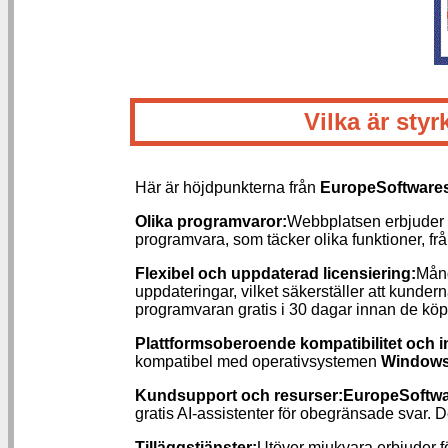
Vilka är st
Här är höjdpunkterna från
EuropeSoftware
Olika programvaror:
Webbplatsen erbjuder 
programvara, som täcker olika funktioner, frå
Flexibel och uppdaterad licensiering:
Mång
uppdateringar, vilket säkerställer att kunde
programvaran gratis i 30 dagar innan de köp
Plattformsoberoende kompatibilitet och in
kompatibel med operativsystemen
Window
Kundsupport och resurser:
EuropeSoftw
gratis AI-assistenter för obegränsade svar. 
Tilläggstjänster:
Utöver mjukvara erbjuder fö