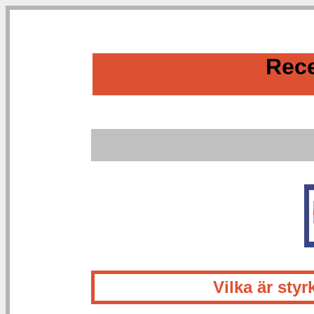
Rece
Vilka är st