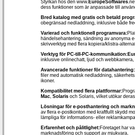
Styrkan hos den www.
EuropeSoftwares
.ne
dess funktioner som är anpassade till använ
Bred katalog med gratis och betald prog
obegränsad nedladdning, inklusive både f
Varierad och funktionell programvara:
Pla
händelsehantering, sändning av anonyma e-p
skrivverktyg med flera kopiera/klistra-alternat
Verktyg för PC-till-PC-kommunikation:
Eu
inklusive onlinechatt, ljud och webbkamera, 
Avancerade funktioner för datahantering:
filer med automatisk nedladdning, säkerhetsk
ikoner.
Kompatibilitet med flera plattformar:
Progr
Mac
,
Solaris
och Solaris, vilket utökar deras 
Lösningar för e-posthantering och mark
av flera e-postkonton med kraftfullt skydd m
lämpliga för informations- eller reklamkampa
Erfarenhet och pålitlighet:
Företaget har va
marknadsföring och support av mjukvara.