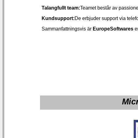
Talangfullt team:
Teamet består av passione
Kundsupport:
De erbjuder support via telef
Sammanfattningsvis är
EuropeSoftwares
en
Micr