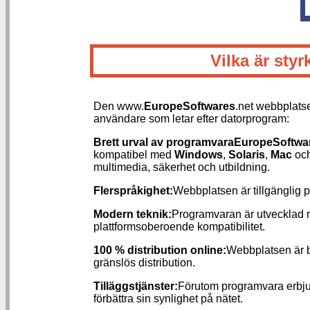
Vilka är st
Den www.
EuropeSoftwares
.net webbplatse
användare som letar efter datorprogram:
Brett urval av programvara
EuropeSoftwa
kompatibel med
Windows
,
Solaris
,
Mac
och
multimedia, säkerhet och utbildning.
Flerspråkighet:
Webbplatsen är tillgänglig på
Modern teknik:
Programvaran är utvecklad 
plattformsoberoende kompatibilitet.
100 % distribution online:
Webbplatsen är be
gränslös distribution.
Tilläggstjänster:
Förutom programvara erbj
förbättra sin synlighet på nätet.