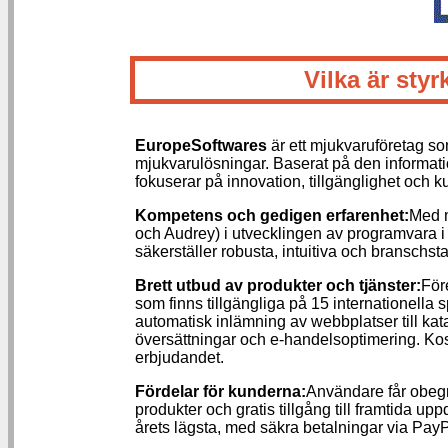
Vilka är st
EuropeSoftwares
är ett mjukvaruföretag s
mjukvarulösningar. Baserat på den informatio
fokuserar på innovation, tillgänglighet och 
Kompetens och gedigen erfarenhet:
Med m
och Audrey) i utvecklingen av programvara 
säkerställer robusta, intuitiva och branschs
Brett utbud av produkter och tjänster:
För
som finns tillgängliga på 15 internationella
automatisk inlämning av webbplatser till kata
översättningar och e-handelsoptimering. Kos
erbjudandet.
Fördelar för kunderna:
Användare får obegr
produkter och gratis tillgång till framtida upp
årets lägsta, med säkra betalningar via PayP