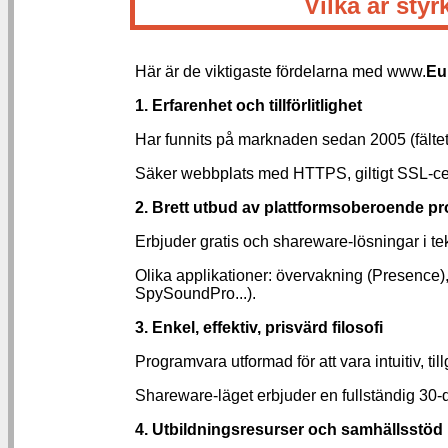
Vilka är st
Här är de viktigaste fördelarna med www.
Eu
1. Erfarenhet och tillförlitlighet
Har funnits på marknaden sedan 2005 (fältet 
Säker webbplats med HTTPS, giltigt SSL-certif
2. Brett utbud av plattformsoberoende p
Erbjuder gratis och shareware-lösningar i t
Olika applikationer: övervakning (Presence
SpySoundPro...).
3. Enkel, effektiv, prisvärd filosofi
Programvara utformad för att vara intuitiv, ti
Shareware-läget erbjuder en fullständig 30-
4. Utbildningsresurser och samhällsstöd