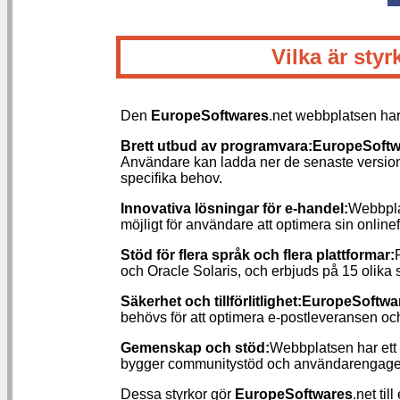
Vilka är st
Den
EuropeSoftwares
.net webbplatsen har
Brett utbud av programvara:
EuropeSoftw
Användare kan ladda ner de senaste version
specifika behov.
Innovativa lösningar för e-handel:
Webbplat
möjligt för användare att optimera sin onlin
Stöd för flera språk och flera plattformar:
och Oracle Solaris, och erbjuds på 15 olika
Säkerhet och tillförlitlighet:
EuropeSoftwa
behövs för att optimera e-postleveransen och
Gemenskap och stöd:
Webbplatsen har ett a
bygger communitystöd och användarengag
Dessa styrkor gör
EuropeSoftwares
.net ti