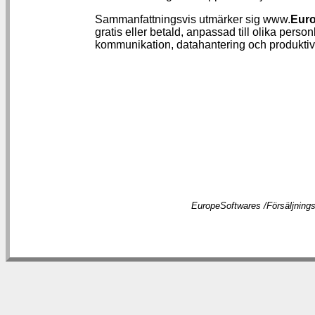
Sammanfattningsvis utmärker sig www.
Eur
gratis eller betald, anpassad till olika pers
kommunikation, datahantering och produktivitet
EuropeSoftwares /
Försäljnings