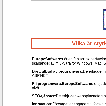
Vilka är st
EuropeSoftwares
är en fantastisk berättel
skapandet av mjukvara för Windows, Mac, So
Brett utbud av programvara:
De erbjuder m
ASP.NET.
Fri programvara:
EuropeSoftwares
erbjude
nivå.
SEO-tjänster:
De erbjuder webbplatsreferenstj
Innovation:
Företaget är engagerat i forsknin