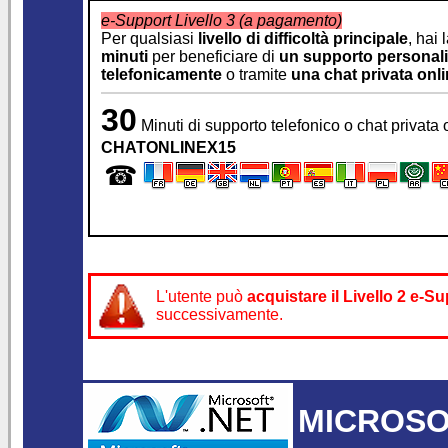
e-Support Livello 3 (a pagamento)
Per qualsiasi
livello di difficoltà principale
, hai 
minuti
per beneficiare di
un supporto personali
telefonicamente
o tramite
una chat privata onl
30
Minuti di supporto telefonico o chat privata
CHATONLINEX15
☎
L'utente può
acquistare il
Livello 2 e-
successivamente.
MICROSOF