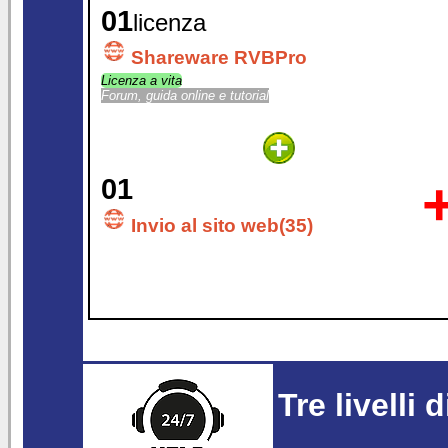
01
licenza
Shareware RVBPro
Licenza a vita
Forum, guida online e tutorial
01
Invio al sito web(35)
Tre livelli