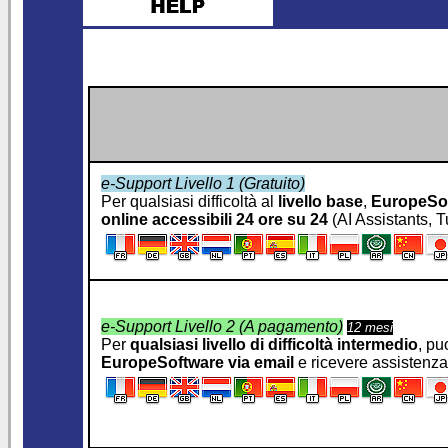
e-Support Livello 1 (Gratuito)
Per qualsiasi difficoltà al
livello base
,
EuropeSo
online accessibili 24 ore su 24
(AI Assistants, T
e-Support Livello 2 (A pagamento)
12 mesi
Per
qualsiasi livello di difficoltà intermedio
, pu
EuropeSoftware
via email
e ricevere assistenz