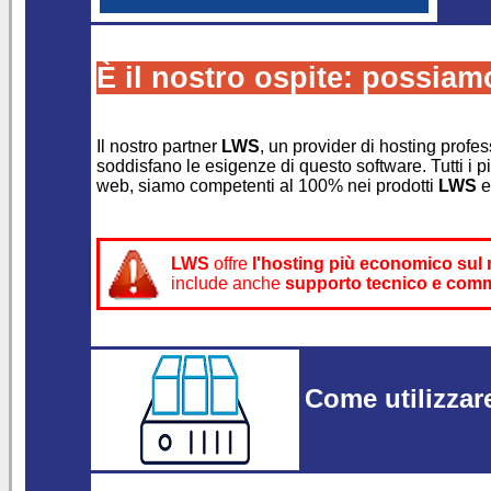
È il nostro ospite: possiamo
Il nostro partner
LWS
, un provider di hosting profes
soddisfano le esigenze di questo software. Tutti i p
web, siamo competenti al 100% nei prodotti
LWS
e
LWS
offre
l'hosting più economico sul
include anche
supporto tecnico e comm
Come utilizzare