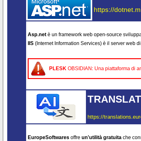
https://dotnet.m
Asp.net
è un framework web open-source svilupp
IIS
(Internet Information Services) è il server web d
PLESK
OBSIDIAN: Una piattaforma di ammi
TRANSLAT
https://translations.eu
EuropeSoftwares
offre
un'utilità gratuita
che con