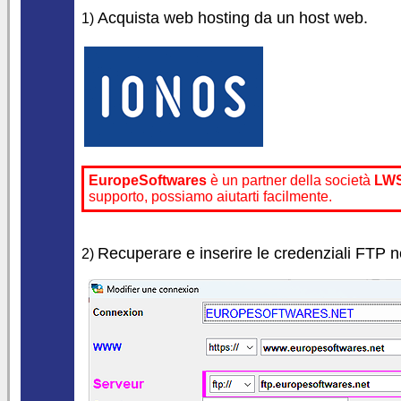
Acquista web hosting da un host web.
1)
EuropeSoftwares
è un partner della società
LW
supporto, possiamo aiutarti facilmente.
Recuperare e inserire le credenziali FTP nel
2)