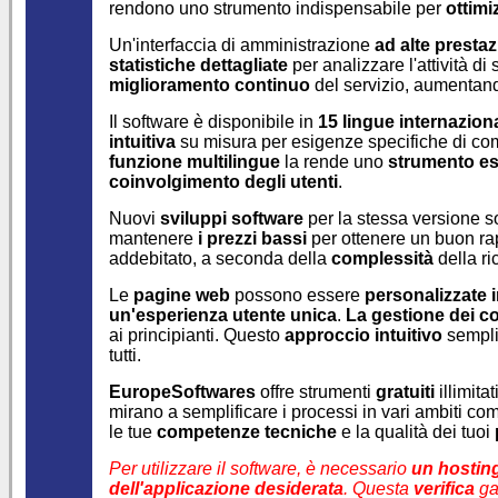
rendono uno strumento indispensabile per
ottimi
Un'interfaccia di amministrazione
ad alte prestaz
statistiche dettagliate
per analizzare l'attività d
miglioramento continuo
del servizio, aumenta
Il software è disponibile in
15 lingue internaziona
intuitiva
su misura per esigenze specifiche di c
funzione multilingue
la rende uno
strumento es
coinvolgimento degli utenti
.
Nuovi
sviluppi software
per la stessa versione 
mantenere
i prezzi bassi
per ottenere un buon r
addebitato, a seconda della
complessità
della r
Le
pagine web
possono essere
personalizzate i
un'esperienza utente unica
.
La gestione dei c
ai principianti. Questo
approccio intuitivo
sempli
tutti.
EuropeSoftwares
offre strumenti
gratuiti
illimita
mirano a semplificare i processi in vari ambiti c
le tue
competenze tecniche
e la qualità dei tuoi
Per utilizzare il software, è necessario
un hostin
dell'applicazione desiderata
. Questa
verifica
gar