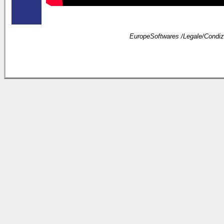
EuropeSoftwares /
Legale
/
Condizi