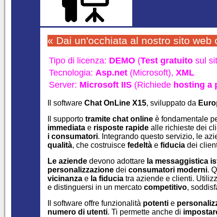
« Dai un'occhiata al nostro sito web
Tipo di licenza:
DEMO
(
Test gratuito
sul si
Tecnologia:
Asp.net
(Microsoft),
XML
Server:
Microsoft IIS
(Richiede
hosting a
Il software
Chat OnLine X15
, sviluppato da
Euro
Il supporto
tramite chat online
è fondamentale per
immediata
e
risposte rapide
alle richieste dei cl
i consumatori
. Integrando questo servizio, le a
qualità
, che costruisce
fedeltà
e
fiducia
dei client
Le aziende
devono adottare
la messaggistica i
personalizzazione
dei
consumatori moderni
. 
vicinanza
e
la fiducia
tra aziende e clienti. Util
e distinguersi in un mercato
competitivo
, soddis
Il software offre funzionalità
potenti
e
personalizz
numero di utenti
. Ti permette anche di
impostare