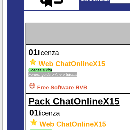
01
licenza
Web ChatOnlineX15
Licenza a vita
Forum, guida online e tutorial
Free Software RVB
Pack ChatOnlineX15
01
licenza
Web ChatOnlineX15