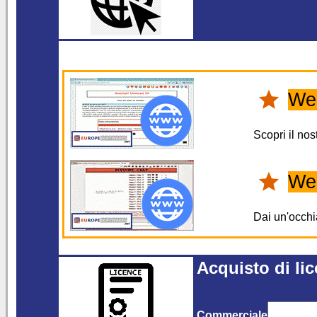
We
Scopri il nos
We
Dai un'occhi
Acquisto di li
Commerciale