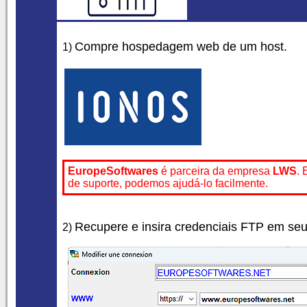
Compre hospedagem web de um host.
1)
EuropeSoftwares
é parceira da empresa
LWS
. 
de suporte, podemos ajudá-lo facilmente.
Recupere e insira credenciais FTP em seu 
2)