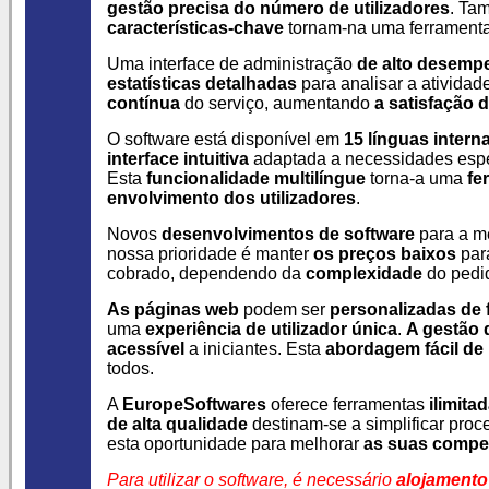
gestão precisa do número de utilizadores
. Ta
características-chave
tornam-na uma ferramenta
Uma interface de administração
de alto desemp
estatísticas detalhadas
para analisar a atividad
contínua
do serviço, aumentando
a satisfação d
O software está disponível em
15 línguas intern
interface intuitiva
adaptada a necessidades espe
Esta
funcionalidade multilíngue
torna-a uma
fe
envolvimento dos utilizadores
.
Novos
desenvolvimentos de software
para a m
nossa prioridade é manter
os preços baixos
par
cobrado, dependendo da
complexidade
do pedi
As páginas web
podem ser
personalizadas de f
uma
experiência de utilizador única
.
A gestão 
acessível
a iniciantes. Esta
abordagem fácil de
todos.
A
EuropeSoftwares
oferece ferramentas
ilimita
de alta qualidade
destinam-se a simplificar pro
esta oportunidade para melhorar
as suas compet
Para utilizar o software, é necessário
alojamento