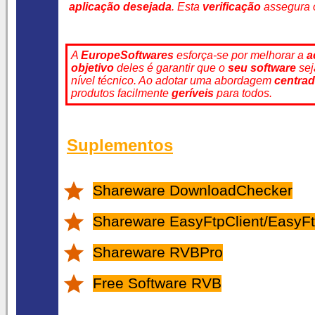
aplicação desejada
. Esta
verificação
assegura o
A
EuropeSoftwares
esforça-se por melhorar a
a
objetivo
deles é garantir que o
seu software
se
nível técnico. Ao adotar uma abordagem
centrad
produtos facilmente
geríveis
para todos.
Suplementos
Shareware DownloadChecker
Shareware EasyFtpClient/EasyFt
Shareware RVBPro
Free Software RVB