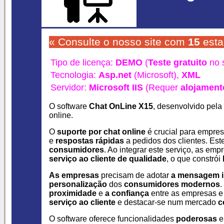
« Consulte o nosso site com
15
est
Tipo de licença:
DEMO
(
Teste gratuito
no s
Tecnologia:
Asp.net
(Microsoft),
XML
Servidor:
Microsoft IIS
(Requer
alojament
O software
Chat OnLine X15
, desenvolvido pela
online.
O
suporte por chat online
é crucial para empre
e
respostas rápidas
a pedidos dos clientes. Est
consumidores
. Ao integrar este serviço, as e
serviço ao cliente de qualidade
, o que constrói
As empresas
precisam de adotar
a mensagem i
personalização
dos
consumidores modernos
.
proximidade
e
a confiança
entre as empresas e o
serviço ao cliente
e destacar-se num mercado
c
O software oferece funcionalidades
poderosas