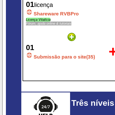
01
licença
Shareware RVBPro
Licença Vitalícia
Fórum, ajuda online & tutoriais
01
Submissão para o site(35)
Três nívei