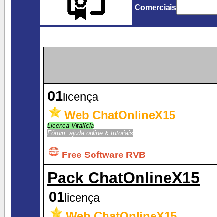
Comerciais
01
licença
Web ChatOnlineX15
Licença Vitalícia
Fórum, ajuda online & tutoriais
Free Software RVB
Pack ChatOnlineX15
01
licença
Web ChatOnlineX15