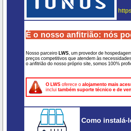
http
É o nosso anfitrião: nós p
Nosso parceiro
LWS
, um provedor de hospedagem 
preços competitivos que atendem às necessidades
o anfitrião do nosso próprio site, somos 100% prof
O LWS
oferece o
alojamento mais aces
inclui
também suporte técnico e de ve
Como instalá-l