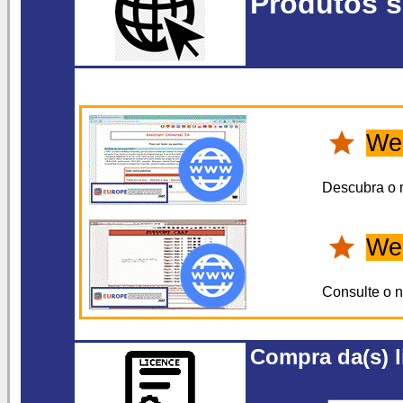
Produtos s
We
Descubra o 
We
Consulte o 
Compra da(s) l