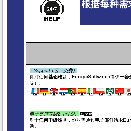
根据每种需
e-Support 1级（免费）
针对任何
基础难
题，
EuropeSoftwares
提供
一套
等）。
电子支持等级2（付费）
12个月
对于
任何中级难
度，你只需通过
电子邮件
请求
Eur
助。