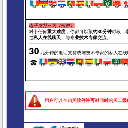
电子支持三级（付费）
对于任何
重大难度
，你都可以预
约
30分钟
时段，
过
私人在线聊天
，与
专业技术专家
交流。
30
几分钟的电话支持或与技术专家的私人在
☎
用户可以在购买
软件许可
时同时购买
二级