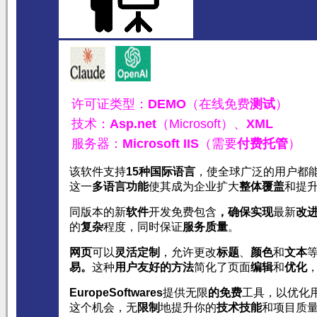
许可证类型：
DEMO
（在线免费
测试
）
技术：
Asp.net
（Microsoft）、
XML
服务器：
Microsoft IIS
（需要
付费托管
）
该软件支持
15种国际语言
，使全球广泛的用户都
这一
多语言功能
使其成为企业扩大
整体覆盖
和提
同版本的新
软件
开发免费包含
，确保实现
最新
改
的
复杂
程度，同时保证
服务质量
。
网页
可以
灵活定制
，允许更改
标题
、
颜色
和
文本
易。
这种
用户友好的方法
简化了页面
编辑
和
优化
EuropeSoftwares
提供无限
的免费
工具，以优化
这个机会，无
限制
地提升你的
技术技能
和项目质