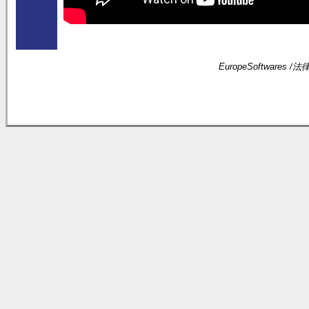
EuropeSoftwares /
法