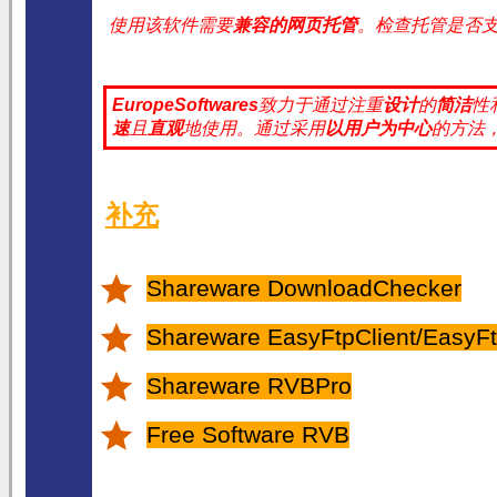
使用该软件需要
兼容的网页托管
。检查托管是否
EuropeSoftwares
致力于通过注重
设计
的
简洁
性
速
且
直观
地使用。
通过采用
以用户为中心
的方法
补充
Shareware DownloadChecker
Shareware EasyFtpClient/EasyFt
Shareware RVBPro
Free Software RVB