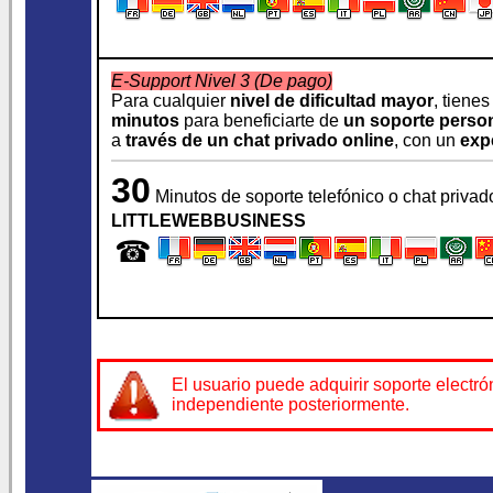
E-Support Nivel 3 (De pago)
Para cualquier
nivel de dificultad mayor
, tiene
minutos
para beneficiarte de
un soporte perso
a
través de un chat privado online
, con un
exp
30
Minutos de soporte telefónico o chat privad
LITTLEWEBBUSINESS
☎
El usuario puede adquirir soporte electr
independiente posteriormente.