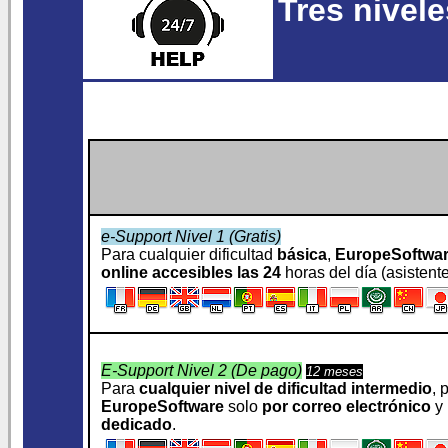
Tres nivel
e-Support Nivel 1 (Gratis)
Para cualquier dificultad
básica
,
EuropeSoftwa
online accesibles las 24
horas del día (asistentes
E-Support Nivel 2 (De pago)
12 meses
Para
cualquier nivel de dificultad intermedio
, 
EuropeSoftware
solo
por correo electrónico
y 
dedicado
.