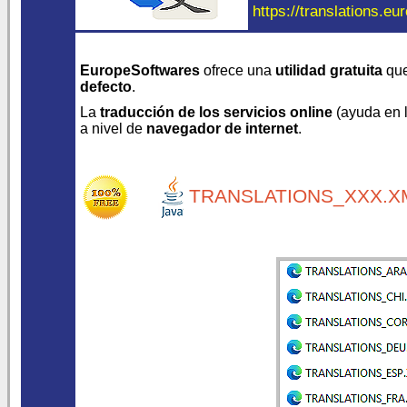
https://translations.eu
EuropeSoftwares
ofrece una
utilidad gratuita
que
defecto
.
La
traducción de los servicios online
(ayuda en lí
a nivel de
navegador de internet
.
TRANSLATIONS_XXX.XM