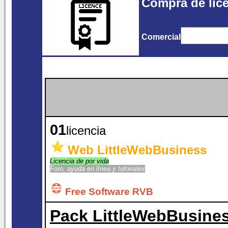
Compra de lice
Comercial
01
licencia
Web LittleWebBusiness
Licencia de por vida
Foro, ayuda en línea y tutoriales
Free Software RVB
Pack LittleWebBusine