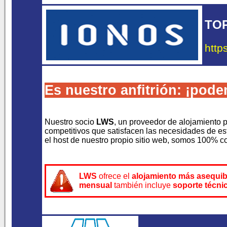
TOP
http
Es nuestro anfitrión: ¡pod
Nuestro socio
LWS
, un proveedor de alojamiento p
competitivos que satisfacen las necesidades de es
el host de nuestro propio sitio web, somos 100% 
LWS
ofrece el
alojamiento más asequib
mensual
también incluye
soporte técni