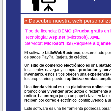
« Descubre nuestra
web
personaliz
Tipo de licencia:
DEMO
(
Prueba gratis
en 
Tecnología:
Asp.net
(Microsoft),
XML
Servidor:
Microsoft IIS
(Requiere
alojami
El software
LittleWebBusiness
, desarrollado po
de pagos PayPal (tarjeta de crédito).
Un
sitio de comercio electrónico
es una
plataf
los clientes navegar y comprar
productos y serv
inventario
, estos sitios ofrecen una
experiencia 
los propietarios pueden
optimizar ventas
,
ampli
Una
tienda virtual
es una
plataforma online
cruc
promocionar
y vender productos
directamente 
online
.
La entrega
juega un papel clave en la exp
reciben por correo electrónico, contribuyendo a 
Este software es una herramienta poderosa para