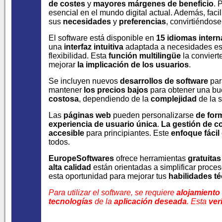
de costes
y
mayores márgenes de beneficio
. 
esencial en el mundo digital actual. Además, fac
sus
necesidades
y
preferencias
, convirtiéndos
El software está disponible en
15 idiomas intern
una
interfaz intuitiva
adaptada a necesidades es
flexibilidad. Esta
función multilingüe
la conviert
mejorar
la implicación de los usuarios
.
Se incluyen nuevos
desarrollos de software
par
mantener
los precios bajos
para obtener una bu
costosa
, dependiendo de la
complejidad
de la 
Las
páginas web
pueden personalizarse
de form
experiencia de usuario única
.
La gestión de c
accesible
para principiantes. Este
enfoque fácil
todos.
EuropeSoftwares
ofrece herramientas
gratuitas
alta calidad
están orientadas a simplificar proc
esta oportunidad para mejorar tus
habilidades t
Para utilizar el software, se requiere
alojamiento
tecnologías
de la
aplicación deseada
. Esta
ver