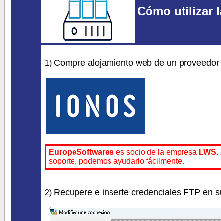
Cómo utilizar l
Compre alojamiento web de un proveedor 
1)
EuropeSoftwares
es socio de la empresa
LWS
.
soporte, podemos ayudarlo fácilmente.
Recupere e inserte credenciales FTP en su
2)