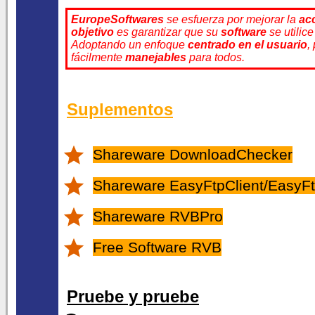
EuropeSoftwares
se esfuerza por mejorar la
ac
objetivo
es garantizar que su
software
se utilic
Adoptando un enfoque
centrado en el usuario
,
fácilmente
manejables
para todos.
Suplementos
Shareware DownloadChecker
Shareware EasyFtpClient/EasyFt
Shareware RVBPro
Free Software RVB
Pruebe y pruebe