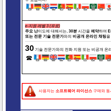
e-지원 레벨 3 (유료)
주요 난
이도에 대해서는,
30분
시간을
예약
하여
E
또는
전문 기술 전문가
와의
비공개 온라인 채팅
을
30
기술 전문가와의 전화 지원 또는 비공개 온
☎
사용자는
소프트웨어 라이선스
구매와 