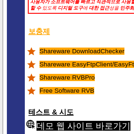
사용자가
소프트웨어를 빠르고
직관적으로
사용할
할 수
있도록
디지털 도구
에
대한 접근
성을
민주
보충제
Shareware DownloadChecker
Shareware EasyFtpClient/EasyFt
Shareware RVBPro
Free Software RVB
테스트 & 시도
데모 웹 사이트 바로가기