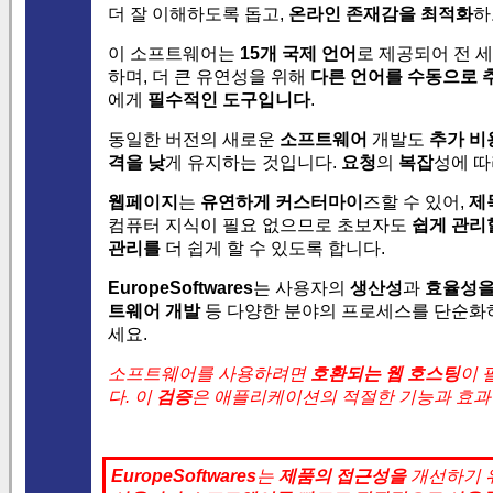
더 잘 이해하도록 돕고,
온라인 존재감을 최적화
하
이 소프트웨어는
15개 국제 언어
로 제공되어 전 
하며, 더 큰 유연성을 위해
다른 언어를 수동으로 
에게
필수적인 도구입니다
.
동일한 버전의 새로운
소프트웨어
개발도
추가 비
격을 낮
게 유지하는 것입니다.
요청
의
복잡
성에 따
웹페이지
는
유연하게 커스터마이
즈할 수 있어,
제
컴퓨터 지식이 필요 없으므로 초보자도
쉽게 관리
관리를
더 쉽게 할 수 있도록 합니다.
EuropeSoftwares
는 사용자의
생산성
과
효율성
트웨어 개발
등 다양한 분야의 프로세스를 단순화하
세요.
소프트웨어를 사용하려면
호환되는 웹 호스팅
이 
다. 이
검증
은 애플리케이션의 적절한 기능과 효과
EuropeSoftwares
는
제품의
접근성을
개선하기 