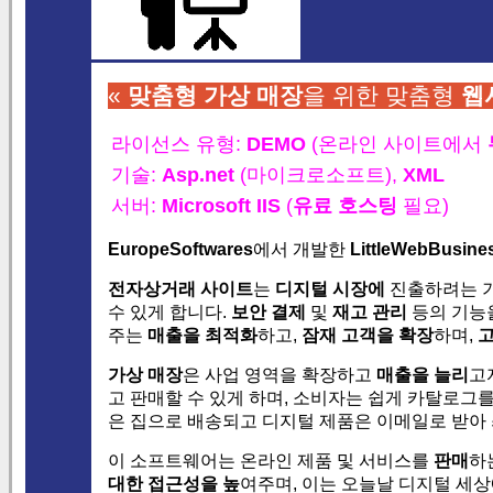
«
맞춤형 가상 매장
을 위한 맞춤형
웹
라이선스 유형:
DEMO
(온라인 사이트에서
기술:
Asp.net
(마이크로소프트),
XML
서버:
Microsoft IIS
(
유료 호스팅
필요)
EuropeSoftwares
에서 개발한
LittleWebBusine
전자상거래 사이트
는
디지털 시장에
진출하려는 
수 있게 합니다.
보안 결제
및
재고 관리
등의 기능
주는
매출을 최적화
하고,
잠재 고객을 확장
하며,
고
가상 매장
은 사업 영역을 확장하고
매출을 늘리
고
고 판매할 수 있게
하며, 소비자는 쉽게 카탈로그
은 집으로 배송되고 디지털 제품은 이메일로 받아
이 소프트웨어는 온라인 제품 및 서비스를
판매
하
대한 접근성을 높
여주며, 이는 오늘날 디지털 세