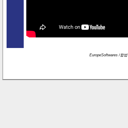
EuropeSoftwares /
합법