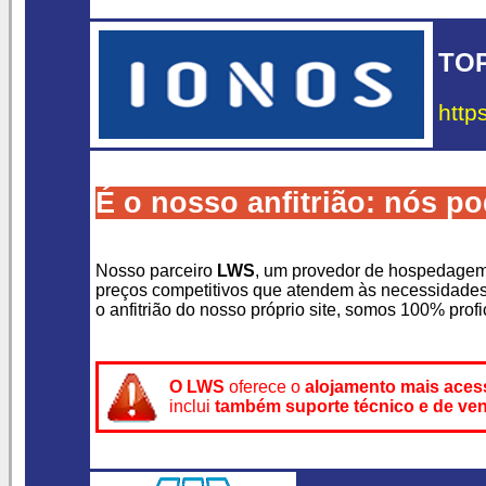
TOP
http
É o nosso anfitrião: nós p
Nosso parceiro
LWS
, um provedor de hospedagem 
preços competitivos que atendem às necessidades
o anfitrião do nosso próprio site, somos 100% prof
O LWS
oferece o
alojamento mais aces
inclui
também suporte técnico e de ve