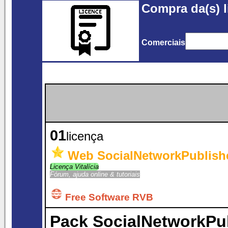
Compra da(s) l
Comerciais
01
licença
Web SocialNetworkPublish
Licença Vitalícia
Fórum, ajuda online & tutoriais
Free Software RVB
Pack SocialNetworkPu