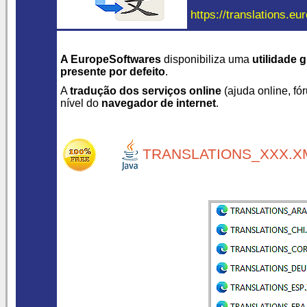
https://translations.eu
A EuropeSoftwares
disponibiliza uma
utilidade g
presente por defeito
.
A
tradução dos serviços online
(ajuda online, fór
nível do
navegador de internet
.
TRANSLATIONS_XXX.XM