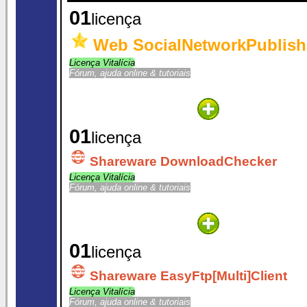
01
licença
Web SocialNetworkPublish
Licença Vitalícia
Fórum, ajuda online & tutoriais
01
licença
Shareware DownloadChecker
Licença Vitalícia
Fórum, ajuda online & tutoriais
01
licença
Shareware EasyFtp[Multi]Client
Licença Vitalícia
Fórum, ajuda online & tutoriais