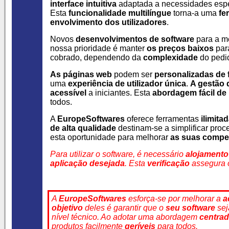
interface intuitiva
adaptada a necessidades espe
Esta
funcionalidade multilíngue
torna-a uma
fe
envolvimento dos utilizadores
.
Novos
desenvolvimentos de software
para a m
nossa prioridade é manter
os preços baixos
par
cobrado, dependendo da
complexidade
do pedi
As páginas web
podem ser
personalizadas de f
uma
experiência de utilizador única
.
A gestão 
acessível
a iniciantes. Esta
abordagem fácil de
todos.
A
EuropeSoftwares
oferece ferramentas
ilimita
de alta qualidade
destinam-se a simplificar pro
esta oportunidade para melhorar
as suas compet
Para utilizar o software, é necessário
alojamento
aplicação desejada
. Esta
verificação
assegura o
A
EuropeSoftwares
esforça-se por melhorar a
a
objetivo
deles é garantir que o
seu software
se
nível técnico. Ao adotar uma abordagem
centrad
produtos facilmente
geríveis
para todos.