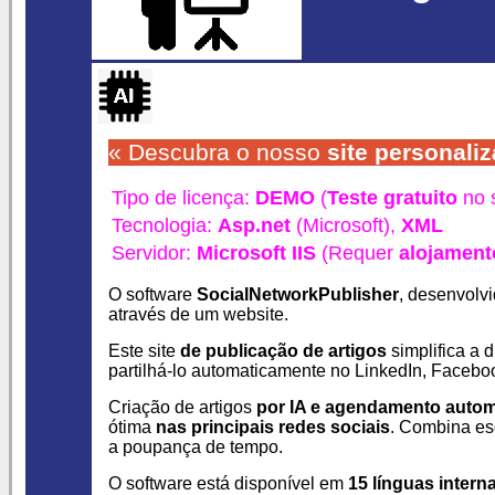
« Descubra o nosso
site personaliz
Tipo de licença:
DEMO
(
Teste gratuito
no s
Tecnologia:
Asp.net
(Microsoft),
XML
Servidor:
Microsoft IIS
(Requer
alojament
O software
SocialNetworkPublisher
, desenvolv
através de um website.
Este site
de publicação de artigos
simplifica a 
partilhá-lo automaticamente no LinkedIn, Faceb
Criação de artigos
por IA e agendamento autom
ótima
nas principais redes sociais
. Combina esc
a poupança de tempo.
O software está disponível em
15 línguas intern