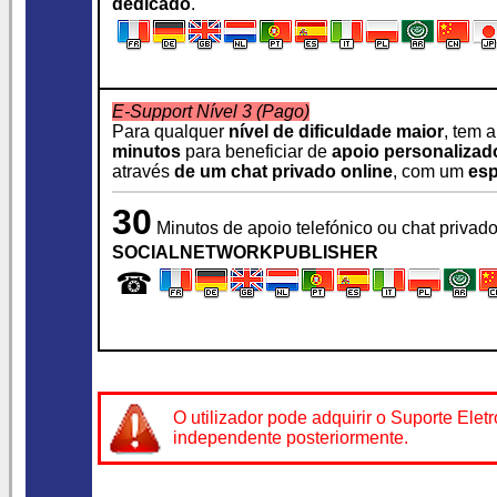
dedicado
.
E-Support Nível 3 (Pago)
Para qualquer
nível de dificuldade maior
, tem 
minutos
para beneficiar de
apoio personalizad
através
de um chat privado online
, com um
esp
30
Minutos de apoio telefónico ou chat privad
SOCIALNETWORKPUBLISHER
☎
O utilizador pode adquirir o Suporte
Elet
independente posteriormente.