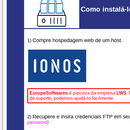
Como instalá-l
Compre hospedagem web de um host.
1)
EuropeSoftwares
é parceira da empresa
LWS
.
de suporte, podemos ajudá-lo facilmente.
Recupere e insira credenciais FTP em seu 
2)
password)