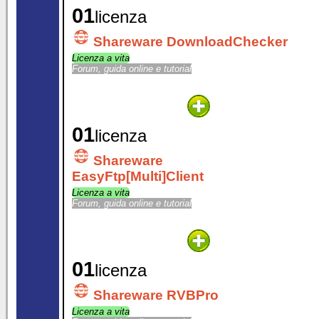
01
licenza
Shareware DownloadChecker
Licenza a vita
Forum, guida online e tutorial
01
licenza
Shareware
EasyFtp[Multi]Client
Licenza a vita
Forum, guida online e tutorial
01
licenza
Shareware RVBPro
Licenza a vita