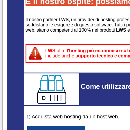
È il nostro ospite: possiamo
Il nostro partner
LWS
, un provider di hosting profes
soddisfano le esigenze di questo software. Tutti i p
web, siamo competenti al 100% nei prodotti
LWS
e
LWS
offre
l'hosting più economico sul
include anche
supporto tecnico e comm
Come utilizzare
Acquista web hosting da un host web.
1)