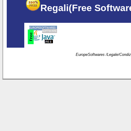
Regali(Free Softwar
EuropeSoftwares /
Legale
/
Condizi