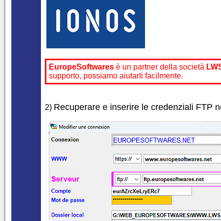
EuropeSoftwares
è un partner della società
LW
supporto, possiamo aiutarti facilmente.
Recuperare e inserire le credenziali FTP nel
2)