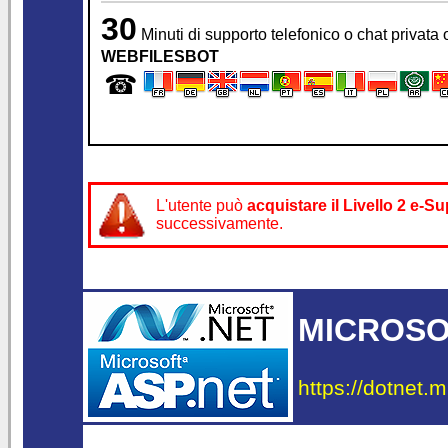
30
Minuti di supporto telefonico o chat privata
WEBFILESBOT
☎
L'utente può
acquistare il
Livello 2 e-
successivamente.
MICROSOF
https://dotnet.m