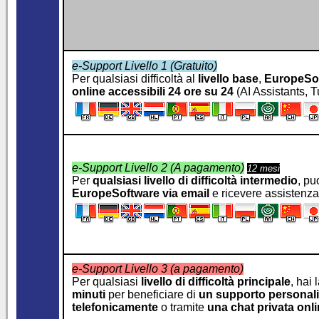
e-Support Livello 1 (Gratuito)
Per qualsiasi difficoltà al
livello base
,
EuropeSo
online accessibili 24 ore su 24
(AI Assistants, T
e-Support Livello 2 (A pagamento)
12 mesi
Per
qualsiasi livello di difficoltà intermedio
, pu
EuropeSoftware
via email
e ricevere assistenz
e-Support Livello 3 (a pagamento)
Per qualsiasi
livello di difficoltà principale
, hai 
minuti
per beneficiare di
un supporto personali
telefonicamente
o tramite
una chat privata onl