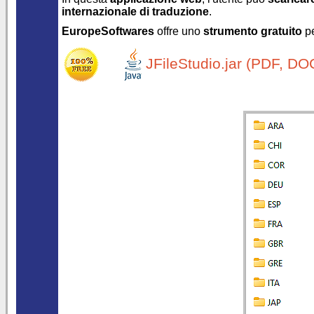
internazionale di traduzione
.
EuropeSoftwares
offre uno
strumento gratuito
p
JFileStudio.jar (PDF, DOC