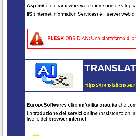
Asp.net
è un framework web open-source svilupp
IIS
(Internet Information Services) è il server web d
PLESK
OBSIDIAN: Una piattaforma di ammi
TRANSLAT
https://translations.eu
EuropeSoftwares
offre
un'utilità gratuita
che con
La
traduzione dei servizi online
(assistenza online
livello del
browser internet
.