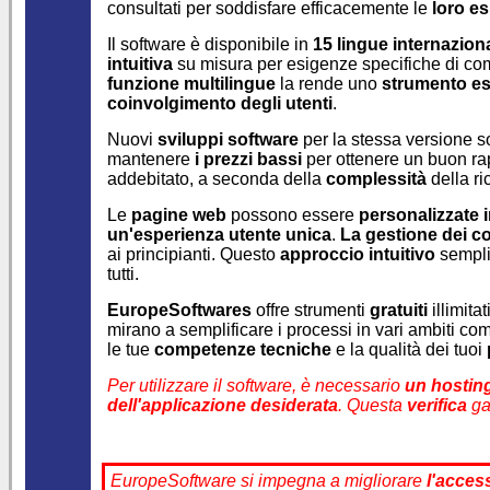
consultati per soddisfare efficacemente le
loro e
Il software è disponibile in
15 lingue internaziona
intuitiva
su misura per esigenze specifiche di c
funzione multilingue
la rende uno
strumento es
coinvolgimento degli utenti
.
Nuovi
sviluppi software
per la stessa versione 
mantenere
i prezzi bassi
per ottenere un buon r
addebitato, a seconda della
complessità
della r
Le
pagine web
possono essere
personalizzate i
un'esperienza utente unica
.
La gestione dei c
ai principianti. Questo
approccio intuitivo
sempli
tutti.
EuropeSoftwares
offre strumenti
gratuiti
illimita
mirano a semplificare i processi in vari ambiti c
le tue
competenze tecniche
e la qualità dei tuoi
Per utilizzare il software, è necessario
un hostin
dell'applicazione desiderata
. Questa
verifica
gar
EuropeSoftware si impegna a migliorare
l'access