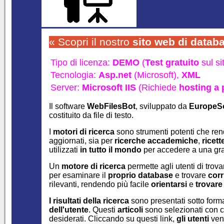
« Scopri il nostro
sito web di datab
Tipo di licenza:
DEMO
(
Test gratuito
sul si
Tecnologia:
Asp.net
(Microsoft),
XML
Server:
Microsoft IIS
(Richiede
hosting a
Il software
WebFilesBot
, sviluppato da
EuropeS
costituito da file di testo.
I
motori di ricerca
sono strumenti potenti che rend
aggiornati, sia per
ricerche accademiche
,
ricett
utilizzati
in tutto il mondo
per accedere a una gra
Un
motore di ricerca
permette agli utenti di trov
per esaminare il
proprio database
e trovare
corr
rilevanti, rendendo più facile
orientarsi
e
trovare
I risultati della ricerca
sono presentati sotto form
dell'utente
.
Questi
articoli
sono selezionati con cu
desiderati. Cliccando su questi link,
gli utenti
veng