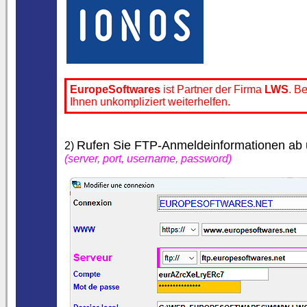
EuropeSoftwares
ist Partner der Firma
LWS
. B
Ihnen unkompliziert weiterhelfen.
Rufen Sie FTP-Anmeldeinformationen ab un
2)
(server, port, username, password)