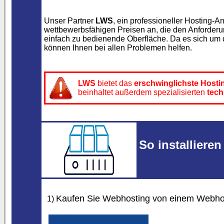
Unser Partner
LWS
, ein professioneller Hosting-A
wettbewerbsfähigen Preisen an, die den Anforderu
einfach zu bedienende Oberfläche. Da es sich um
können Ihnen bei allen Problemen helfen.
LWS
bietet das
erschwinglichste Hosti
beinhaltet außerdem spezialisierten
tech
So installiere
Kaufen Sie Webhosting von einem Webho
1)