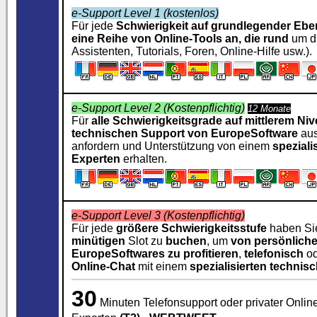
e-Support Level 1 (kostenlos)
Für jede
Schwierigkeit auf grundlegender Ebe
eine Reihe
von Online-Tools an, die rund
um di
Assistenten, Tutorials, Foren, Online-Hilfe usw.).
e-Support Level 2 (Kostenpflichtig)
12 Monate
Für
alle Schwierigkeitsgrade auf mittlerem Ni
technischen Support
von EuropeSoftware
aus
anfordern und Unterstützung von einem
speziali
Experten
erhalten.
e-Support Level 3 (Kostenpflichtig)
Für jede
größere Schwierigkeitsstufe
haben Sie
minütigen
Slot zu
buchen
, um
von persönlich
EuropeSoftwares zu profitieren
,
telefonisch
od
Online-Chat
mit einem
spezialisierten technis
30
Minuten Telefonsupport oder privater Onlin