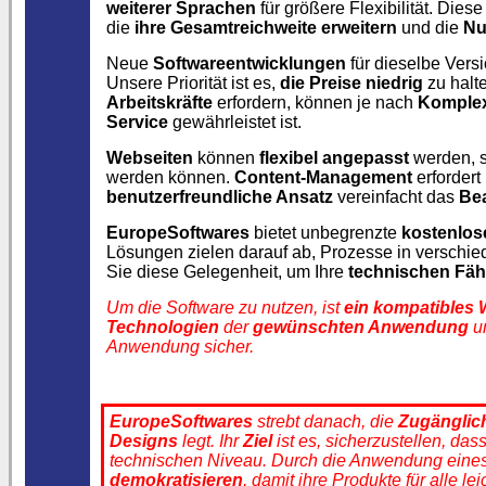
weiterer Sprachen
für größere Flexibilität. Dies
die
ihre Gesamtreichweite erweitern
und die
Nu
Neue
Softwareentwicklungen
für dieselbe Vers
Unsere Priorität ist es,
die Preise niedrig
zu halte
Arbeitskräfte
erfordern, können je nach
Komplex
Service
gewährleistet ist.
Webseiten
können
flexibel angepasst
werden, 
werden können.
Content-Management
erforder
benutzerfreundliche Ansatz
vereinfacht das
Bea
EuropeSoftwares
bietet unbegrenzte
kostenlos
Lösungen zielen darauf ab, Prozesse in verschi
Sie diese Gelegenheit, um Ihre
technischen Fäh
Um die Software zu nutzen, ist
ein kompatibles
Technologien
der
gewünschten Anwendung
un
Anwendung sicher.
EuropeSoftwares
strebt danach, die
Zugänglich
Designs
legt. Ihr
Ziel
ist es, sicherzustellen, das
technischen Niveau. Durch die Anwendung eine
demokratisieren
, damit ihre Produkte für alle le