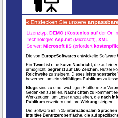
« Entdecken Sie unsere
anpassbar
Lizenztyp:
DEMO
(
Kostenlos auf
der Onlin
Technologie:
Asp.net
(Microsoft),
XML
Server:
Microsoft IIS
(erfordert
kostenpfli
Die von
EuropeSoftwares
entwickelte Software
Ein
Tweet
ist eine
kurze Nachricht
, die auf eine
ermöglicht
, begrenzt auf 160 Zeichen
. Nutzer k
Reichweite
zu steigern. Dieses
leistungsstark
bewerben, um ein
vielfältiges Publikum
zu fesse
Blogs
sind zu einer wichtigen Plattform zur Verb
Gedanken zu teilen,
Nachrichten
zu kommentieren
Werkzeugen, um Leser anzuziehen, die
nach In
Publikum
erweitern und ihre
Wirkung
steigern.
Die Software ist in
15 internationalen Sprachen
intuitive Benutzeroberfläche
, die auf spezifis