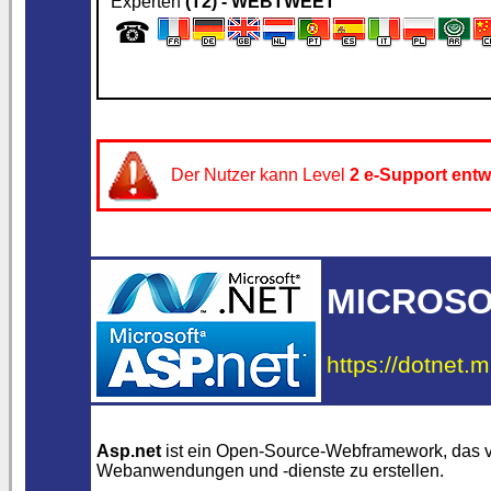
Experten
(T2) - WEBTWEET
☎
Der Nutzer kann Level
2
e-Support ent
MICROSOF
https://dotnet.m
Asp.net
ist ein Open-Source-Webframework, das
Webanwendungen und -dienste zu erstellen.