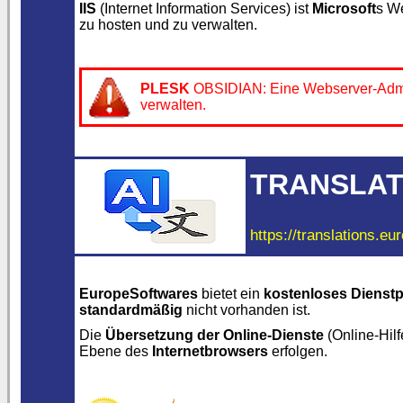
IIS
(Internet Information Services) ist
Microsoft
s We
zu hosten und zu verwalten.
PLESK
OBSIDIAN: Eine Webserver-Admini
verwalten.
TRANSLAT
https://translations.eu
EuropeSoftwares
bietet ein
kostenloses Diens
standardmäßig
nicht vorhanden ist.
Die
Übersetzung der Online-Dienste
(Online-Hilf
Ebene des
Internetbrowsers
erfolgen.