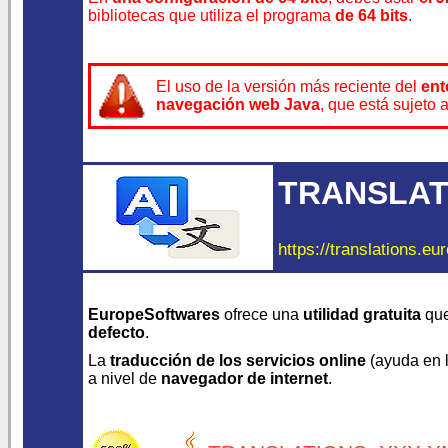
bibliotecas que utiliza el programa
de 64 bits
.
El uso de la versión más reciente del
ent
navegación web Java
, que está sujeto 
TRANSLAT
https://translations.eu
EuropeSoftwares
ofrece una
utilidad gratuita
que
defecto
.
La
traducción de los servicios online
(ayuda en lí
a nivel de
navegador de internet
.