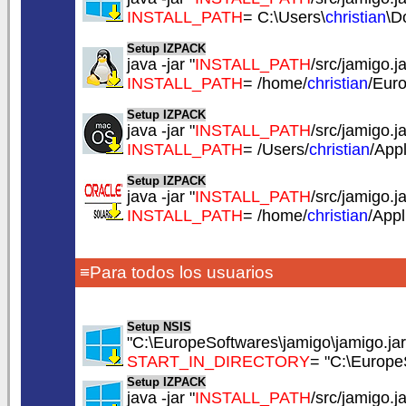
INSTALL_PATH
= C:\Users\
christian
\D
Setup IZPACK
java -jar "
INSTALL_PATH
/src/jamigo.ja
INSTALL_PATH
= /home/
christian
/Eur
Setup IZPACK
java -jar "
INSTALL_PATH
/src/jamigo.ja
INSTALL_PATH
= /Users/
christian
/App
Setup IZPACK
java -jar "
INSTALL_PATH
/src/jamigo.ja
INSTALL_PATH
= /home/
christian
/App
≡Para todos los usuarios
Setup NSIS
"C:\EuropeSoftwares\jamigo\jamigo.jar
START_IN_DIRECTORY
= "C:\Europe
Setup IZPACK
java -jar "
INSTALL_PATH
/src/jamigo.ja