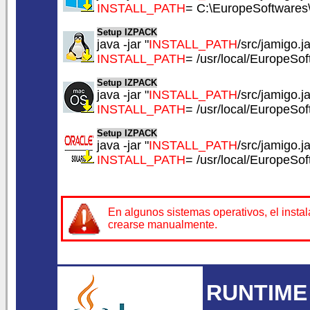
INSTALL_PATH
= C:\EuropeSoftwares
Setup IZPACK
java -jar "
INSTALL_PATH
/src/jamigo.ja
INSTALL_PATH
= /usr/local/EuropeSo
Setup IZPACK
java -jar "
INSTALL_PATH
/src/jamigo.ja
INSTALL_PATH
= /usr/local/EuropeSo
Setup IZPACK
java -jar "
INSTALL_PATH
/src/jamigo.ja
INSTALL_PATH
= /usr/local/EuropeSo
En algunos sistemas operativos, el insta
crearse manualmente.
RUNTIME