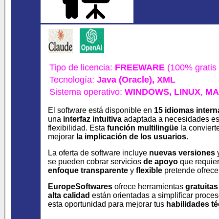
Tipo de licencia:
FREEWARE
(100% gratis 
Tecnología:
Java (Oracle),
XML
Sistema operativo:
WINDOWS,
LINUX
,
MA
El software está disponible en
15 idiomas intern
una
interfaz intuitiva
adaptada a necesidades es
flexibilidad. Esta
función multilingüe
la conviert
mejorar
la implicación de los usuarios
.
La oferta de software incluye
nuevas versiones
se pueden cobrar servicios
de apoyo
que requie
enfoque transparente
y
flexible
pretende ofrec
EuropeSoftwares
ofrece herramientas
gratuitas
alta calidad
están orientadas a simplificar proc
esta oportunidad para mejorar tus
habilidades t