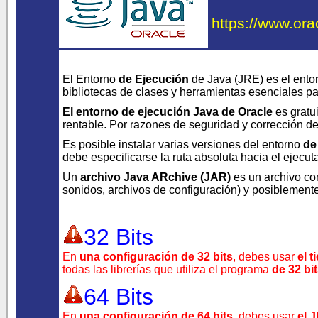
https://www.ora
El Entorno
de Ejecución
de Java (JRE) es el ento
bibliotecas de clases y herramientas esenciales p
El entorno de ejecución Java de Oracle
es gratui
rentable. Por razones de seguridad y corrección de 
Es posible instalar varias versiones del entorno
de
debe especificarse la ruta absoluta hacia el ejecu
Un
archivo Java ARchive (JAR)
es un archivo co
sonidos, archivos de configuración) y posiblement
32 Bits
En
una configuración de 32 bits
, debes usar
el 
todas las librerías que utiliza el programa
de 32 bi
64 Bits
En
una configuración de 64 bits
, debes usar
el 