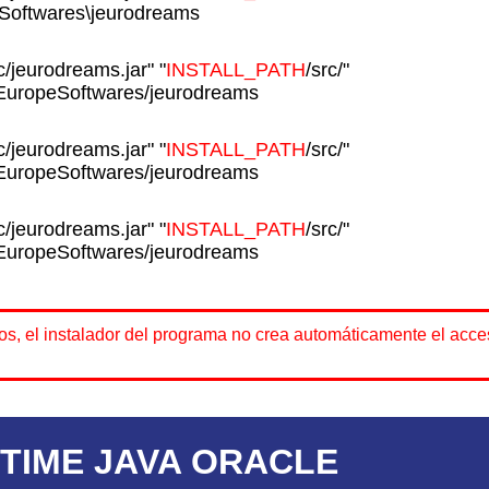
Softwares\jeurodreams
c/jeurodreams.jar" "
INSTALL_PATH
/src/"
l/EuropeSoftwares/jeurodreams
c/jeurodreams.jar" "
INSTALL_PATH
/src/"
l/EuropeSoftwares/jeurodreams
c/jeurodreams.jar" "
INSTALL_PATH
/src/"
l/EuropeSoftwares/jeurodreams
s, el instalador del programa no crea automáticamente el acces
TIME JAVA ORACLE