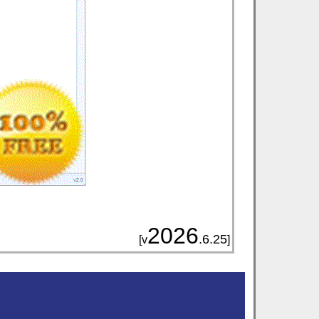
2026
.6.25
[v
]