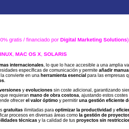
0% gratis / financiado por
Digital Marketing Solutions
)
INUX
,
MAC OS X
,
SOLARIS
omas internacionales
, lo que lo hace accesible a una amplia v
sidades específicas de comunicación y permite
añadir manua
la convierte en una
herramienta esencial
para las empresas 
os
.
versiones
y
evoluciones
sin coste adicional, garantizando si
que requieran
mano de obra costosa
, ajustando estos costes
ende ofrecer
el valor óptimo
y permitir
una gestión eficiente 
as
gratuitas
ilimitadas para
optimizar la productividad
y
eficie
ificar procesos en diversas áreas como
la gestión de proyecto
ilidades técnicas
y la calidad de tus
proyectos sin restricci