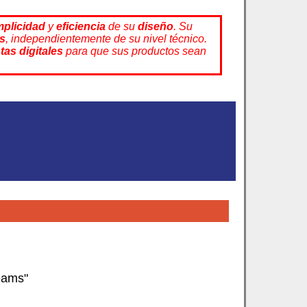
mplicidad
y
eficiencia
de su
diseño
. Su
os
, independientemente de su nivel técnico.
tas digitales
para que sus productos sean
eams"