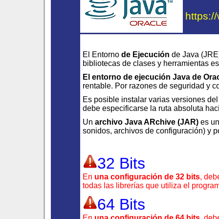
https:/
El Entorno
de Ejecución
de Java (JRE)
bibliotecas de clases y herramientas e
El entorno de ejecución Java de Ora
rentable. Por razones de seguridad y co
Es posible instalar varias versiones de
debe especificarse la ruta absoluta hac
Un
archivo Java ARchive (JAR)
es un
sonidos, archivos de configuración) y 
32 Bits
En
una configuración de 32 bits
, deb
todas las librerías que utiliza el progr
64 Bits
En
una configuración de 64 bits
, deb