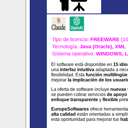
Tipo de licencia:
FREEWARE
(10
Tecnología:
Java (Oracle),
XML
Sistema operativo:
WINDOWS,
L
El software está disponible en
15 idi
una
interfaz intuitiva
adaptada a nece
flexibilidad. Esta
función multilingüe
mejorar
la implicación de los usuari
La oferta de software incluye
nuevas 
se pueden cobrar servicios
de apoyo
enfoque transparente
y
flexible
pret
EuropeSoftwares
ofrece herramient
alta calidad
están orientadas a simpl
esta oportunidad para mejorar tus
hab