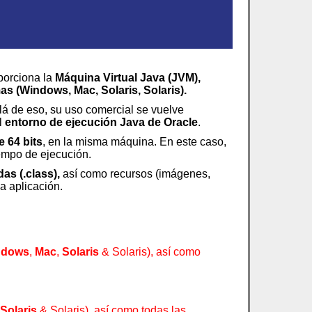
porciona la
Máquina Virtual Java (JVM),
as (
Windows
,
Mac
,
Solaris
, Solaris).
lá de eso, su uso comercial se vuelve
l
entorno de ejecución Java de Oracle
.
e 64 bits
, en la misma máquina. En este caso,
empo de ejecución.
as (.class),
así como recursos (imágenes,
a aplicación.
ndows
,
Mac
,
Solaris
& Solaris), así como
Solaris
& Solaris), así como todas las