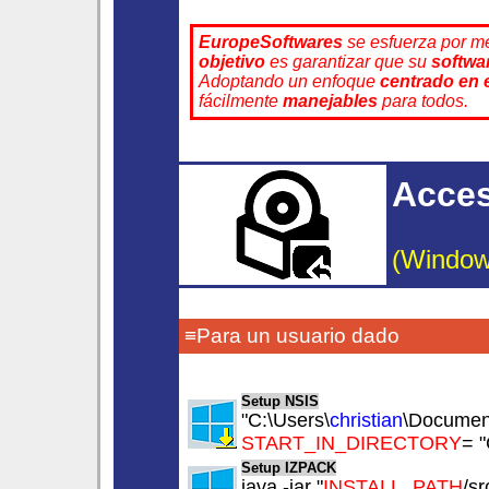
EuropeSoftwares
se esfuerza por me
objetivo
es garantizar que su
softwa
Adoptando un enfoque
centrado en 
fácilmente
manejables
para todos.
Acces
(Window
≡Para un usuario dado
Setup NSIS
"C:\Users\
christian
\Document
START_IN_DIRECTORY
= "
Setup IZPACK
java -jar "
INSTALL_PATH
/sr