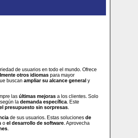
ariedad de usuarios en todo el mundo. Ofrece
lmente otros idiomas
para mayor
que buscan
ampliar su alcance general
y
empre las
últimas mejoras
a los clientes. Solo
 según la
demanda específica
. Este
del presupuesto
sin sorpresas
.
ncia
de sus usuarios. Estas soluciones
de
s
o
el desarrollo de software
. Aprovecha
ones
.