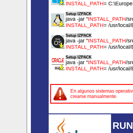
INSTALL_PATH
= C:\Europe
Setup IZPACK
java -jar "
INSTALL_PATH
/sr
INSTALL_PATH
= /usr/loca
Setup IZPACK
java -jar "
INSTALL_PATH
/sr
INSTALL_PATH
= /usr/loca
Setup IZPACK
java -jar "
INSTALL_PATH
/sr
INSTALL_PATH
= /usr/loca
En algunos sistemas operativo
crearse manualmente.
RUN