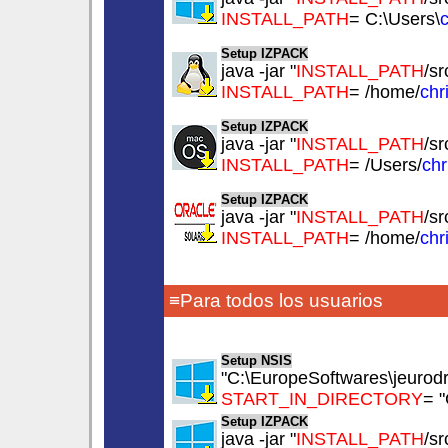
INSTALL_PATH
= C:\Users\
c
Setup IZPACK
java -jar "
INSTALL_PATH
/sr
INSTALL_PATH
= /home/
chr
Setup IZPACK
java -jar "
INSTALL_PATH
/sr
INSTALL_PATH
= /Users/
chr
Setup IZPACK
java -jar "
INSTALL_PATH
/sr
INSTALL_PATH
= /home/
chr
≡Para todos los usuarios
Setup NSIS
"C:\EuropeSoftwares\jeurod
START_IN_DIRECTORY
= 
Setup IZPACK
java -jar "
INSTALL_PATH
/sr