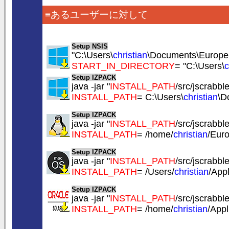
≡あるユーザーに対して
Setup NSIS
"C:\Users\
christian
\Documents\EuropeSo
START_IN_DIRECTORY
= "C:\Users\
c
Setup IZPACK
java -jar "
INSTALL_PATH
/src/jscrabble
INSTALL_PATH
= C:\Users\
christian
\D
Setup IZPACK
java -jar "
INSTALL_PATH
/src/jscrabble
INSTALL_PATH
= /home/
christian
/Eur
Setup IZPACK
java -jar "
INSTALL_PATH
/src/jscrabble
INSTALL_PATH
= /Users/
christian
/App
Setup IZPACK
java -jar "
INSTALL_PATH
/src/jscrabble
INSTALL_PATH
= /home/
christian
/Appl