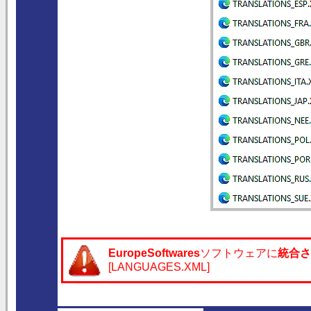
EuropeSoftwares
ソフトウェアに
統合さ
[LANGUAGES.XML]