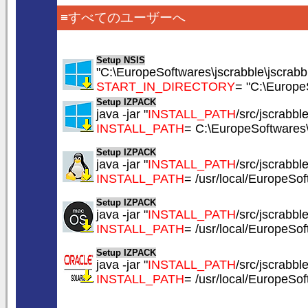
≡すべてのユーザーへ
Setup NSIS
"C:\EuropeSoftwares\jscrabble\jscrabbl
START_IN_DIRECTORY
= "C:\Europe
Setup IZPACK
java -jar "
INSTALL_PATH
/src/jscrabble
INSTALL_PATH
= C:\EuropeSoftwares\
Setup IZPACK
java -jar "
INSTALL_PATH
/src/jscrabble
INSTALL_PATH
= /usr/local/EuropeSof
Setup IZPACK
java -jar "
INSTALL_PATH
/src/jscrabble
INSTALL_PATH
= /usr/local/EuropeSof
Setup IZPACK
java -jar "
INSTALL_PATH
/src/jscrabble
INSTALL_PATH
= /usr/local/EuropeSof