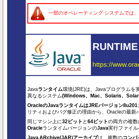
一部のオペレーティング システムでは
RUNTIME
https://www.ora
Java
ランタイム
環境(JRE)は、Javaプログラ
異なるシステム
(
Windows
、
Mac
、
Solaris
、Solar
OracleのJavaランタイムは
JREバージョン8u201
リティおよびバグ修正の理由から、Oracleの最
同じマシン上に
32ビット
と
64ビット
の両方の複数
Oracle
ランタイムバージョンの
Java
実行ファイル
Java ARchive(JAR)アーカイブ
は、複数の
コンパイ