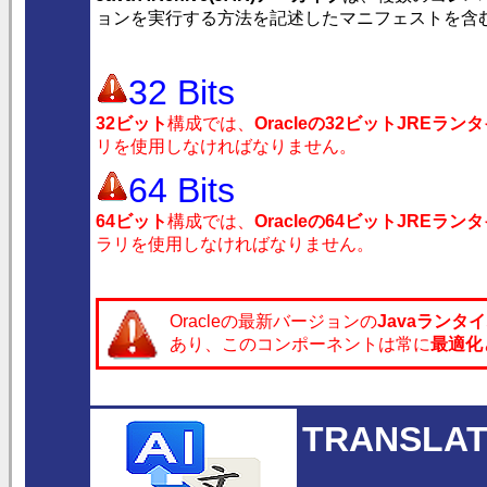
ョンを実行する方法を記述したマニフェストを含
32 Bits
32ビット
構成では、
Oracleの32ビットJREラン
リを使用しなければなりません。
64 Bits
64ビット
構成では、
Oracleの64ビットJREラン
ラリを使用しなければなりません。
Oracleの最新バージョンの
Javaランタ
あり、このコンポーネントは常に
最適化
TRANSLAT