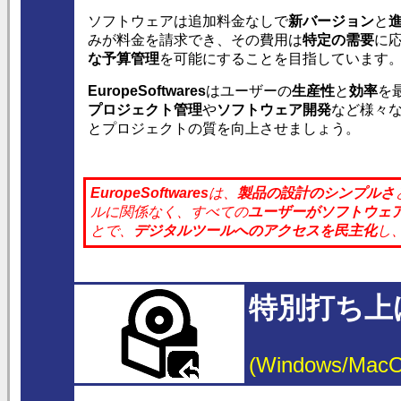
ソフトウェアは追加料金なしで
新バージョン
と
みが料金を請求でき、その費用は
特定の需要
に
な予算管理
を可能にすることを目指しています
EuropeSoftwares
はユーザーの
生産性
と
効率
を
プロジェクト管理
や
ソフトウェア開発
など様々
とプロジェクトの質を向上させましょう。
EuropeSoftwares
は、
製品の
設計のシンプルさ
ルに関係なく、
すべての
ユーザーが
ソフトウェ
とで、
デジタルツール
へのアクセスを
民主化
し
特別打ち上
(Windows/MacOS/