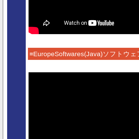
≡EuropeSoftwares(Jav