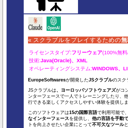
« スクラブルをプレイするための
無
ライセンスタイプ:
フリーウェア
(100%無料
技術:
Java(Oracle)、
XML
オペレーティングシステム:
WINDOWS、
L
EuropeSoftwares
が開発した
JSクラブル
のスク
JSクラブルは
、ヨーロッパソフトウェアズ
がコ
ンターフェースで一人でトレーニングしたり、
行できる楽しくアクセスしやすい体験を提供し
このソフトウェアは
15の国際言語
で利用可能で
なインターフェース
を提供し、
他の言語を手動
トを向上させたい企業にとって
不可欠なツール