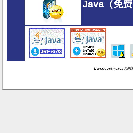
Java（免
EuropeSoftwares /
法