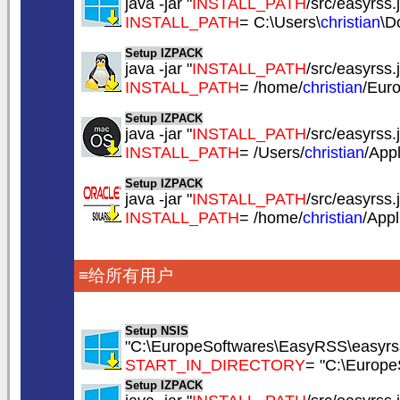
java -jar "
INSTALL_PATH
/src/easyrss.j
INSTALL_PATH
= C:\Users\
christian
\D
Setup IZPACK
java -jar "
INSTALL_PATH
/src/easyrss.j
INSTALL_PATH
= /home/
christian
/Eur
Setup IZPACK
java -jar "
INSTALL_PATH
/src/easyrss.j
INSTALL_PATH
= /Users/
christian
/App
Setup IZPACK
java -jar "
INSTALL_PATH
/src/easyrss.j
INSTALL_PATH
= /home/
christian
/App
≡给所有用户
Setup NSIS
"C:\EuropeSoftwares\EasyRSS\easyrss
START_IN_DIRECTORY
= "C:\Europ
Setup IZPACK