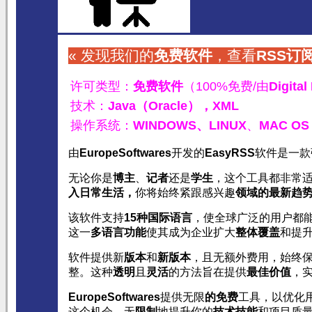
« 发现我们的
免费软件
，查看
RSS订
许可类型：
免费软件
（100%免费/由
Digital
技术：
Java（Oracle），
XML
操作系统：
WINDOWS、
LINUX
、
MAC OS
由
EuropeSoftwares
开发的
EasyRSS
软件是一款
无论你是
博主
、
记者
还是
学生
，这个工具都非常
入日常生活，
你将始终紧跟感兴趣
领域的
最新趋
该软件支持
15种国际语言
，使全球广泛的用户都
这一
多语言功能
使其成为企业扩大
整体覆盖
和提
软件提供新
版本
和
新版本
，且无额外费用，始终
整。这种
透明
且
灵活
的方法旨在提供
最佳价值
，
EuropeSoftwares
提供无限
的免费
工具，以优化
这个机会，无
限制
地提升你的
技术技能
和项目质