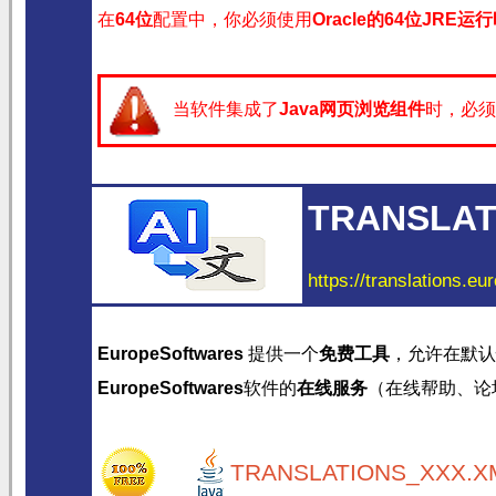
在
64位
配置中，你必须使用
Oracle的64位JRE运
当软件集成了
Java网页浏览组件
时，必须
TRANSLAT
https://translations.eu
EuropeSoftwares
提供一个
免费工具
，允许在默认
EuropeSoftwares
软件的
在线服务
（在线帮助、论
TRANSLATIONS_XXX.XM