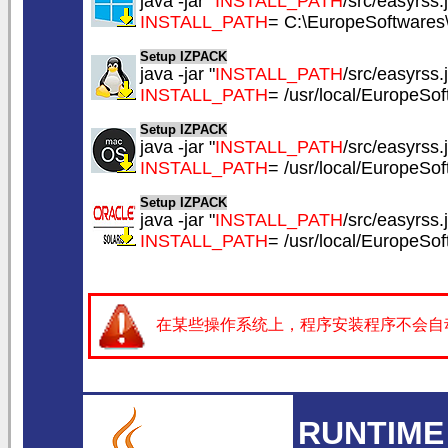
java -jar "
INSTALL_PATH
/src/easyrss.j
INSTALL_PATH
= C:\EuropeSoftware
Setup IZPACK
java -jar "
INSTALL_PATH
/src/easyrss.j
INSTALL_PATH
= /usr/local/EuropeS
Setup IZPACK
java -jar "
INSTALL_PATH
/src/easyrss.j
INSTALL_PATH
= /usr/local/EuropeS
Setup IZPACK
java -jar "
INSTALL_PATH
/src/easyrss.j
INSTALL_PATH
= /usr/local/EuropeS
在某些操作系统上，程序安装程序不会自
RUNTIME