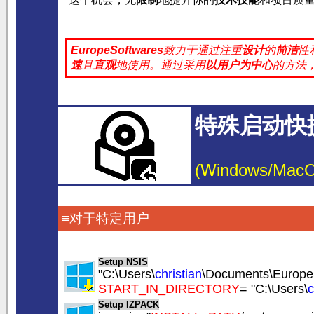
EuropeSoftwares
致力于通过注重
设计
的
简洁
性
速
且
直观
地使用。
通过采用
以用户为中心
的方法
特殊启动快
(Windows/MacOS/
≡对于特定用户
Setup NSIS
"C:\Users\
christian
\Documents\Europe
START_IN_DIRECTORY
= "C:\Users\
c
Setup IZPACK