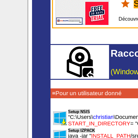
S
Découvr
Racco
(Window
≡Pour un utilisateur donné
Setup NSIS
"C:\Users\
christian
\Document
START_IN_DIRECTORY
= "
Setup IZPACK
java -jar "
INSTALL_PATH
/sr