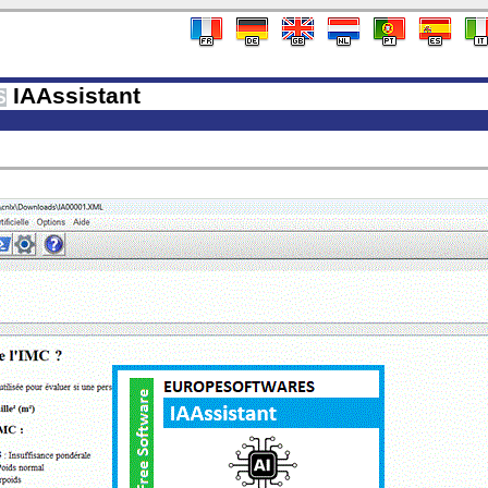
IAAssistant
S