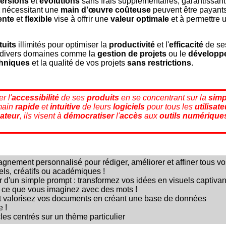
versions
et
évolutions
sans frais supplémentaires, garantissant
nécessitant une
main d'œuvre coûteuse
peuvent être payants
ente
et
flexible
vise à offrir une
valeur optimale
et à permettre
tuits
illimités pour optimiser la
productivité
et l'
efficacité
de ses
ns divers domaines comme la
gestion de projets
ou le
développe
hniques
et la qualité de vos projets
sans restrictions
.
r l'
accessibilité
de ses
produits
en se concentrant sur la
simp
 main
rapide
et
intuitive
de leurs
logiciels
pour tous les
utilisat
sateur
, ils visent à
démocratiser
l'
accès
aux
outils numérique
nement personnalisé pour rédiger, améliorer et affiner tous vos
els, créatifs ou académiques !
r d'un simple prompt : transformez vos idées en visuels captivan
 ce que vous imaginez avec des mots !
et valorisez vos documents en créant une base de données
 !
les centrés sur un thème particulier