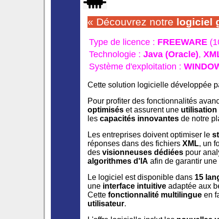
« Découvrez notre
logiciel 
Type de licence :
FREEWARE
(1
Technologie :
Java (Oracle)
,
XM
Système d'exploitation :
WINDO
Cette solution logicielle développée 
Pour profiter des fonctionnalités ava
optimisés
et assurent une
utilisation
les
capacités innovantes
de notre pl
Les entreprises doivent optimiser le
s
réponses dans des fichiers
XML
, un f
des
visionneuses dédiées
pour analy
algorithmes d'IA
afin de garantir un
Le logiciel est disponible dans
15 lan
une
interface intuitive
adaptée aux be
Cette
fonctionnalité multilingue
en f
utilisateur
.