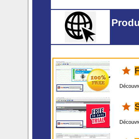
Produ
F
Découvr
S
Découvr