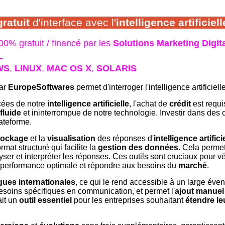
gratuit
d'interface avec l'
intelligence artificiell
00% gratuit / financé par les
Solutions Marketing Digit
L
WS
,
LINUX
,
MAC OS X
,
SOLARIS
par
EuropeSoftwares
permet d'interroger l'intelligence artificielle
ncées de notre
intelligence artificielle
, l'achat de
crédit
est requi
 fluide
et ininterrompue de notre technologie. Investir dans des c
ateforme.
tockage
et la
visualisation
des réponses d'
intelligence artifici
ormat structuré qui facilite la
gestion des données
. Cela permet 
ser et interpréter les réponses. Ces outils sont cruciaux pour vér
e performance optimale et répondre aux besoins du
marché
.
gues internationales
, ce qui le rend accessible à un large éventa
soins spécifiques en communication, et permet l'
ajout manuel
ait un
outil essentiel
pour les entreprises souhaitant
étendre le