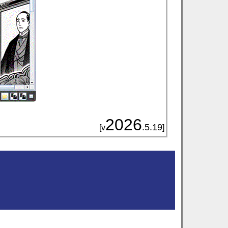
2026
.5.19
[v
]