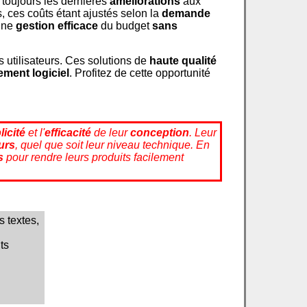
 toujours les dernières
améliorations
aux
, ces coûts étant ajustés selon la
demande
 une
gestion efficace
du budget
sans
 utilisateurs. Ces solutions de
haute qualité
ment logiciel
. Profitez de cette opportunité
licité
et l'
efficacité
de leur
conception
. Leur
eurs
, quel que soit leur niveau technique. En
s
pour rendre leurs produits facilement
 textes,
ts