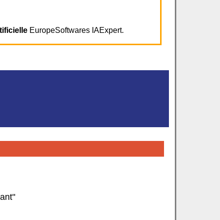
ificielle
EuropeSoftwares IAExpert.
ant"