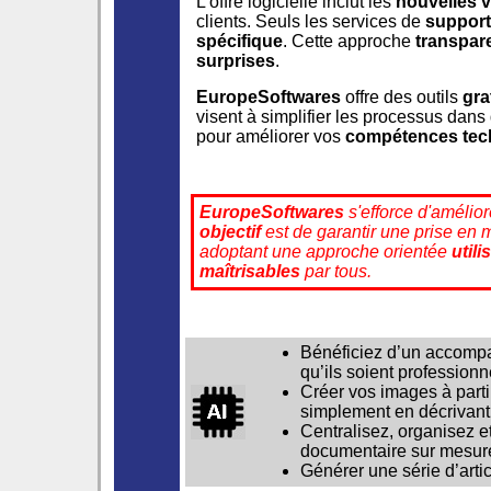
L'offre logicielle inclut les
nouvelles 
clients. Seuls les services de
support
spécifique
. Cette approche
transpar
surprises
.
EuropeSoftwares
offre des outils
gra
visent à simplifier les processus da
pour améliorer vos
compétences tec
EuropeSoftwares
s'efforce d'améliore
objectif
est de garantir une prise en
adoptant une approche orientée
utili
maîtrisables
par tous.
Bénéficiez d’un accompag
qu’ils soient professionn
Créer vos images à parti
simplement en décrivant
Centralisez, organisez 
documentaire sur mesure
Générer une série d’artic