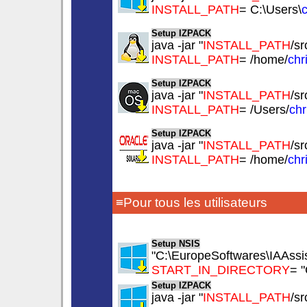
INSTALL_PATH
= C:\Users\
c
Setup IZPACK
java -jar "
INSTALL_PATH
/sr
INSTALL_PATH
= /home/
chr
Setup IZPACK
java -jar "
INSTALL_PATH
/sr
INSTALL_PATH
= /Users/
chr
Setup IZPACK
java -jar "
INSTALL_PATH
/sr
INSTALL_PATH
= /home/
chr
≡Pour tous les utilisateurs
Setup NSIS
"C:\EuropeSoftwares\IAAssist
START_IN_DIRECTORY
= 
Setup IZPACK
java -jar "
INSTALL_PATH
/sr