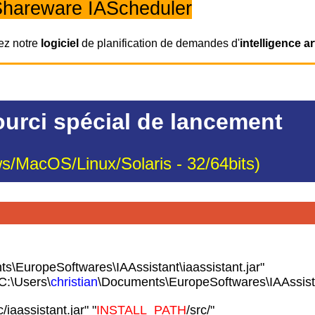
hareware IAScheduler
ez notre
logiciel
de planification de demandes d'
intelligence art
urci spécial de lancement
s/MacOS/Linux/Solaris - 32/64bits)
s\EuropeSoftwares\IAAssistant\iaassistant.jar"
C:\Users\
christian
\Documents\EuropeSoftwares\IAAssist
c/iaassistant.jar" "
INSTALL_PATH
/src/"