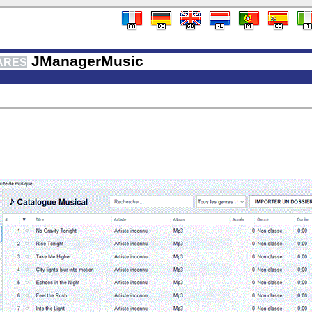
JManagerMusic
ARES