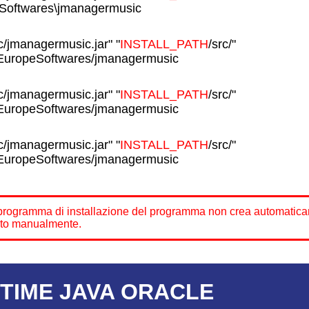
Softwares\jmanagermusic
c/jmanagermusic.jar" "
INSTALL_PATH
/src/"
l/EuropeSoftwares/jmanagermusic
c/jmanagermusic.jar" "
INSTALL_PATH
/src/"
l/EuropeSoftwares/jmanagermusic
c/jmanagermusic.jar" "
INSTALL_PATH
/src/"
l/EuropeSoftwares/jmanagermusic
il programma di installazione del programma non crea automatica
ato manualmente.
TIME JAVA ORACLE