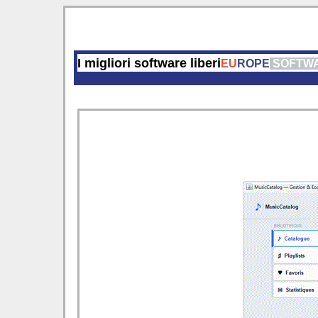
I migliori software liberi
EU
ROPE
SOFTW