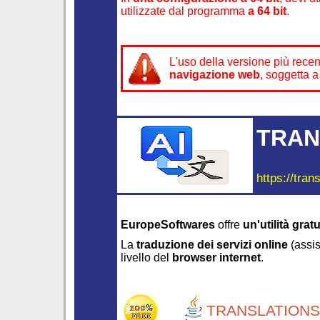
utilizzate dal programma
a 64 bit
.
L'uso della versione più rece
navigazione web
, soggetta 
TRAN
https://tran
EuropeSoftwares
offre
un'utilità gratu
La
traduzione dei servizi online
(assis
livello del
browser internet
.
TRANSLATIONS_