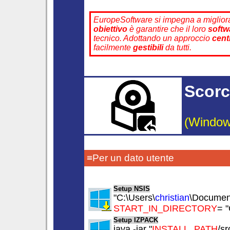
EuropeSoftware si impegna a miglio
obiettivo
è garantire che il loro
softw
tecnico. Adottando un approccio
cent
facilmente
gestibili
da tutti.
Scorc
(Window
≡Per un dato utente
Setup NSIS
"C:\Users\
christian
\Documen
START_IN_DIRECTORY
= "
Setup IZPACK
java -jar "
INSTALL_PATH
/sr