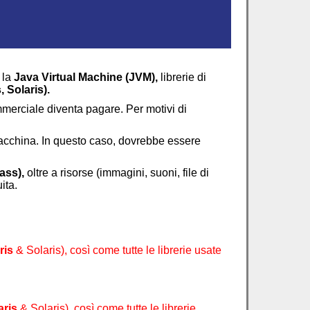
 la
Java Virtual
Mac
hine (JVM),
librerie di
s
, Solaris).
ommerciale diventa pagare. Per motivi di
macchina. In questo caso, dovrebbe essere
ass),
oltre a risorse (immagini, suoni, file di
ita.
ris
& Solaris), così come tutte le librerie usate
aris
& Solaris), così come tutte le librerie