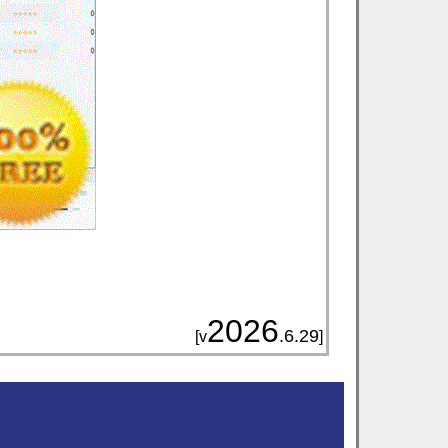
2026
.6.29
[v
]