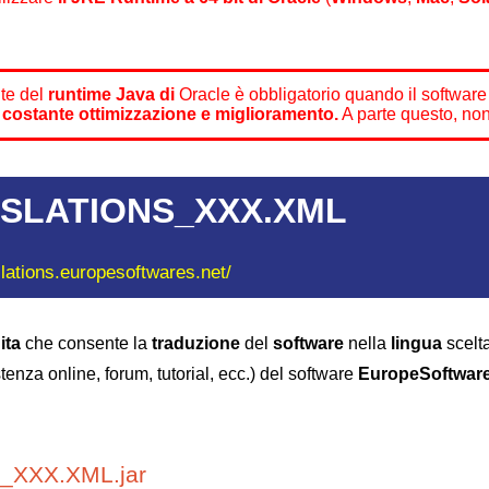
nte del
runtime Java di
Oracle è obbligatorio quando il software
a
costante ottimizzazione e miglioramento.
A parte questo, no
SLATIONS_XXX.XML
slations.europesoftwares.net/
ita
che consente la
traduzione
del
software
nella
lingua
scelta
tenza online, forum, tutorial, ecc.) del software
EuropeSoftwar
XXX.XML.jar