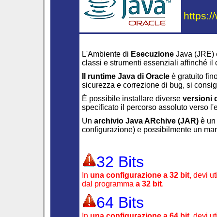
https:/
L'Ambiente di
Esecuzione
Java (JRE) 
classi e strumenti essenziali affinché il
Il runtime Java di Oracle
è gratuito fin
sicurezza e correzione di bug, si consigl
È possibile installare diverse
versioni 
specificato il percorso assoluto verso l
Un
archivio Java ARchive (JAR)
è un 
configurazione) e possibilmente un man
32 Bits
In
una configurazione a 32 bit
, devi u
dal programma
a 32 bit
.
64 Bits
In
una configurazione a 64 bit
, devi u