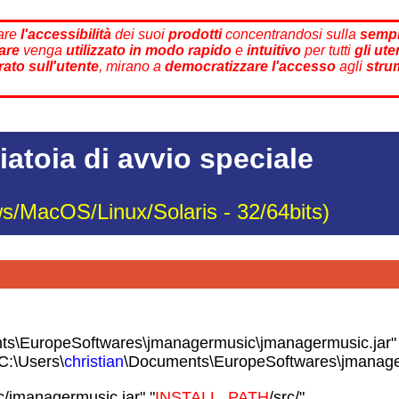
rare
l'accessibilità
dei suoi
prodotti
concentrandosi sulla
sempl
are
venga
utilizzato in modo rapido
e
intuitivo
per tutti
gli ute
rato sull'utente
, mirano a
democratizzare
l'accesso
agli
strum
iatoia di avvio speciale
s/MacOS/Linux/Solaris - 32/64bits)
ts\EuropeSoftwares\jmanagermusic\jmanagermusic.jar"
C:\Users\
christian
\Documents\EuropeSoftwares\jmanage
c/jmanagermusic.jar" "
INSTALL_PATH
/src/"