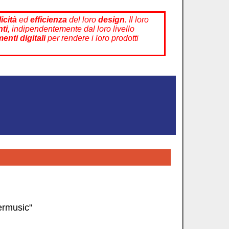
icità
ed
efficienza
del loro
design
. Il loro
nti,
indipendentemente dal loro livello
enti digitali
per rendere i loro prodotti
rmusic"