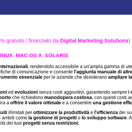
% gratuito / finanziato da
Digital Marketing Solutions
)
INUX
,
MAC OS X
,
SOLARIS
nternazionali
, rendendolo accessibile a un'ampia gamma di utent
ifiche di comunicazione e consente
l'aggiunta manuale di altr
rumento essenziale
per le aziende che desiderano
ampliare l
oni
ed
evoluzioni
senza costi aggiuntivi, garantendo sempre
i 
porto
che richiedono
manodopera costosa
, con questi costi a
ira a
offrire il valore ottimale
e a consentire
una gestione effi
uiti
illimitati per
ottimizzare la produttività
e
l'efficienza
dei su
ri ambiti come
la gestione di progetti
o
lo sviluppo software
. 
ità dei tuoi
progetti senza restrizioni
.