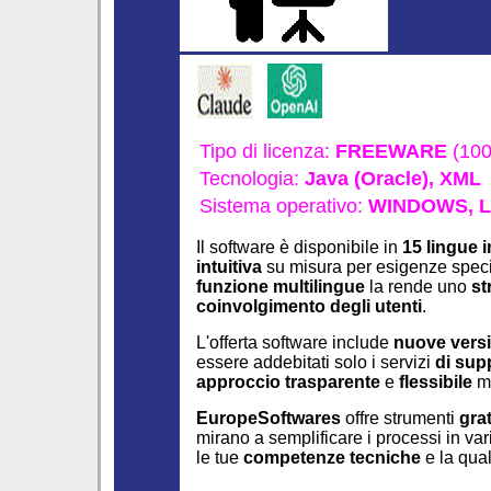
Tipo di licenza:
FREEWARE
(100
Tecnologia:
Java (Oracle),
XML
Sistema operativo:
WINDOWS,
L
Il software è disponibile in
15 lingue i
intuitiva
su misura per esigenze spec
funzione multilingue
la rende uno
st
coinvolgimento degli utenti
.
L'offerta software include
nuove versi
essere addebitati solo i servizi
di sup
approccio trasparente
e
flessibile
m
EuropeSoftwares
offre strumenti
grat
mirano a semplificare i processi in va
le tue
competenze tecniche
e la qual