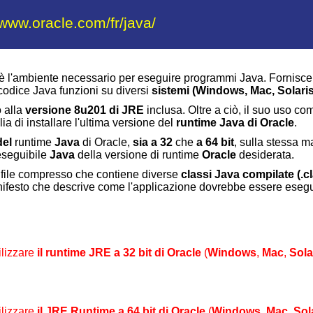
/www.oracle.com/fr/java/
è l'ambiente necessario per eseguire programmi Java. Fornisce
 codice Java funzioni su diversi
sistemi (
Windows
,
Mac
,
Solari
o alla
versione 8u201 di JRE
inclusa. Oltre a ciò, il suo uso c
ia di installare l'ultima versione del
runtime Java di Oracle
.
del
runtime
Java
di Oracle,
sia a 32
che
a 64 bit
, sulla stessa 
'eseguibile
Java
della versione di runtime
Oracle
desiderata.
file compresso che contiene diverse
classi Java compilate (.cl
ifesto che descrive come l'applicazione dovrebbe essere esegu
tilizzare
il runtime JRE a 32 bit di Oracle
(
Windows
,
Mac
,
Sola
tilizzare
il JRE Runtime a 64 bit di Oracle
(
Windows
,
Mac
,
Sol