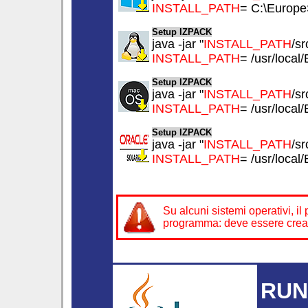
INSTALL_PATH
= C:\Europe
Setup IZPACK
java -jar "
INSTALL_PATH
/sr
INSTALL_PATH
= /usr/loca
Setup IZPACK
java -jar "
INSTALL_PATH
/sr
INSTALL_PATH
= /usr/loca
Setup IZPACK
java -jar "
INSTALL_PATH
/sr
INSTALL_PATH
= /usr/loca
Su alcuni sistemi operativi, 
programma: deve essere cre
RUN