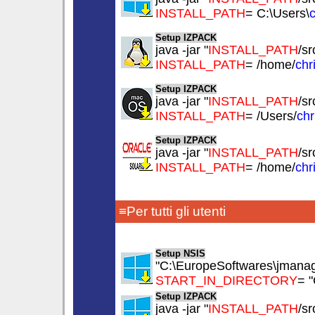
INSTALL_PATH
= C:\Users\
c
Setup IZPACK
java -jar "
INSTALL_PATH
/sr
INSTALL_PATH
= /home/
chr
Setup IZPACK
java -jar "
INSTALL_PATH
/sr
INSTALL_PATH
= /Users/
chr
Setup IZPACK
java -jar "
INSTALL_PATH
/sr
INSTALL_PATH
= /home/
chr
≡Per tutti gli utenti
Setup NSIS
"C:\EuropeSoftwares\jmanag
START_IN_DIRECTORY
= 
Setup IZPACK
java -jar "
INSTALL_PATH
/sr