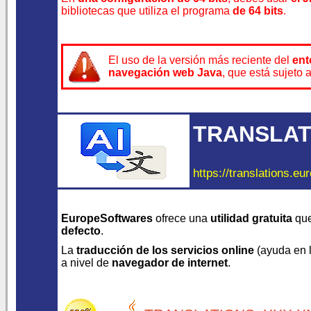
bibliotecas que utiliza el programa
de 64 bits
.
El uso de la versión más reciente del
ent
navegación web Java
, que está sujeto 
TRANSLAT
https://translations.eu
EuropeSoftwares
ofrece una
utilidad gratuita
que
defecto
.
La
traducción de los servicios online
(ayuda en lí
a nivel de
navegador de internet
.