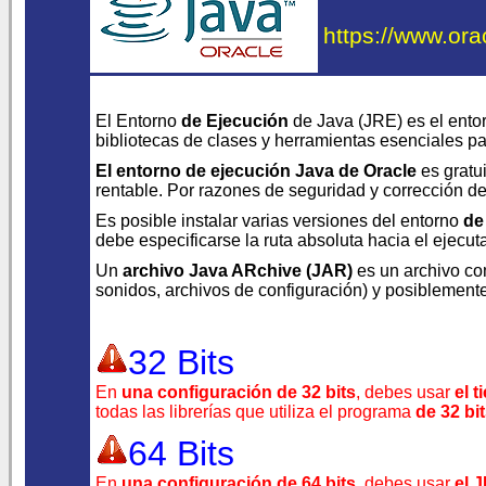
https://www.ora
El Entorno
de Ejecución
de Java (JRE) es el ento
bibliotecas de clases y herramientas esenciales p
El entorno de ejecución Java de Oracle
es gratui
rentable. Por razones de seguridad y corrección de 
Es posible instalar varias versiones del entorno
de
debe especificarse la ruta absoluta hacia el ejecu
Un
archivo Java ARchive (JAR)
es un archivo co
sonidos, archivos de configuración) y posiblement
32 Bits
En
una configuración de 32 bits
, debes usar
el 
todas las librerías que utiliza el programa
de 32 bi
64 Bits
En
una configuración de 64 bits
, debes usar
el 