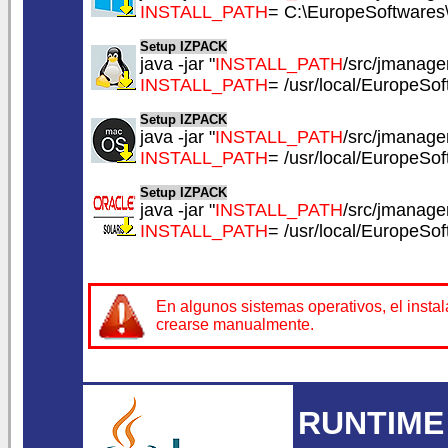
INSTALL_PATH
= C:\EuropeSoftwares
Setup IZPACK
java -jar "
INSTALL_PATH
/src/jmanager
INSTALL_PATH
= /usr/local/EuropeSo
Setup IZPACK
java -jar "
INSTALL_PATH
/src/jmanager
INSTALL_PATH
= /usr/local/EuropeSo
Setup IZPACK
java -jar "
INSTALL_PATH
/src/jmanager
INSTALL_PATH
= /usr/local/EuropeSo
En algunos sistemas operativos, el insta
crearse manualmente.
RUNTIME