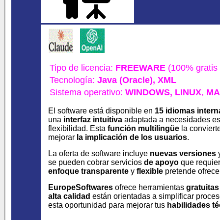
Tipo de licencia:
FREEWARE
(100% gratis 
Tecnología:
Java (Oracle),
XML
Sistema operativo:
WINDOWS,
LINUX
,
MA
El software está disponible en
15 idiomas intern
una
interfaz intuitiva
adaptada a necesidades es
flexibilidad. Esta
función multilingüe
la conviert
mejorar
la implicación de los usuarios
.
La oferta de software incluye
nuevas versiones
se pueden cobrar servicios
de apoyo
que requie
enfoque transparente
y
flexible
pretende ofrec
EuropeSoftwares
ofrece herramientas
gratuitas
alta calidad
están orientadas a simplificar proc
esta oportunidad para mejorar tus
habilidades t