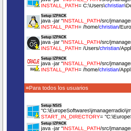
INSTALL_PATH
= C:\Users\
christian
\D
Setup IZPACK
java -jar "
INSTALL_PATH
/src/jmanager
INSTALL_PATH
= /home/
christian
/Eur
Setup IZPACK
java -jar "
INSTALL_PATH
/src/jmanager
INSTALL_PATH
= /Users/
christian
/App
Setup IZPACK
java -jar "
INSTALL_PATH
/src/jmanager
INSTALL_PATH
= /home/
christian
/App
≡Para todos los usuarios
Setup NSIS
"C:\EuropeSoftwares\jmanagerradio\jm
START_IN_DIRECTORY
= "C:\Europe
Setup IZPACK
java -jar "
INSTALL_PATH
/src/jmanager