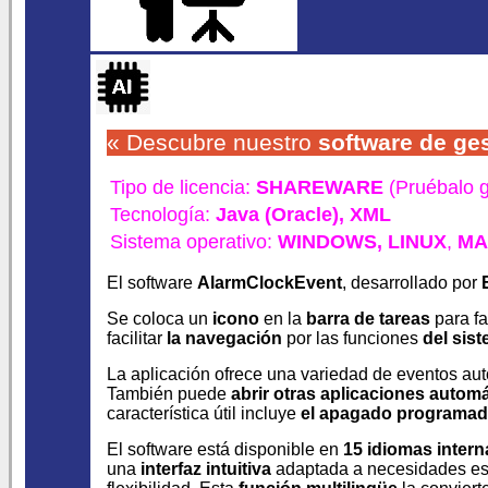
« Descubre nuestro
software
de ge
Tipo de licencia:
SHAREWARE
(Pruébalo g
Tecnología:
Java (Oracle),
XML
Sistema operativo:
WINDOWS,
LINUX
,
MA
El software
AlarmClockEvent
, desarrollado por
Se coloca un
icono
en la
barra de tareas
para fa
facilitar
la navegación
por las funciones
del sis
La aplicación ofrece una variedad de eventos au
También puede
abrir otras aplicaciones autom
característica útil incluye
el apagado programad
El software está disponible en
15 idiomas intern
una
interfaz intuitiva
adaptada a necesidades es