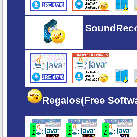
SoundReco
Regalos(Free Softw