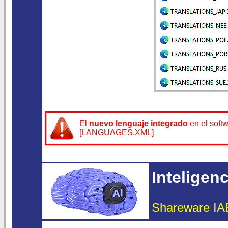
El
nuevo lenguaje integrado
en el soft
[LANGUAGES.XML]
Inteligenci
Shareware IAE