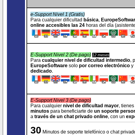
e-Support Nivel 1 (Gratis)
Para cualquier dificultad
básica
,
EuropeSoftwa
online accesibles las 24
horas del día (asistentes
E-Support Nivel 2 (De pago)
12 meses
Para
cualquier nivel de dificultad intermedio
, 
EuropeSoftware
solo
por correo electrónico
y 
dedicado
.
E-Support Nivel 3 (De pago)
Para cualquier
nivel de dificultad mayor
, tiene
minutos
para beneficiarte de
un soporte perso
a
través de un chat privado online
, con un
exp
30
Minutos de soporte telefónico o chat privad