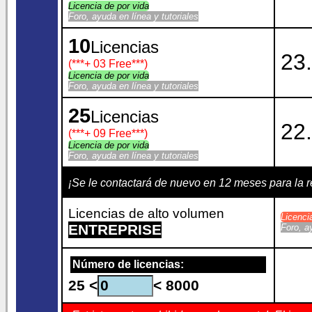
Licencia de por vida
Foro, ayuda en línea y tutoriales
10
Licencias
23.
(***
+ 03 Free
***)
Licencia de por vida
Foro, ayuda en línea y tutoriales
25
Licencias
22.
(***
+ 09 Free
***)
Licencia de por vida
Foro, ayuda en línea y tutoriales
¡Se le contactará de nuevo en 12 meses para la
Licencias de alto volumen
Licenc
ENTREPRISE
Foro, a
Número de licencias:
25 <
< 8000