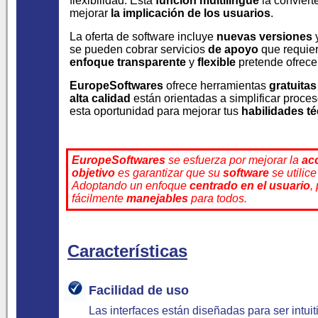
flexibilidad. Esta
función multilingüe
la conviert
mejorar
la implicación de los usuarios
.
La oferta de software incluye
nuevas versiones
se pueden cobrar servicios
de apoyo
que requie
enfoque transparente
y
flexible
pretende ofrec
EuropeSoftwares
ofrece herramientas
gratuitas
alta calidad
están orientadas a simplificar proc
esta oportunidad para mejorar tus
habilidades t
EuropeSoftwares
se esfuerza por mejorar la
ac
objetivo
es garantizar que su
software
se utilic
Adoptando un enfoque
centrado en el usuario
,
fácilmente
manejables
para todos.
Características
Facilidad de uso
Las interfaces están diseñadas para ser intuit