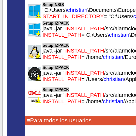
Setup NSIS
"C:\Users\
christian
\Documents\EuropeS
START_IN_DIRECTORY
= "C:\Users\
c
Setup IZPACK
java -jar "
INSTALL_PATH
/src/alarmclo
INSTALL_PATH
= C:\Users\
christian
\D
Setup IZPACK
java -jar "
INSTALL_PATH
/src/alarmclo
INSTALL_PATH
= /home/
christian
/Eur
Setup IZPACK
java -jar "
INSTALL_PATH
/src/alarmclo
INSTALL_PATH
= /Users/
christian
/App
Setup IZPACK
java -jar "
INSTALL_PATH
/src/alarmclo
INSTALL_PATH
= /home/
christian
/App
≡Para todos los usuarios