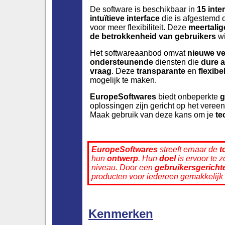
De software is beschikbaar in
15 inte
intuïtieve interface
die is afgestemd 
voor meer flexibiliteit. Deze
meertalig
de betrokkenheid van gebruikers
wi
Het softwareaanbod omvat
nieuwe ve
ondersteunende
diensten die
dure 
vraag
. Deze
transparante
en
flexibe
mogelijk te maken.
EuropeSoftwares
biedt onbeperkte
g
oplossingen zijn gericht op het vere
Maak gebruik van deze kans om je
te
EuropeSoftwares
streeft ernaar de
t
hun
ontwerp
. Hun
doel
is ervoor te 
niveau. Door een
gebruikersgericht
producten voor iedereen gemakkelijk
Kenmerken