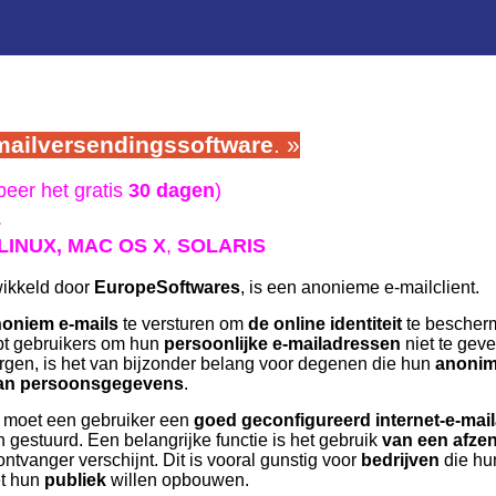
mailversendingssoftware
. »
eer het gratis
30 dagen
)
L
LINUX,
MAC OS X
,
SOLARIS
wikkeld door
EuropeSoftwares
, is een anonieme e-mailclient.
oniem e-mails
te versturen om
de online identiteit
te bescher
pt gebruikers om hun
persoonlijke e-mailadressen
niet te gev
gen, is het van bijzonder belang voor degenen die hun
anonimi
an persoonsgegevens
.
, moet een gebruiker een
goed geconfigureerd internet-e-mai
gestuurd. Een belangrijke functie is het gebruik
van een afze
ontvanger verschijnt. Dit is vooral gunstig voor
bedrijven
die h
t hun
publiek
willen opbouwen.