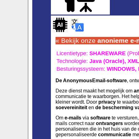
« Bekijk onze
anonieme
e-
Licentietype:
SHAREWARE
(Prob
Technologie:
Java (Oracle),
XM
Besturingssysteem:
WINDOWS,
De AnonymousEmail-software
, ont
Deze dienst maakt het mogelijk om
an
communicatie te waarborgen. Het hel
kleiner wordt. Door
privacy
te waarbor
soevereiniteit
en
de bescherming v
Om
e-mails
via
software
te versturen
mails correct naar
ontvangers
worden 
personaliseren die in het huis van de 
gepersonaliseerde
communicatie
me