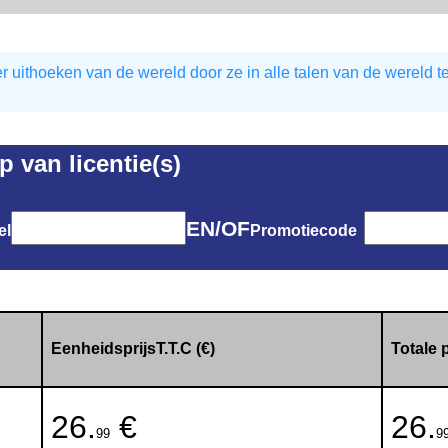
 uithoeken van de wereld door ze in alle talen van de wereld t
 van licentie(s)
EN/OF
el
Promotiecode
EenheidsprijsT.T.C (€)
Totale p
26.
€
26.
99
9