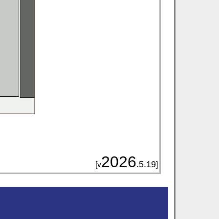
2026
.5.19
[v
]