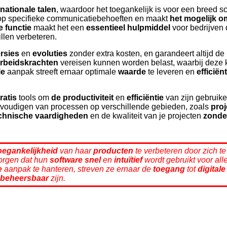
rnationale talen
, waardoor het toegankelijk is voor een breed s
op specifieke communicatiebehoeften en maakt
het mogelijk o
e functie
maakt het een
essentieel hulpmiddel
voor bedrijven
llen verbeteren.
rsies
en
evoluties
zonder extra kosten, en garandeert altijd d
arbeidskrachten
vereisen kunnen worden belast, waarbij deze
le
aanpak streeft ernaar optimale
waarde
te leveren en
efficië
ratis
tools om
de productiviteit
en
efficiëntie
van zijn gebruike
envoudigen van processen op verschillende gebieden, zoals
pro
chnische vaardigheden
en de kwaliteit van je projecten
zonde
oegankelijkheid
van haar
producten
te verbeteren door zich te
zorgen dat hun
software
snel
en
intuïtief
wordt gebruikt voor all
e
aanpak te hanteren, streven ze ernaar de
toegang
tot
digitale
beheersbaar
zijn.