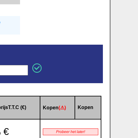
e
rijsT.T.C (€)
Kopen
Kopen
(⚠)
€
Probeer het later!
9