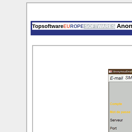
Anon
Topsoftware
EU
ROPE
SOFTWARES