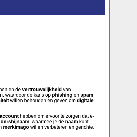
men en de
vertrouwelijkheid
van
en, waardoor de kans op
phishing
en
spam
teit
willen behouden en geven om
digitale
laccount
hebben om ervoor te zorgen dat e-
ndersbijnaam
, waarmee je de
naam
kunt
un
merkimago
willen verbeteren en gerichte,