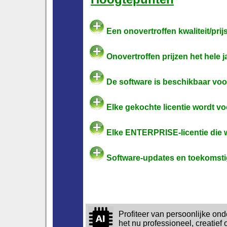
Een onovertroffen kwaliteit/pri
Onovertroffen prijzen het hele j
De software is beschikbaar vo
Elke gekochte licentie wordt vo
Elke ENTERPRISE-licentie die w
Software-updates en toekomstig
Profiteer van persoonlijke onde
het nu professioneel, creatief 