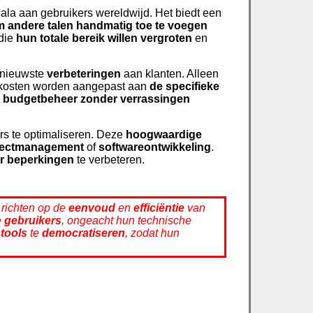
cala aan gebruikers wereldwijd. Het biedt een
m andere talen handmatig toe te voegen
 die
hun totale bereik willen vergroten
en
e nieuwste
verbeteringen
aan klanten. Alleen
 kosten worden aangepast aan
de specifieke
nt budgetbeheer
zonder verrassingen
rs te optimaliseren. Deze
hoogwaardige
jectmanagement
of
softwareontwikkeling
.
r beperkingen
te verbeteren.
 richten op de
eenvoud
en
efficiëntie
van
e
gebruikers
, ongeacht hun technische
 tools
te
democratiseren
, zodat hun