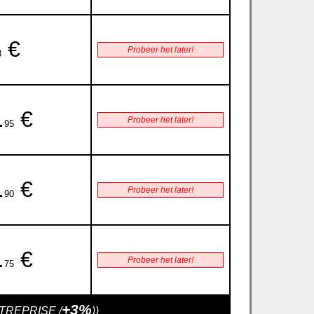
€
Probeer het later!
8
.
€
Probeer het later!
95
.
€
Probeer het later!
90
.
€
Probeer het later!
75
+3%
ENTREPRISE /
))