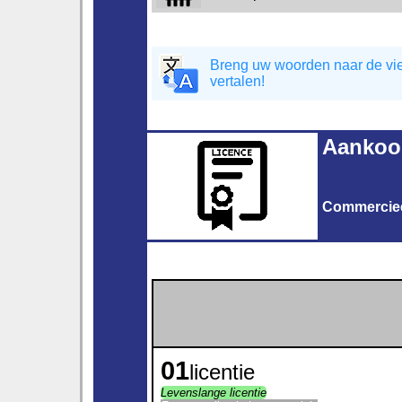
Breng uw woorden naar de vier
vertalen!
Aankoop
Commercie
01
licentie
Levenslange licentie