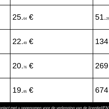
25.
€
51.
64
2
22.
€
134
49
20.
€
269
76
19.
€
674
85
ntact met u opgenomen voor de verlenging van de licentie!(