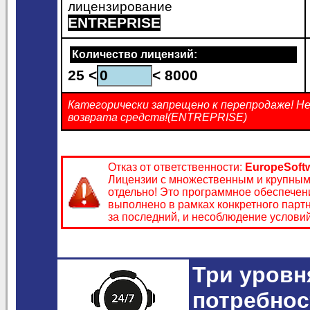
лицензирование
ENTREPRISE
Количество лицензий:
25 <
< 8000
Категорически запрещено к перепродаже! Не
возврата средств!(ENTREPRISE)
Отказ от ответственности:
EuropeSoft
Лицензии с множественным и крупным 
отдельно! Это программное обеспечен
выполнено в рамках конкретного партн
за последний, и несоблюдение услови
Три уровн
потребнос