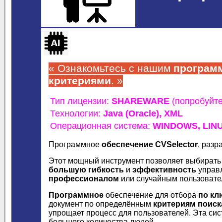
« Ознакомьтесь с нашим
програм
критериями
. »
Тип лицензии:
SHAREWARE
(попробуйт
Технологии:
Java (Oracle),
XML
Операционная система:
WINDOWS,
LIN
Программное
обеспечение CVSelector
, раз
Этот мощный инструмент позволяет выбирать
большую гибкость
и
эффективность
управ
профессионалом
или случайным пользовате
Программное
обеспечение для отбора
по к
документ по определённым
критериям поиск
упрощает процесс для пользователей. Эта си
большого количества людей.