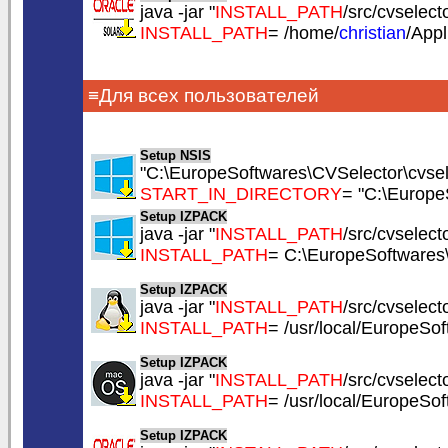
java -jar "
INSTALL_PATH
/src/cvselecto
INSTALL_PATH
= /home/
christian
/App
≡Для всех пользователей
Setup NSIS
"C:\EuropeSoftwares\CVSelector\cvsele
START_IN_DIRECTORY
= "C:\Europe
Setup IZPACK
java -jar "
INSTALL_PATH
/src/cvselecto
INSTALL_PATH
= C:\EuropeSoftwares
Setup IZPACK
java -jar "
INSTALL_PATH
/src/cvselecto
INSTALL_PATH
= /usr/local/EuropeSo
Setup IZPACK
java -jar "
INSTALL_PATH
/src/cvselecto
INSTALL_PATH
= /usr/local/EuropeSo
Setup IZPACK