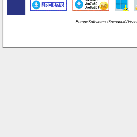
EuropeSoftwares /
Законный
/
Усло