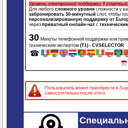
Уровень электронной поддержки 3 (платный
Для любого
сложного уровня
сложности у ва
забронировать
30-минутный
слот, чтобы по
персонализированную поддержку
от Euro
через
приватный онлайн-чат
с
технически
30
Минуты телефонной поддержки или прив
техническим экспертом
(T1) - CVSELECTOR
☎
Пользователь может приобрести e-Sup
самостоятельно после этого.
Специальн