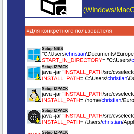
(Windows/MacOS/
≡Для конкретного пользователя
Setup NSIS
"C:\Users\
christian
\Documents\EuropeS
START_IN_DIRECTORY
= "C:\Users\
c
Setup IZPACK
java -jar "
INSTALL_PATH
/src/cvselecto
INSTALL_PATH
= C:\Users\
christian
\D
Setup IZPACK
java -jar "
INSTALL_PATH
/src/cvselecto
INSTALL_PATH
= /home/
christian
/Eur
Setup IZPACK
java -jar "
INSTALL_PATH
/src/cvselecto
INSTALL_PATH
= /Users/
christian
/App
Setup IZPACK