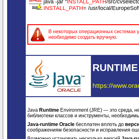
java -jar "
INSTALL_PATH
/src/cvselecto
INSTALL_PATH
= /usr/local/EuropeSo
В некоторых операционных системах у
необходимо создать вручную.
RUNTIME
https://www.ora
Java
Runtime
Environment (JRE) — это среда, 
библиотеки классов и инструменты, необходим
Java-runtime Oracle
бесплатен вплоть до
верси
соображениям безопасности и исправления ош
Возможно установить несколько версий
Java-ru