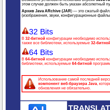
этом случае должен быть указан абсолютный пу
Архив Java ARchive (JAR
) — это сжатый файл
(изображения, звуки, конфигурационные файлы
32 Bits
В
32-битной
конфигурации необходимо исполь
также все библиотеки, используемые
32-битно
64 Bits
В
64-битной
конфигурации необходимо исполь
библиотеки, используемые
64-битной
программ
Использование самой последней вер
компонент веб-браузера Java
, кото
обновления не обязательно.
TRANSLAT