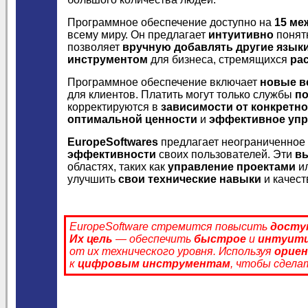
Программное обеспечение доступно на
15 ме
всему миру. Он предлагает
интуитивно
понят
позволяет
вручную добавлять другие язык
инструментом
для бизнеса, стремящихся
ра
Программное обеспечение включает
новые в
для клиентов. Платить могут только службы
п
корректируются в
зависимости от конкретно
оптимальной ценности
и
эффективное уп
EuropeSoftwares
предлагает неограниченное
эффективности
своих пользователей. Эти
в
областях, таких как
управление проектами
и
улучшить
свои технические навыки
и качес
EuropeSoftware стремится повысить
досту
Их цель
— обеспечить
быстрое
и
интуит
от их технического уровня. Используя
ориен
к
цифровым инструментам
, чтобы сдела