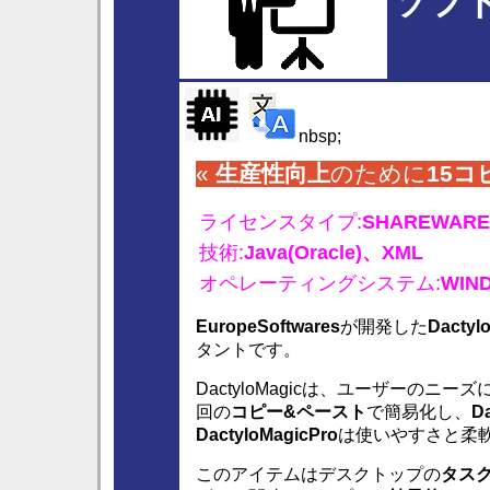
ソフ
nbsp;
«
生産性向上
のために
15コ
ライセンスタイプ:
SHAREWARE
技術:
Java(Oracle)、
XML
オペレーティングシステム:
WIN
EuropeSoftwares
が開発した
Dactyl
タントです。
DactyloMagicは、ユーザーのニー
回の
コピー&ペースト
で簡易化し、
D
DactyloMagicPro
は使いやすさと柔軟
このアイテムはデスクトップの
タス