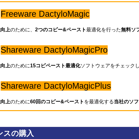
Freeware DactyloMagic
性向上
のために、
2つのコピー&ペースト
最適化を行った
無料ソ
Shareware DactyloMagicPro
性向上
のために
15コピペース
ト最適化
ソフトウェアをチェック
Shareware DactyloMagicPlus
性向上
のために
60回のコピー&ペースト
を最適化する
当社のソフ
ンスの購入