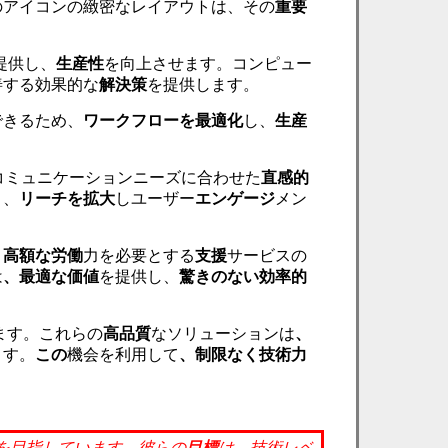
のアイコンの緻密なレイアウトは、その
重要
提供し、
生産性
を向上させます。コンピュー
善する効果的な
解決策
を提供します。
できるため、
ワークフローを最適化
し、
生産
コミュニケーションニーズに合わせた
直感的
り、
リーチを拡大
しユーザー
エンゲージ
メン
。
高額な労働
力を必要とする
支援
サービスの
は
、最適な価値
を提供し、
驚きのない
効率的
ます。これらの
高品質
なソリューションは
、
ます。
この
機会を利用して
、制限なく技術力
を目指しています。彼らの
目標
は、技術レベ