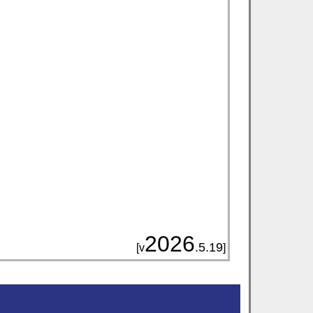
2026
.5.19
[v
]