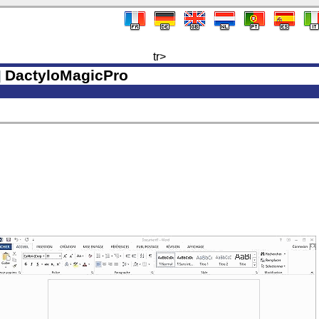
tr>
DactyloMagicPro
S