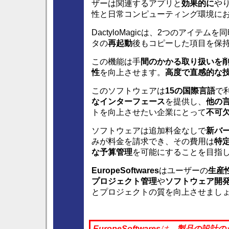
ザーは関連するアプリと
効果的に
や
性と日常コンピューティング環境に
DactyloMagicは、2つのアイ
タの
再起動
後もコピーした項目を保
この機能は手
間のかかる取り扱いを
性
を向上させます。
高度で直感的な
このソフトウェアは
15の国際言語
で
なインターフェース
を提供し、
他の
トを向上させたい企業にとって
不可
ソフトウェアは追加料金なしで
新バ
みが料金を請求でき、その費用は
特
な予算管理
を可能にすることを目指
EuropeSoftwares
はユーザーの
生産
プロジェクト管理
や
ソフトウェア開
とプロジェクトの質を向上させまし
EuropeSoftwares
は、
製品の
設計の