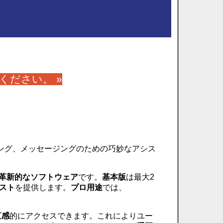
ください。 »
ング、メッセージングのための巧妙なアシス
革新的なソフトウェア
です。
基本版
は最大2
ースト
を提供します。
プロ用途
では、
直感
的にアクセスできます。これによりユー