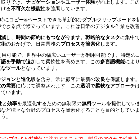
り取りでき、
ナビゲーション
や
ユーザー体験
が向上します。こ
おける
不可欠な機能
性を強調しています。
テムを同時にコピー&ペーストできる革新的なダブルクリップボードを
持できる点で際立っています。これは日常のデジタル作業を改
削減
し、
時間の節約にもつながります
。
戦略的なタスク
に集中
技術
のおかげで、日常業務の
プロセスを簡素化します
。
利用可能で、世界中の幅広いユーザーが利用可能です。特定の
言語を手動で追加
して柔軟性を高めます。この
多言語機能
によ
欠なツール
となっています。
ージョン
と
進化
版を含み、常に顧客に最新の
改良
を保証します
定の需要
に応じて調整されます。この
透明
で
柔軟な
アプローチ
しています。
性
と
効率
を最適化するための無制限の
無料
ツールを提供してい
発
など様々な分野のプロセスを簡素化することを目的としてい
ょう。
シンプルさ
と
効率
性に注
力することで、製品の
アクセス
性向上