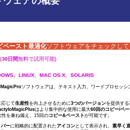
トウェアの概要
ピペース
ト最適化
ソフトウェアをチェックして
(
30日間
無料で試用可能)
DOWS、
LINUX
、
MAC OS X
、
SOLARIS
oMagicPro
ソフトウェアは、テキスト入力、ワードプロセッシ
ズに応じて
生産性
を向上させるために
3つのバージョン
を提供する
actyloMagicPlus
はより集中的な使用に最大
60回のコピー/ペ
性を兼ね備え、15回の
コピー&ペースト
が可能です。
クバー
に戦略的に配置された
アイコン
として表示され、
素早く