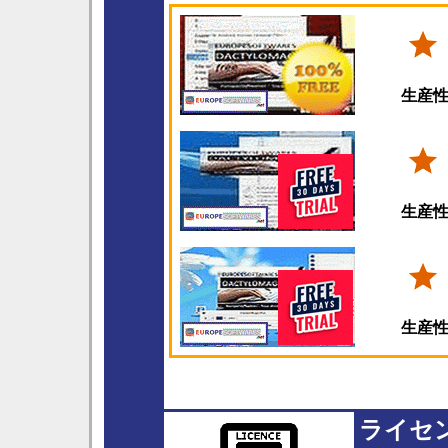
生産
生産
生産
ライセ