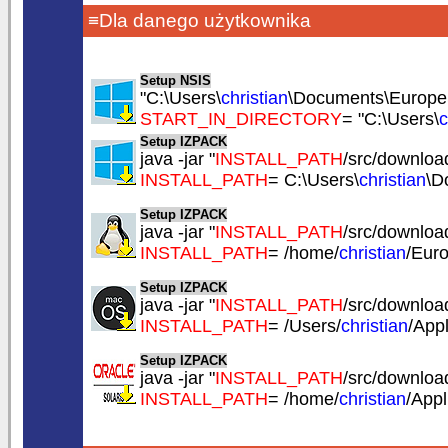
≡Dla danego użytkownika
Setup NSIS
"C:\Users\
christian
\Documents\EuropeS
START_IN_DIRECTORY
= "C:\Users\
c
Setup IZPACK
java -jar "
INSTALL_PATH
/src/download
INSTALL_PATH
= C:\Users\
christian
\D
Setup IZPACK
java -jar "
INSTALL_PATH
/src/download
INSTALL_PATH
= /home/
christian
/Eur
Setup IZPACK
java -jar "
INSTALL_PATH
/src/download
INSTALL_PATH
= /Users/
christian
/App
Setup IZPACK
java -jar "
INSTALL_PATH
/src/download
INSTALL_PATH
= /home/
christian
/App