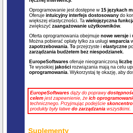
ręcznej interwencji
.
Oprogramowanie jest dostępne w
15 językach 
Oferuje
intuicyjny interfejs dostosowany
do kon
większej elastyczności. Ta
wielojęzyczna funkcj
zwiększyć
zaangażowanie użytkowników
.
Oferta oprogramowania obejmuje
nowe wersje
i
Można pobierać opłaty tylko za usługi
wsparcia
w
zapotrzebowania
.
To
przejrzyste i
elastyczne
po
zarządzania budżetem
bez niespodzianek
.
EuropeSoftwares
oferuje nieograniczoną
liczb
Te wysokiej
jakości
rozwiązania mają na celu up
oprogramowania
. Wykorzystaj tę okazję, aby d
EuropeSoftwares
dąży do poprawy
dostępnoś
celem
jest zapewnienie, że
ich oprogramowani
technicznego. Przyjmując podejście
skoncentro
produkty były łatwe
do zarządzania
wszystkimi.
Suplementy