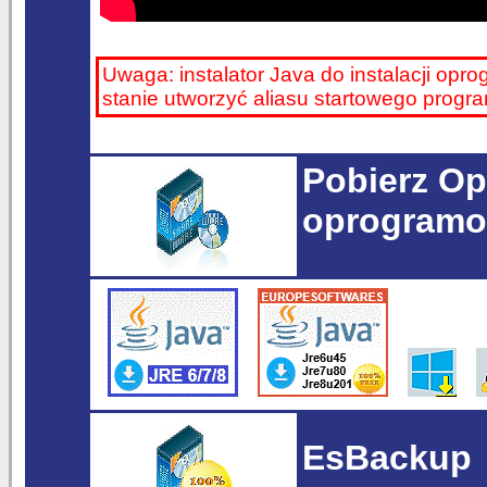
Uwaga: instalator Java do instalacji opr
stanie utworzyć aliasu startowego prog
Pobierz Op
oprogramo
EsBackup