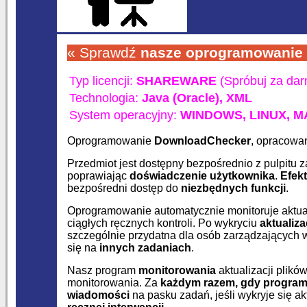
« Sprawdź
nasze oprogramowanie
Typ licencji:
SHAREWARE
(Spróbuj za da
Technologia:
Java (Oracle),
XML
System operacyjny:
WINDOWS,
LINUX,
M
Oprogramowanie
DownloadChecker
, opracowa
Przedmiot jest dostępny bezpośrednio z pulpitu
poprawiając
doświadczenie użytkownika
.
Efek
bezpośredni dostęp do
niezbędnych funkcji
.
Oprogramowanie automatycznie monitoruje aktual
ciągłych ręcznych kontroli. Po wykryciu
aktualiza
szczególnie przydatna dla osób zarządzających 
się na
innych zadaniach
.
Nasz program
monitorowania
aktualizacji plik
monitorowania. Za
każdym razem, gdy program
wiadomości
na pasku zadań, jeśli wykryje się ak