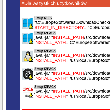
≡Dla wszystkich użytkowników
Setup NSIS
"C:\EuropeSoftwares\DownloadChecker
START_IN_DIRECTORY
= "C:\Europ
Setup IZPACK
java -jar "
INSTALL_PATH
/src/download
INSTALL_PATH
= C:\EuropeSoftware
Setup IZPACK
java -jar "
INSTALL_PATH
/src/download
INSTALL_PATH
= /usr/local/EuropeS
Setup IZPACK
java -jar "
INSTALL_PATH
/src/download
INSTALL_PATH
= /usr/local/EuropeS
Setup IZPACK
java -jar "
INSTALL_PATH
/src/download
INSTALL_PATH
= /usr/local/EuropeS