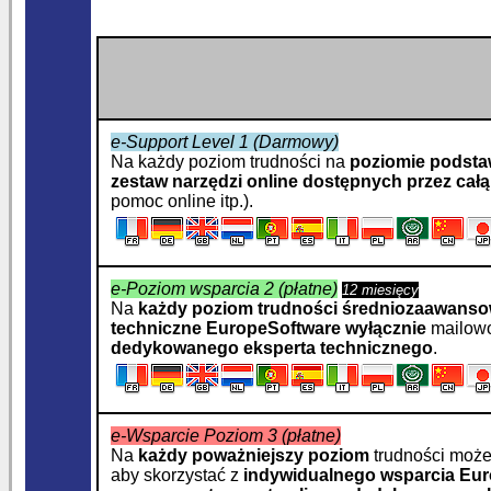
e-Support Level 1 (Darmowy)
Na każdy poziom trudności na
poziomie podst
zestaw
narzędzi online dostępnych przez całą
pomoc online itp.).
e-Poziom wsparcia 2 (płatne)
12 miesięcy
Na
każdy poziom trudności średniozaawans
techniczne
EuropeSoftware
wyłącznie
mailowo
dedykowanego eksperta technicznego
.
e-Wsparcie Poziom 3 (płatne)
Na
każdy poważniejszy poziom
trudności moż
aby skorzystać z
indywidualnego wsparcia
Eur