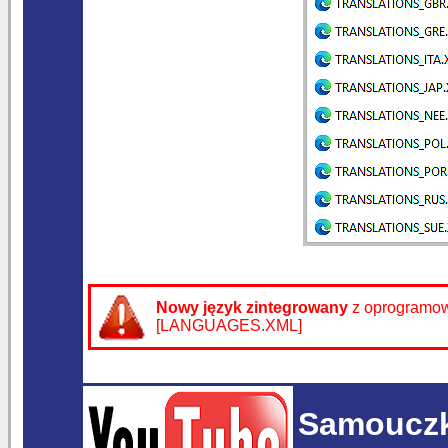
Nowy język zintegrowany
z oprogramo
[LANGUAGES.XML]
Samouczk