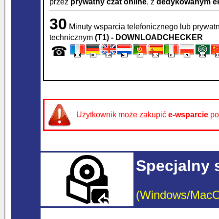
przez
prywatny czat online
, z
dedykowanym ek
30
Minuty wsparcia telefonicznego lub prywat
technicznym
(T1) - DOWNLOADCHECKER
☎
Użytkownik może zakupić
e-wsparcie
po
Specjalny 
(Windows/MacOS/