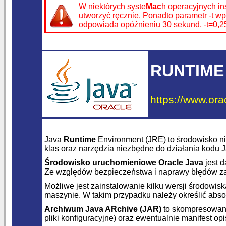
W niektórych syste
Mac
h operacyjnych in
utworzyć ręcznie. Ponadto parametr -t 
odpowiada opóźnieniu 30 sekund, -t=0,
RUNTIME
https://www.ora
Java
Runtime
Environment (JRE) to środowisko 
klas oraz narzędzia niezbędne do działania kodu 
Środowisko uruchomieniowe Oracle Java
jest 
Ze względów bezpieczeństwa i naprawy błędów zal
Możliwe jest zainstalowanie kilku wersji środow
maszynie. W takim przypadku należy określić abs
Archiwum Java ARchive (JAR)
to skompresowany
pliki konfiguracyjne) oraz ewentualnie manifest op