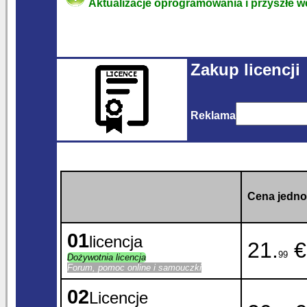
Aktualizacje oprogramowania i przyszłe w
Zakup licencji
Reklama
Cena jedno
01
licencja
21.
€
99
Dożywotnia licencja
Forum, pomoc online i samouczki
02
Licencje