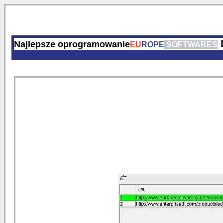
Najlepsze oprogramowanie
EU
ROPE
SOFTWARES