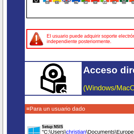
☎
El usuario puede adquirir soporte electr
independiente posteriormente.
Acceso dire
(Windows/MacOS/
≡Para un usuario dado
Setup NSIS
"C:\Users\
christian
\Documents\EuropeS