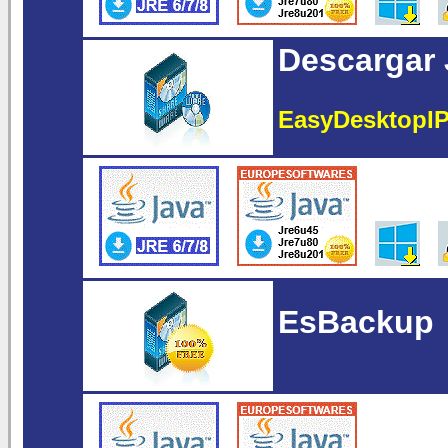
Descargar 
EasyDesktopIP
EsBackup