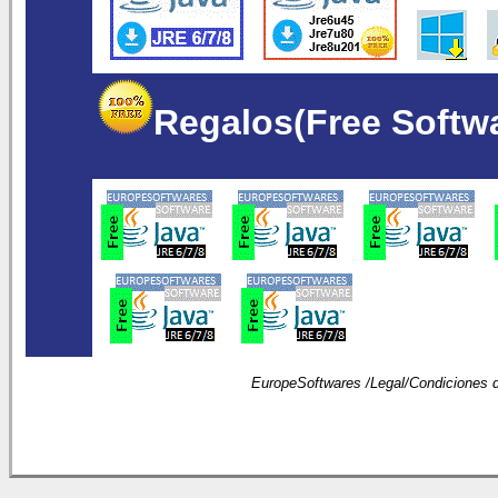
Regalos(Free Softw
EuropeSoftwares /
Legal
/
Condiciones 