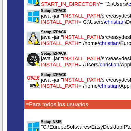
START_IN_DIRECTORY
= "C:\Users\
c
Setup IZPACK
java -jar "
INSTALL_PATH
/src/easydesk
INSTALL_PATH
= C:\Users\
christian
\D
Setup IZPACK
java -jar "
INSTALL_PATH
/src/easydesk
INSTALL_PATH
= /home/
christian
/Eur
Setup IZPACK
java -jar "
INSTALL_PATH
/src/easydesk
INSTALL_PATH
= /Users/
christian
/App
Setup IZPACK
java -jar "
INSTALL_PATH
/src/easydesk
INSTALL_PATH
= /home/
christian
/App
≡Para todos los usuarios
Setup NSIS
"C:\EuropeSoftwares\EasyDesktopIP\e