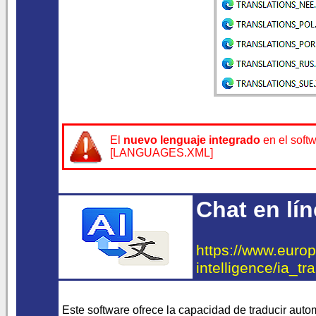
El
nuevo lenguaje integrado
en el soft
[LANGUAGES.XML]
Chat en lí
https://www.europe
intelligence/ia_tr
Este software ofrece la capacidad de traducir auto