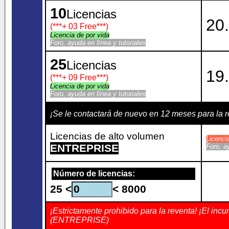
10
Licencias
20.
(***
+ 03 Free
***)
Licencia de por vida
Foro, ayuda en línea y tutoriales
25
Licencias
19.
(***
+ 09 Free
***)
Licencia de por vida
Foro, ayuda en línea y tutoriales
¡Se le contactará de nuevo en 12 meses para la
Licencias de alto volumen
Licenc
ENTREPRISE
Foro, a
Número de licencias:
25 <
< 8000
¡Estrictamente prohibido para la reventa! ¡El incu
(ENTREPRISE)