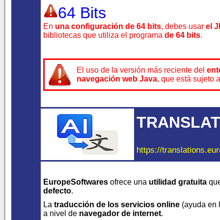
64 Bits
En
una configuración de 64 bits
, debes usar
el 
bibliotecas que utiliza el programa
de 64 bits
.
El uso de la versión más reciente del
ent
navegación web Java
, que está sujeto 
TRANSLAT
https://translations.eu
EuropeSoftwares
ofrece una
utilidad gratuita
que
defecto
.
La
traducción de los servicios online
(ayuda en lí
a nivel de
navegador de internet
.