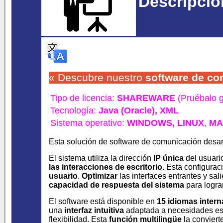
Descripció
« Descubre nuestro
software
de co
Tipo de licencia:
SHAREWARE
(Pruébalo g
Tecnología:
Java (Oracle),
XML
Sistema operativo:
WINDOWS,
LINUX
,
MA
Esta solución de software de comunicación desar
El sistema utiliza la dirección
IP única
del usuario
las interacciones de escritorio
. Esta configurac
usuario
.
Optimizar
las interfaces entrantes y sal
capacidad de respuesta del sistema
para logra
El software está disponible en
15 idiomas intern
una
interfaz intuitiva
adaptada a necesidades es
flexibilidad. Esta
función multilingüe
la conviert