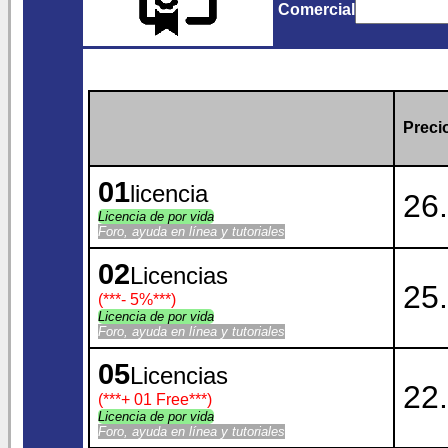
Comercial
Precio
01
licencia
26.
Licencia de por vida
Foro, ayuda en línea y tutoriales
02
Licencias
25.
(***
- 5%
***)
Licencia de por vida
Foro, ayuda en línea y tutoriales
05
Licencias
22.
(***
+ 01 Free
***)
Licencia de por vida
Foro, ayuda en línea y tutoriales