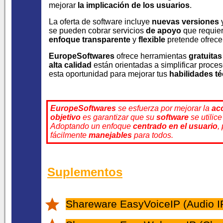
mejorar
la implicación de los usuarios
.
La oferta de software incluye
nuevas versiones
se pueden cobrar servicios
de apoyo
que requie
enfoque transparente
y
flexible
pretende ofrec
EuropeSoftwares
ofrece herramientas
gratuitas
alta calidad
están orientadas a simplificar proc
esta oportunidad para mejorar tus
habilidades t
EuropeSoftwares
se esfuerza por mejorar la
ac
objetivo
es garantizar que su
software
se utilic
Adoptando un enfoque
centrado en el usuario
,
fácilmente
manejables
para todos.
Suplementos
Shareware EasyVoiceIP (Audio IP