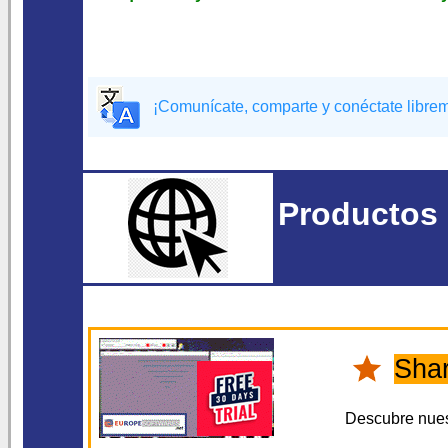
¡Comunícate, comparte y conéctate libre
Productos 
Sha
Descubre nue