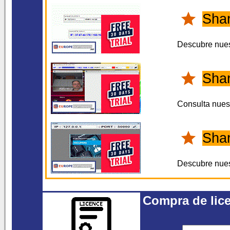
Sha
Descubre nue
Sha
Consulta nues
Sha
Descubre nue
Compra de lice