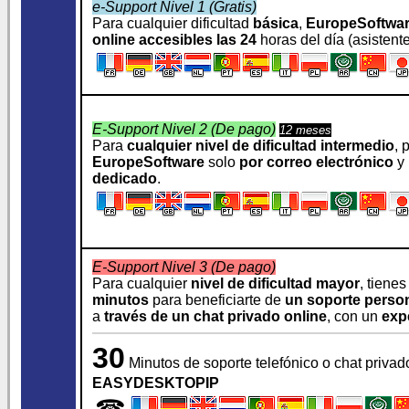
e-Support Nivel 1 (Gratis)
Para cualquier dificultad
básica
,
EuropeSoftwa
online accesibles las 24
horas del día (asistentes
E-Support Nivel 2 (De pago)
12 meses
Para
cualquier nivel de dificultad intermedio
, 
EuropeSoftware
solo
por correo electrónico
y 
dedicado
.
E-Support Nivel 3 (De pago)
Para cualquier
nivel de dificultad mayor
, tiene
minutos
para beneficiarte de
un soporte perso
a
través de un chat privado online
, con un
exp
30
Minutos de soporte telefónico o chat privad
EASYDESKTOPIP