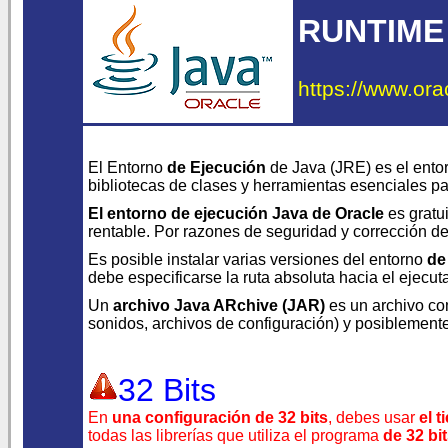
RUNTIME
https://www.ora
El Entorno
de Ejecución
de Java (JRE) es el ento
bibliotecas de clases y herramientas esenciales p
El entorno de ejecución Java de Oracle
es gratui
rentable. Por razones de seguridad y corrección de 
Es posible instalar varias versiones del entorno
de
debe especificarse la ruta absoluta hacia el ejecu
Un
archivo Java ARchive (JAR)
es un archivo co
sonidos, archivos de configuración) y posiblement
32 Bits
En
una configuración de 32 bits
, debes usar
el 
todas las librerías que utiliza el programa
de 32 bi