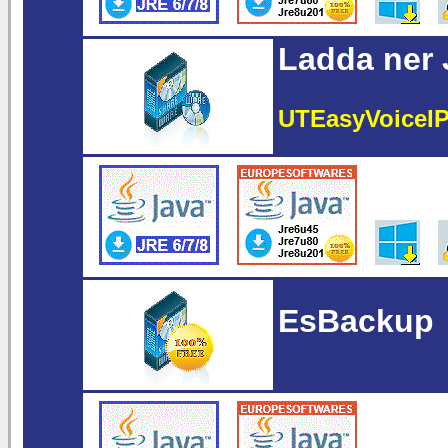
Ladda ner 
UTEasyVoiceI
EsBackup