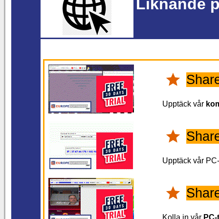
Liknande p
Shar
Upptäck vår
kom
Shar
Upptäck vår PC-
Shar
Kolla in vår
PC-