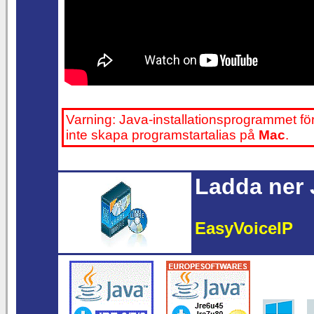
Varning: Java-installationsprogrammet för
inte skapa programstartalias på
Mac
.
Ladda ner 
EasyVoiceIP