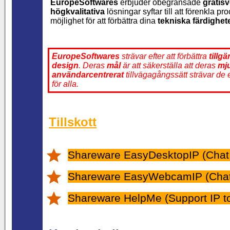
EuropeSoftwares
erbjuder obegränsade
gratis
högkvalitativa
lösningar syftar till att förenkla
möjlighet för att förbättra dina
tekniska färdighet
EuropeSoftwares
strävar efter att förbättra
tillg
design
. Deras
mål
är att säkerställa att deras
mj
användarcentrerat
tillvägagångssätt strävar de e
för alla.
Tillskott
Shareware EasyDesktopIP (Chat O
Shareware EasyWebcamIP (Chat 
Shareware HelpMe (Support IP to