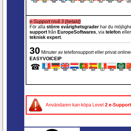
e-Support nivå 3 (betald)
För alla
större svårighetsgrader
har du möjlighe
support
från
EuropeSoftwares
, via
telefon
elle
teknisk expert
.
30
Minuter av telefonsupport eller privat onlin
EASYVOICEIP
☎
Användaren kan köpa Level
2
e-Support