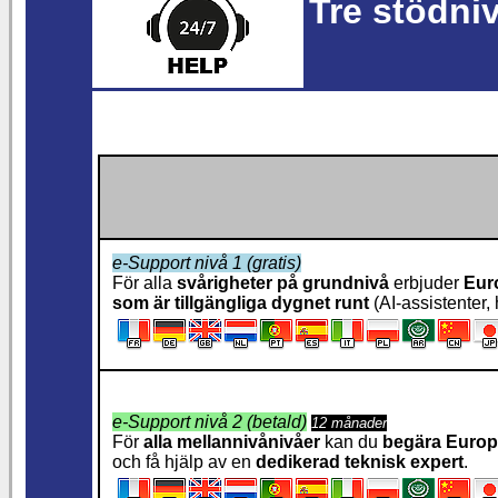
Tre stödni
e-Support nivå 1 (gratis)
För alla
svårigheter på grundnivå
erbjuder
Eur
som är tillgängliga dygnet runt
(AI-assistenter, 
e-Support nivå 2 (betald)
12 månader
För
alla mellannivånivåer
kan du
begära Europ
och få hjälp av en
dedikerad teknisk expert
.