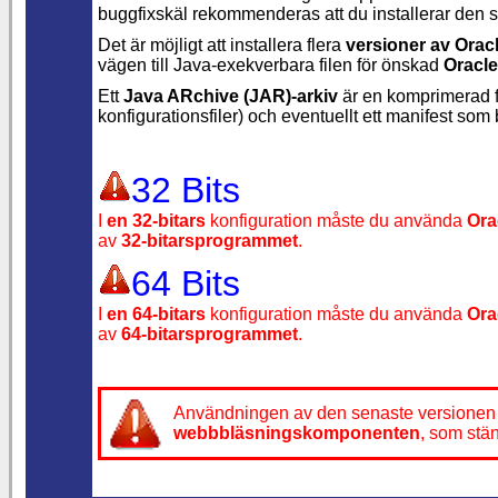
buggfixskäl rekommenderas att du installerar den
Det är möjligt att installera flera
versioner av Orac
vägen till
Java-exekverbara filen för önskad
Oracle
Ett
Java ARchive (JAR)-arkiv
är en komprimerad fi
konfigurationsfiler) och eventuellt ett manifest som
32 Bits
I
en 32-bitars
konfiguration måste du använda
Ora
av
32-bitarsprogrammet
.
64 Bits
I
en 64-bitars
konfiguration måste du använda
Ora
av
64-bitarsprogrammet
.
Användningen av den senaste versionen
webbbläsningskomponenten
, som stä