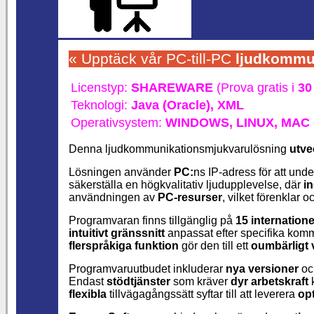
« Upptäck vår PC-till-PC
ljudkommu
Licenstyp:
SHAREWARE
(Prova gratis i
30
Teknologi:
Java (Oracle),
XML
Operativsystem:
WINDOWS,
LINUX,
MAC 
Denna ljudkommunikationsmjukvarulösning
utve
Lösningen använder
PC:
ns IP-adress för att und
säkerställa en högkvalitativ ljudupplevelse, där
i
användningen av
PC-resurser
, vilket förenklar
Programvaran finns tillgänglig på
15 internatione
intuitivt gränssnitt
anpassat efter specifika kom
flerspråkiga funktion
gör den till ett
oumbärligt 
Programvaruutbudet inkluderar
nya versioner
o
Endast
stödtjänster
som kräver
dyr arbetskraft
k
flexibla
tillvägagångssätt syftar till att leverera
op