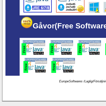
Gåvor(Free Softwar
EuropeSoftwares /
Laglig
/
Försäljni