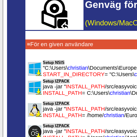
Genväg för
(Windows/MacOS/
≡För en given användare
Setup NSIS
"C:\Users\
christian
\Documents\EuropeS
START_IN_DIRECTORY
= "C:\Users\
c
Setup IZPACK
java -jar "
INSTALL_PATH
/src/easyvoice
INSTALL_PATH
= C:\Users\
christian
\D
Setup IZPACK
java -jar "
INSTALL_PATH
/src/easyvoice
INSTALL_PATH
= /home/
christian
/Eur
Setup IZPACK
java -jar "
INSTALL_PATH
/src/easyvoice