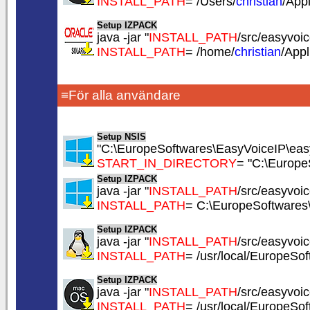
INSTALL_PATH
= /Users/
christian
/App
Setup IZPACK
java -jar "
INSTALL_PATH
/src/easyvoice
INSTALL_PATH
= /home/
christian
/App
≡För alla användare
Setup NSIS
"C:\EuropeSoftwares\EasyVoiceIP\easy
START_IN_DIRECTORY
= "C:\Europe
Setup IZPACK
java -jar "
INSTALL_PATH
/src/easyvoice
INSTALL_PATH
= C:\EuropeSoftwares
Setup IZPACK
java -jar "
INSTALL_PATH
/src/easyvoice
INSTALL_PATH
= /usr/local/EuropeSo
Setup IZPACK
java -jar "
INSTALL_PATH
/src/easyvoice
INSTALL_PATH
= /usr/local/EuropeSo