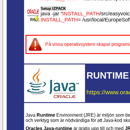
Setup IZPACK
java -jar "
INSTALL_PATH
/src/easyvoice
INSTALL_PATH
= /usr/local/EuropeSo
På vissa operativsystem skapar programin
RUNTIME
https://www.ora
Java
Runtime
Environment (JRE) är miljön som beh
och verktyg som är nödvändiga för att Java-kod sk
Oracles Java-runtime
är gratis upp till och med
JR