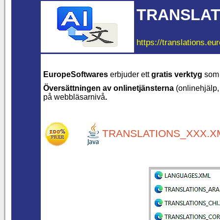
TRANSLAT
https://translations.eu
EuropeSoftwares
erbjuder ett
gratis verktyg
som t
Översättningen av onlinetjänsterna
(onlinehjälp,
på webbläsarnivå
.
TRANSLATIONS_XXX.XM