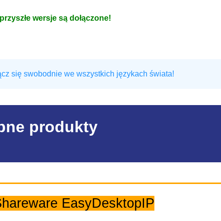
przyszłe wersje są dołączone!
łącz się swobodnie we wszystkich językach świata!
bne produkty
Shareware EasyDesktopIP