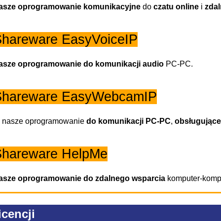
asze oprogramowanie
komunikacyjne
do
czatu online
i
zdal
hareware EasyVoiceIP
asze oprogramowanie
do komunikacji audio
PC-PC.
Shareware EasyWebcamIP
 nasze oprogramowanie
do komunikacji
PC-PC
,
obsługujące
Shareware HelpMe
asze oprogramowanie do zdalnego wsparcia
komputer-kompu
icencji