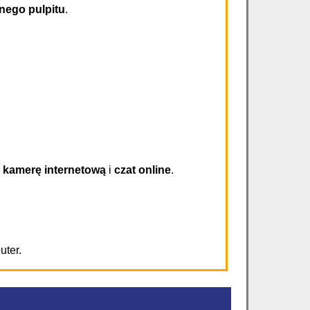
nego pulpitu
.
kamerę internetową
i
czat online
.
ter.