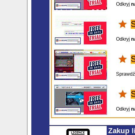
Odkryj
n
S
Odkryj
n
Sprawdź
Odkryj
n
Zakup l