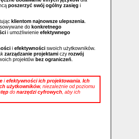
chcą
poszerzyć swój ogólny zasięg
i
tując
klientom najnowsze ulepszenia
.
stosowywane do
konkretnego
ści
i umożliwienie
efektywnego
ości
i
efektywności
swoich użytkowników.
ak
zarządzanie projektami
czy
rozwój
swoich projektów
bez ograniczeń
.
e
i
efektywności
ich projektowania
.
Ich
ich użytkowników
, niezależnie od poziomu
stęp
do
narzędzi cyfrowych
, aby ich