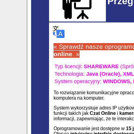
Przeg
« Sprawdź nasze oprogra
online
. »
Typ licencji:
SHAREWARE
(Spró
Technologia:
Java (Oracle),
XM
System operacyjny:
WINDOWS,
To rozwiązanie komunikacyjne opra
komputera na komputer.
System wykorzystuje adres IP użytko
funkcji takich jak
Czat Online
i
kamer
informacji, zapewniając, że te intera
Oprogramowanie jest dostępne w
15 
Oferuje
intuicyjny interfejs dostos