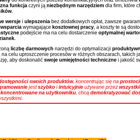
czna funkcja
czyni ją
niezbędnym narzędziem
dla firm, które 
ników
.
e wersje
i
ulepszenia
bez dodatkowych opłat, zawsze gwaran
i
wsparcia
wymagające
kosztownej pracy
, a koszty te są do
astyczne
podejście ma na celu dostarczenie
optymalnej warto
zianek
.
czoną
liczbę darmowych
narzędzi do optymalizacji
produktywn
 na celu uproszczenie procesów w różnych obszarach, takich j
azję, aby doskonalić
swoje umiejętności techniczne
i jakość 
dostępności
swoich produktów
, koncentrując się na
prostoci
ogramowanie
jest
szybko
i
intuicyjnie
używane przez
wszystk
skoncentrowane na użytkowniku
, chcą
demokratyzować
do
szystkimi.