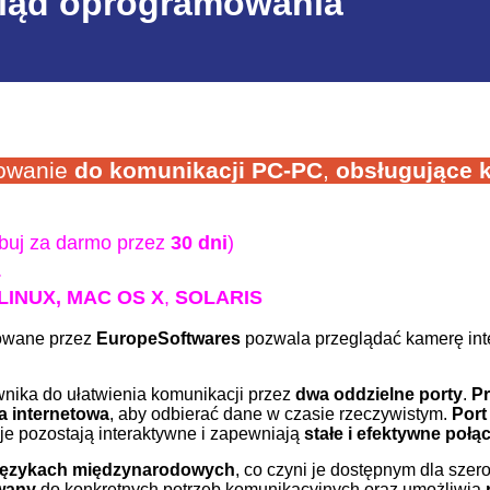
ląd oprogramowania
mowanie
do komunikacji
PC-PC
,
obsługujące
buj za darmo przez
30 dni
)
L
LINUX,
MAC OS X
,
SOLARIS
cowane przez
EuropeSoftwares
pozwala przeglądać kamerę int
wnika do ułatwienia komunikacji przez
dwa oddzielne porty
.
Pr
a internetowa
, aby odbierać dane w czasie rzeczywistym.
Port
kcje pozostają interaktywne i zapewniają
stałe i efektywne połą
językach międzynarodowych
, co czyni je dostępnym dla sze
owany
do konkretnych potrzeb komunikacyjnych oraz umożliwia