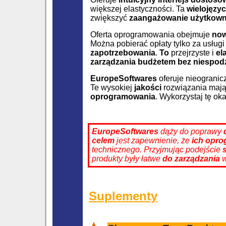
większej elastyczności. Ta
wielojęzy
zwiększyć
zaangażowanie użytkow
Oferta oprogramowania obejmuje
now
Można pobierać opłaty tylko za usług
zapotrzebowania
.
To
przejrzyste i
el
zarządzania budżetem
bez niespod
EuropeSoftwares
oferuje nieograni
Te wysokiej
jakości
rozwiązania mają
oprogramowania
. Wykorzystaj tę ok
EuropeSoftwares
dąży do poprawy
celem
jest zapewnienie, że
ich opr
technicznego. Przyjmując podejście
produkty były łatwe
do zarządzania
w
Suplementy