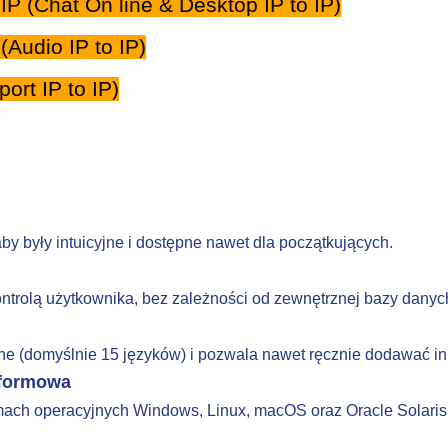
 (Chat On line & Desktop IP to IP)
Audio IP to IP)
rt IP to IP)
aby były intuicyjne i dostępne nawet dla początkujących.
trolą użytkownika, bez zależności od zewnętrznej bazy danyc
e (domyślnie 15 języków) i pozwala nawet ręcznie dodawać inn
tformowa
ach operacyjnych Windows, Linux, macOS oraz Oracle Solaris