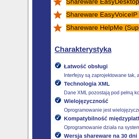
Shareware EasyDesktopIP
Shareware EasyVoiceIP (
Shareware HelpMe (Suppo
Charakterystyka
Łatwość obsługi
Interfejsy są zaprojektowane tak, 
Technologia XML
Dane XML pozostają pod pełną kon
Wielojęzyczność
Oprogramowanie jest wielojęzyczn
Kompatybilność międzypla
Oprogramowanie działa na system
Wersja shareware na 30 dni