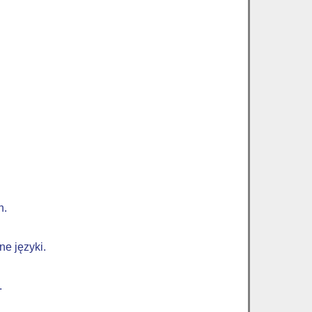
h.
e języki.
.