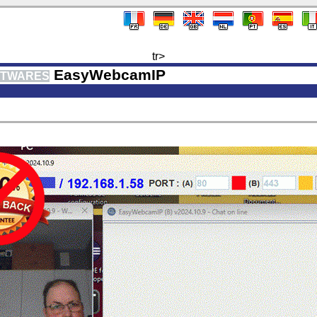
tr>
EasyWebcamIP
TWARES