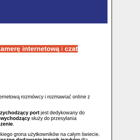
kamerę internetową
i
czat
ernetową rozmówcy i rozmawiać online z
zychodzący port
jest dedykowany do
 wychodzący
służy do przesyłania
czenie
.
rokiego grona użytkowników na całym świecie.
ręczne dodawanie innych języków
dla