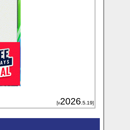
2026
.5.19
[v
]