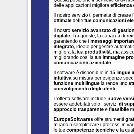
delle applicazioni migliora
efficienza
Il nostro servizio ti permette di creare 
ottimale
delle
tue comunicazioni ele
Il nostro
servizio avanzato di gestion
digitale
. Tra queste, la capacità di
rei
garantendo che i
messaggi importan
integrato
, ideale per gestire automat
migliora la tua
produttività
, ma assic
migliorando così la tua
immagine pro
comunicazione aziendale
.
Il software è disponibile in
15 lingue i
intuitiva
su misura per esigenze spec
funzione multilingue
la rende uno
st
coinvolgimento degli utenti
.
L'offerta software include
nuove versi
essere addebitati solo i servizi
di sup
approccio trasparente
e
flessibile
m
EuropeSoftwares
offre strumenti
grat
mirano a semplificare i processi in va
le tue
competenze tecniche
e la qual