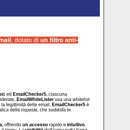
mail
, dotato di
un filtro anti-
sic
ed
EmailChecker5
, ciascuna
siderate,
EmailWhiteLister
usa una whitelist
la legittimità delle email.
EmailChecker5
è
ica delle risposte, che soddisfa le
a,
offrendo
un accesso
rapido e
intuitivo
.
 o il menu. La
visibilità
dell'icona sulla barra