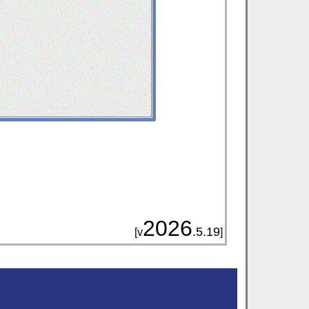
2026
.5.19
[v
]