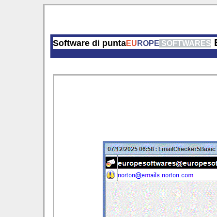
E
Software di punta
EU
ROPE
SOFTWARES