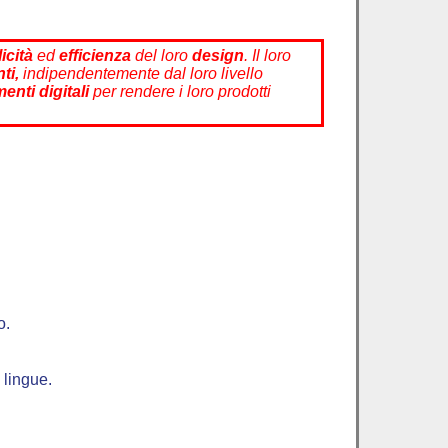
icità
ed
efficienza
del loro
design
. Il loro
nti,
indipendentemente dal loro livello
enti digitali
per rendere i loro prodotti
o.
 lingue.