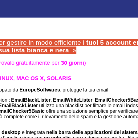
er gestire in modo efficiente i
tuoi 5 account e
sua lista bianca e nera
. »
rovalo gratuitamente per
30 giorni
)
INUX
,
MAC OS X
,
SOLARIS
uppato da
EuropeSoftwares
, protegge la tua email.
sioni:
EmailBlackLister
,
EmailWhiteLister
,
EmailChecker5Ba
EmailBlackLister
utilizza una blacklist per filtrare le email inde
mailChecker5Basic
offre una soluzione semplice per verificare 
à complete come il rilevamento dello spam e la gestione automat
l
desktop
e integrata
nella barra delle applicazioni del sistem
re l'applicazione con
un solo clic
, senza dover cercare tra i file