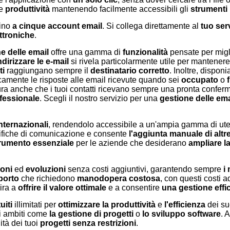
e
produttività
mantenendo facilmente accessibili gli
strumenti 
fino
a cinque account email
. Si collega direttamente al
tuo ser
ttroniche
.
e delle email
offre una gamma di
funzionalità
pensate per migli
ndirizzare le e-mail
si rivela particolarmente utile per mantenere 
ti
raggiungano sempre il
destinatario corretto
. Inoltre, dispon
icamente le risposte alle email ricevute quando sei
occupato
o
ura anche che i tuoi contatti ricevano sempre una pronta confer
fessionale
. Scegli il nostro servizio per una
gestione delle ema
nternazionali
, rendendolo accessibile a un'ampia gamma di utent
ifiche di comunicazione e consente
l'aggiunta manuale di altr
rumento essenziale
per le aziende che desiderano
ampliare l
oni
ed
evoluzioni
senza costi aggiuntivi, garantendo sempre
i 
porto
che richiedono
manodopera costosa
, con questi costi a
ira a
offrire il valore ottimale
e a consentire
una gestione effi
uiti
illimitati per
ottimizzare la produttività
e
l'efficienza
dei su
ri ambiti come
la gestione di progetti
o
lo sviluppo software
. 
ità dei tuoi
progetti senza restrizioni
.