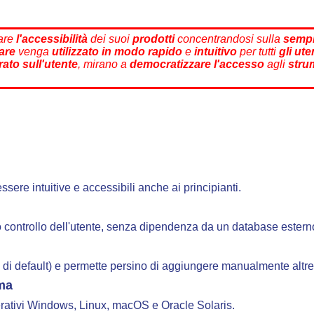
rare
l'accessibilità
dei suoi
prodotti
concentrandosi sulla
sempl
are
venga
utilizzato in modo rapido
e
intuitivo
per tutti
gli ute
rato sull'utente
, mirano a
democratizzare
l'accesso
agli
strum
ssere intuitive e accessibili anche ai principianti.
o controllo dell'utente, senza dipendenza da un database estern
ue di default) e permette persino di aggiungere manualmente altre
rma
perativi Windows, Linux, macOS e Oracle Solaris.