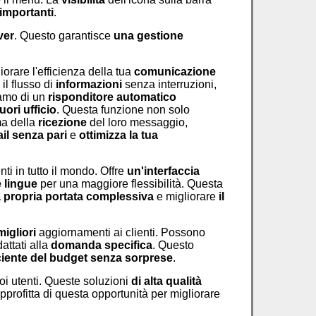
importanti
.
ver
. Questo garantisce
una gestione
orare l'efficienza della tua
comunicazione
il flusso di
informazioni
senza interruzioni,
iamo di un
risponditore automatico
fuori ufficio
. Questa funzione non solo
ma della
ricezione
del loro messaggio,
il senza pari
e
ottimizza la tua
i in tutto il mondo. Offre
un'interfaccia
e lingue
per una maggiore flessibilità. Questa
a propria portata complessiva
e migliorare
il
migliori
aggiornamenti ai clienti. Possono
dattati alla
domanda specifica
. Questo
ciente del budget
senza sorprese
.
oi utenti. Queste soluzioni
di alta qualità
Approfitta di questa opportunità per migliorare