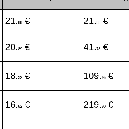
21.
€
21.
€
99
99
20.
€
41.
€
89
78
18.
€
109.
€
32
95
16.
€
219.
€
92
90