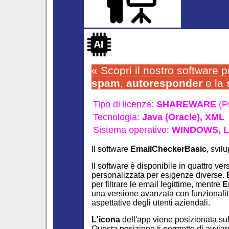
« Scopri il nostro software p
spam
,
autoresponder
e la
Tipo di licenza:
SHAREWARE
(P
Tecnologia:
Java (Oracle),
XML
Sistema operativo:
WINDOWS,
L
Il software
EmailCheckerBasic
, svil
Il software è disponibile in quattro ver
personalizzata per esigenze diverse.
per filtrare le email legittime, mentre
E
una versione avanzata con funzionalit
aspettative degli utenti aziendali.
L'icona
dell'app viene posizionata su
Questa posizione ti permette di avvia