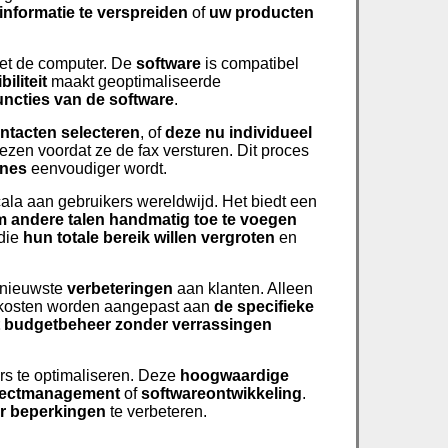
informatie te verspreiden
of
uw producten
et de computer. De
software
is compatibel
iliteit
maakt geoptimaliseerde
ncties van de software
.
ntacten selecteren
, of
deze nu individueel
iezen voordat ze de fax versturen. Dit proces
nes
eenvoudiger wordt.
cala aan gebruikers wereldwijd. Het biedt een
m andere talen handmatig toe te voegen
 die
hun totale bereik willen vergroten
en
e nieuwste
verbeteringen
aan klanten. Alleen
 kosten worden aangepast aan
de specifieke
nt budgetbeheer
zonder verrassingen
rs te optimaliseren. Deze
hoogwaardige
jectmanagement
of
softwareontwikkeling
.
r beperkingen
te verbeteren.