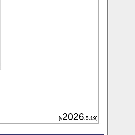
2026
.5.19
[v
]