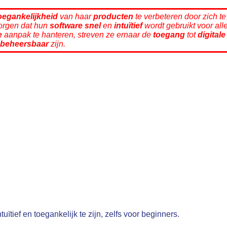
oegankelijkheid
van haar
producten
te verbeteren door zich te
zorgen dat hun
software
snel
en
intuïtief
wordt gebruikt voor all
e
aanpak te hanteren, streven ze ernaar de
toegang
tot
digitale
beheersbaar
zijn.
uïtief en toegankelijk te zijn, zelfs voor beginners.