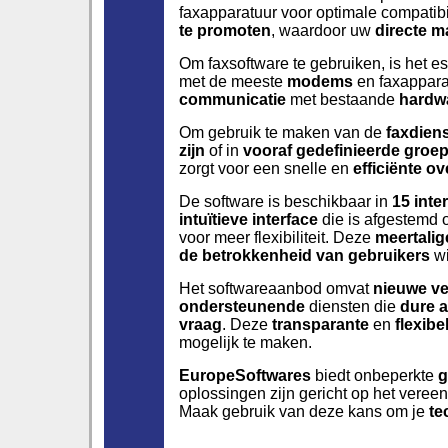
faxapparatuur voor optimale compatibil
te promoten
, waardoor uw
directe m
Om faxsoftware te gebruiken, is het e
met de meeste
modems
en faxappara
communicatie
met bestaande
hardw
Om gebruik te maken van de
faxdien
zijn
of in
vooraf gedefinieerde groe
zorgt voor een snelle en
efficiënte
ov
De software is beschikbaar in
15 inte
intuïtieve interface
die is afgestemd 
voor meer flexibiliteit. Deze
meertalig
de betrokkenheid van gebruikers
wi
Het softwareaanbod omvat
nieuwe ve
ondersteunende
diensten die
dure 
vraag
. Deze
transparante
en
flexibe
mogelijk te maken.
EuropeSoftwares
biedt onbeperkte
g
oplossingen zijn gericht op het vere
Maak gebruik van deze kans om je
te