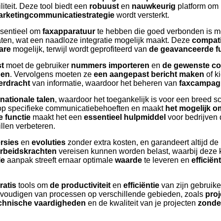
iteit. Deze tool biedt een
robuust
en
nauwkeurig
platform om
arketingcommunicatiestrategie
wordt versterkt.
ssentieel om
faxapparatuur
te hebben die goed verbonden is m
ten, wat een naadloze integratie mogelijk maakt. Deze
compatib
are
mogelijk, terwijl wordt geprofiteerd van
de geavanceerde fu
st
moet de gebruiker
nummers importeren
en
de gewenste co
pen
. Vervolgens moeten ze
een aangepast bericht
maken
of k
erdracht
van informatie, waardoor het beheren van
faxcampag
rnationale talen
, waardoor het toegankelijk is voor een breed s
op specifieke communicatiebehoeften en maakt
het mogelijk o
e functie
maakt het een
essentieel hulpmiddel
voor bedrijven
llen verbeteren.
rsies
en
evoluties
zonder extra kosten, en garandeert altijd d
arbeidskrachten
vereisen kunnen worden belast, waarbij deze
le
aanpak streeft ernaar optimale
waarde
te leveren en
efficië
ratis
tools om
de productiviteit
en
efficiëntie
van zijn gebruike
envoudigen van processen op verschillende gebieden, zoals
pro
chnische vaardigheden
en de kwaliteit van je projecten
zonde