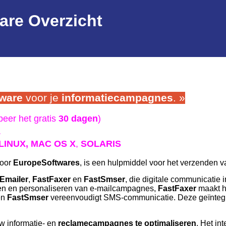
are Overzicht
tware
voor je
informatiecampagnes
. »
eer het gratis
30 dagen
)
L
LINUX,
MAC OS X
,
SOLARIS
door
EuropeSoftwares
, is een hulpmiddel voor het verzenden v
Emailer
,
FastFaxer
en
FastSmser
, die digitale communicatie
ren en personaliseren van e-mailcampagnes,
FastFaxer
maakt h
en
FastSmser
vereenvoudigt SMS-communicatie. Deze geïntegree
w informatie- en
reclamecampagnes
te optimaliseren
.
Het int