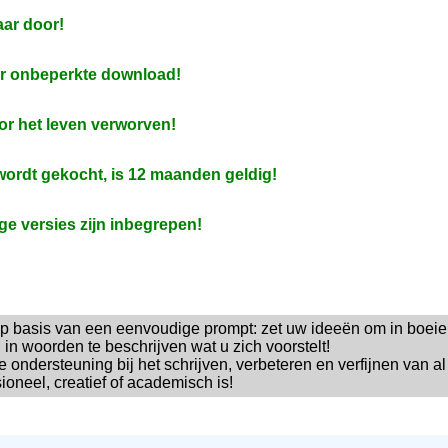
aar door!
or onbeperkte download!
or het leven verworven!
ordt gekocht, is 12 maanden geldig!
e versies zijn inbegrepen!
p basis van een eenvoudige prompt: zet uw ideeën om in boei
n woorden te beschrijven wat u zich voorstelt!
e ondersteuning bij het schrijven, verbeteren en verfijnen van a
sioneel, creatief of academisch is!