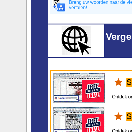
Breng uw woorden naar de vier
vertalen!
Verge
S
Ontdek 
S
Ontdek 