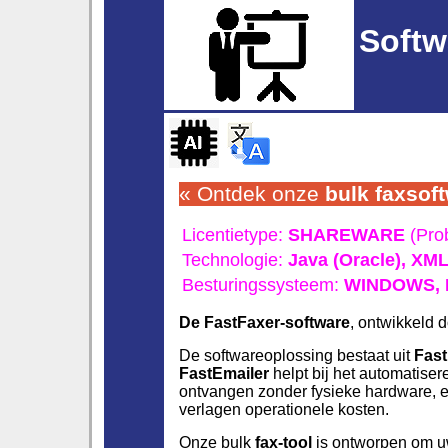
Softw
« Ontdek onze
bulk
faxsof
Licentietype:
SHAREWARE
(Prob
Technologie:
Java (Oracle),
XM
Besturingssysteem:
WINDOWS,
De FastFaxer-software
, ontwikkeld 
De softwareoplossing bestaat uit
Fast
FastEmailer
helpt bij het automatise
ontvangen zonder fysieke hardware, 
verlagen operationele kosten.
Onze bulk
fax-tool
is ontworpen om u