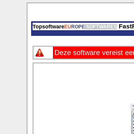
Fast
Topsoftware
EU
ROPE
SOFTWARES
Deze software vereist e