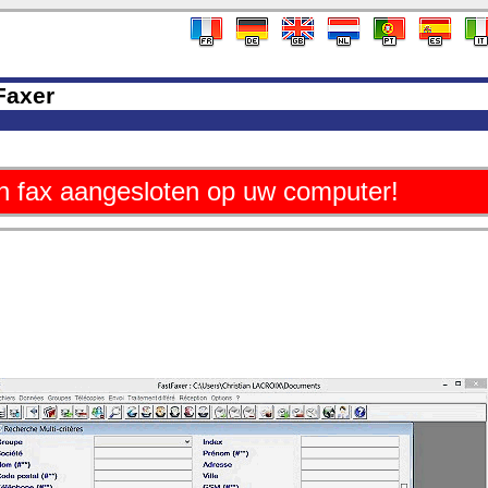
Faxer
en fax aangesloten op uw computer!