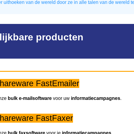
 uithoeken van de wereld door ze in alle talen van de wereld t
lijkbare producten
hareware FastEmailer
onze
bulk
e-mailsoftware
voor uw
informatiecampagnes
.
hareware FastFaxer
onze
bulk
faxsoftware
voor je
informatiecampagnes
.