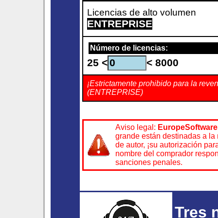
Licencias de alto volumen
ENTREPRISE
Número de licencias:
25 <
< 8000
¡Estrictamente prohibido para la reven
(ENTREPRISE)
Aviso legal:
EuropeSoftware
grande están destinadas a la 
de autor, ¡su autorización par
nombre del comprador respons
sanciones penales.
Tres 