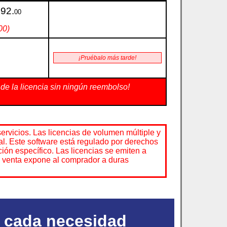
992.
00
00)
¡Pruébalo más tarde!
 de la licencia sin ningún reembolso!
rvicios. Las licencias de volumen múltiple y
al. Este software está regulado por derechos
ción específico. Las licencias se emiten a
e venta expone al comprador a duras
a cada necesidad