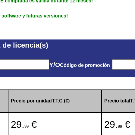
E comprada es válida durante 12 meses!
 software y futuras versiones!
de licencia(s)
Y/O
Código de promoción
Precio por unidadT.T.C (€)
Precio totalT.
29.
€
29.
€
99
99