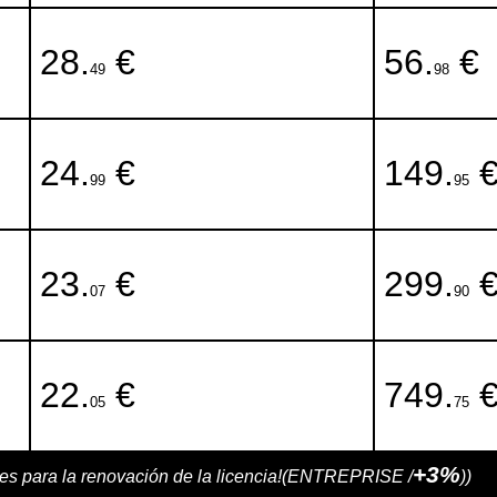
28.
€
56.
€
49
98
24.
€
149.
99
95
23.
€
299.
07
90
22.
€
749.
05
75
+3%
es para la renovación de la licencia!(ENTREPRISE /
))