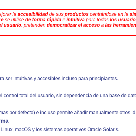
jorar la
accesibilidad
de sus
productos
centrándose en la
si
re
se utilice
de forma rápida
e
intuitiva
para todos
los usuari
el usuario
, pretenden
democratizar
el acceso
a
las herramien
a ser intuitivas y accesibles incluso para principiantes.
control total del usuario, sin dependencia de una base de dat
iomas por defecto) e incluso permite añadir manualmente otros i
orma
Linux, macOS y los sistemas operativos Oracle Solaris.