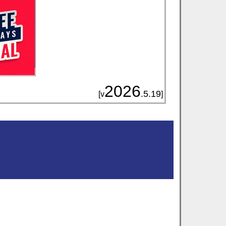
2026
.5.19
[v
]