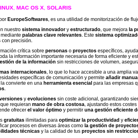
INUX
,
MAC OS X
,
SOLARIS
 por
EuropeSoftwares
, es una utilidad de monitorización de flu
on nuestro
sistema innovador
y
estructurado
, que mejora
la 
mediante
palabras clave relevantes
. Este
sistema optimizad
s
con precisión.
mación crítica sobre
personas
o
proyectos
específicos, ayud
toda la información importante necesaria de forma eficiente y e
estión de la información
sin restricciones de volumen, asegur
omas internacionales
, lo que lo hace accesible a una amplia v
sidades específicas de comunicación y permite
añadir manua
la convierte en una
herramienta esencial
para las empresas 
os
.
versiones
y
evoluciones
sin coste adicional, garantizando si
que requieran
mano de obra costosa
, ajustando estos costes
ende ofrecer
el valor óptimo
y permitir
una gestión eficiente 
as
gratuitas
ilimitadas para
optimizar la productividad
y
eficie
ificar procesos en diversas áreas como
la gestión de proyecto
ilidades técnicas
y la calidad de tus
proyectos sin restricci