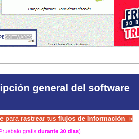
ipción general del software
re
para
rastrear
tus
flujos de información
. »
Pruébalo gratis
durante 30 días
)