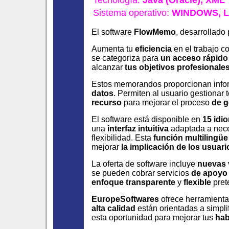
Tecnología:
Java (Oracle),
XML
Sistema operativo:
WINDOWS,
L
El software
FlowMemo
, desarrollado
Aumenta tu
eficiencia
en el trabajo c
se categoriza para
un acceso rápido
alcanzar
tus objetivos profesionale
Estos memorandos proporcionan infor
datos
. Permiten al usuario gestionar 
recurso
para mejorar el proceso
de g
El software está disponible en
15 idi
una
interfaz intuitiva
adaptada a nece
flexibilidad. Esta
función multilingüe
mejorar
la implicación de los usuari
La oferta de software incluye
nuevas 
se pueden cobrar servicios
de apoyo
enfoque transparente
y
flexible
pret
EuropeSoftwares
ofrece herramient
alta calidad
están orientadas a simpl
esta oportunidad para mejorar tus
hab