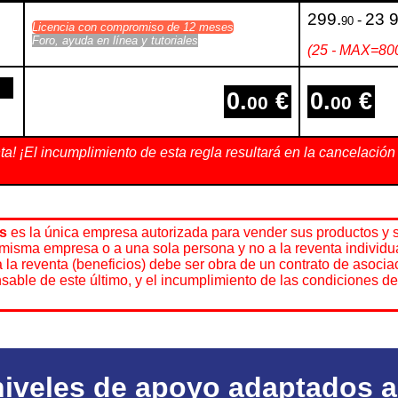
299.
23 
-
90
Licencia con compromiso de 12 meses
Foro, ayuda en línea y tutoriales
(25 - MAX=80
0.
€
0.
€
00
00
ta! ¡El incumplimiento de esta regla resultará en la cancelación
s
es la única empresa autorizada para vender sus productos y se
misma empresa o a una sola persona y no a la reventa individu
a la reventa (beneficios) debe ser obra de un contrato de asocia
able de este último, y el incumplimiento de las condiciones d
niveles de apoyo adaptados 