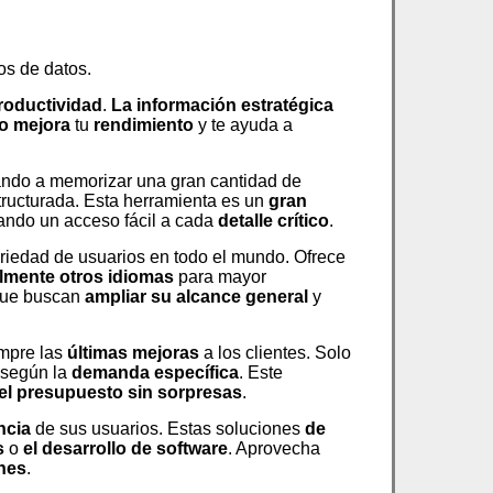
jos de datos.
productividad
.
La información estratégica
o
mejora
tu
rendimiento
y te ayuda a
ando a memorizar una gran cantidad de
structurada. Esta herramienta es un
gran
ando un acceso fácil a cada
detalle crítico
.
ariedad de usuarios en todo el mundo. Ofrece
lmente otros idiomas
para mayor
que buscan
ampliar su alcance general
y
empre las
últimas mejoras
a los clientes. Solo
 según la
demanda específica
. Este
del presupuesto
sin sorpresas
.
ncia
de sus usuarios. Estas soluciones
de
s
o
el desarrollo de software
. Aprovecha
ones
.