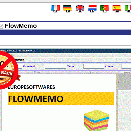
FlowMemo
S