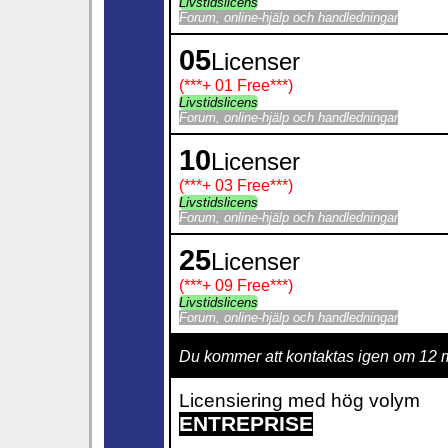
Livstidslicens
Forum, online-hjälp och handledningar
05
Licenser
(***
+ 01 Free
***)
Livstidslicens
Forum, online-hjälp och handledningar
10
Licenser
(***
+ 03 Free
***)
Livstidslicens
Forum, online-hjälp och handledningar
25
Licenser
(***
+ 09 Free
***)
Livstidslicens
Forum, online-hjälp och handledningar
Du kommer att kontaktas igen om 12 
Licensiering med hög volym
ENTREPRISE