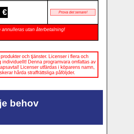
€
Prova det senare!
en annulleras utan återbetalning!
produkter och tjänster. Licenser i flera och
ng individuellt! Denna programvara omfattas av
skapsavtal! Licenser utfärdas i köparens namn,
kerar hårda straffrättsliga påföljder.
rje behov