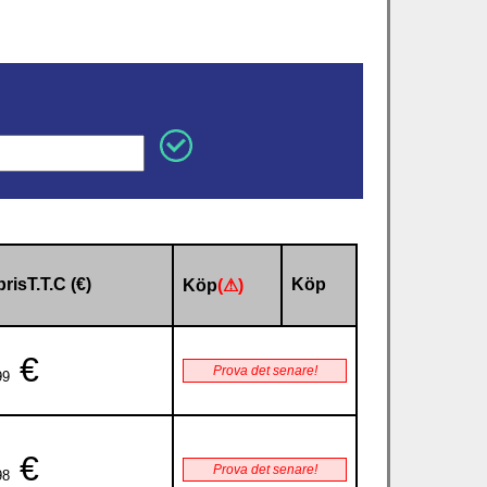
prisT.T.C (€)
Köp
Köp
(⚠)
€
Prova det senare!
99
€
Prova det senare!
98