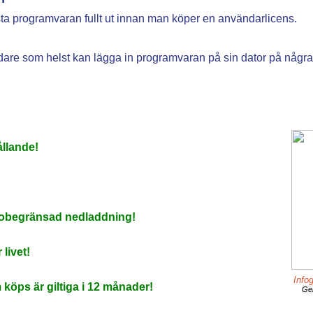
sta programvaran fullt ut innan man köper en användarlicens.
n
ändare som helst kan lägga in programvaran på sin dator på några
ållande!
r obegränsad nedladdning!
 livet!
Infog
öps är giltiga i 12 månader!
Ge