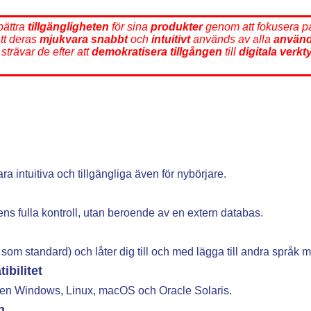
rbättra
tillgängligheten
för sina
produkter
genom att fokusera 
att deras
mjukvara
snabbt
och
intuitivt
används av alla
använd
strävar de efter att
demokratisera
tillgången
till
digitala verkt
ra intuitiva och tillgängliga även för nybörjare.
ns fulla kontroll, utan beroende av en extern databas.
som standard) och låter dig till och med lägga till andra språk m
bilitet
men Windows, Linux, macOS och Oracle Solaris.
n