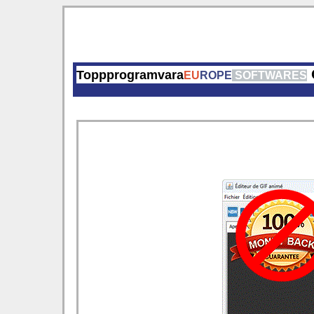
Toppprogramvara
EU
ROPE
SOFTWARES