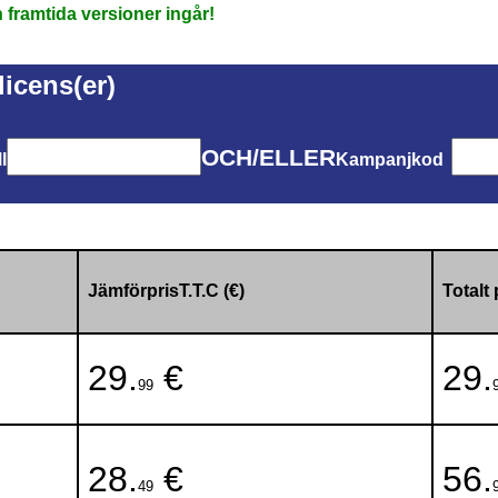
framtida versioner ingår!
licens(er)
OCH/ELLER
l
Kampanjkod
JämförprisT.T.C (€)
Totalt 
29.
€
29.
99
28.
€
56.
49