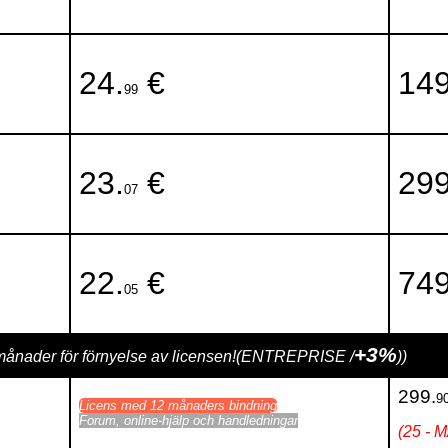
24.
€
149
99
23.
€
299
07
22.
€
749
05
+3%
månader för förnyelse av licensen!(ENTREPRISE /
))
299.
9
Licens med 12 månaders bindning
Forum, online-hjälp och handledningar
(25 - 