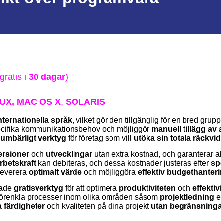
gratis i
30 dagar
)
UX,
MAC OS X
,
SOLARIS
nternationella språk
, vilket gör den tillgänglig för en bred gru
ecifika kommunikationsbehov och möjliggör
manuell tillägg av
umbärligt verktyg
för företag som vill
utöka sin totala räckvi
ersioner
och
utvecklingar
utan extra kostnad, och garanterar a
rbetskraft
kan debiteras, och dessa kostnader justeras efter
sp
 leverera
optimalt värde
och möjliggöra
effektiv budgethanter
sade
gratisverktyg
för att optimera
produktiviteten
och
effektiv
tt förenkla processer inom olika områden såsom
projektledning
e
a färdigheter
och kvaliteten på dina projekt
utan begränsninga