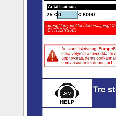
Antal licenser:
25 <
< 8000
Strängt förbjudet för återförsäljning! U
(ENTREPRISE)
Ansvarsfriskrivning:
EuropeS
stora volymer är avsedda för 
upphovsrätt, deras godkännande
som ansvarar för denne, och und
Tre s