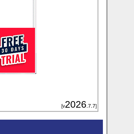
2026
.7.7
[v
]