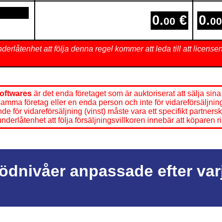
0.
€
0.
00
00
nderlåtenhet att följa denna regel kommer att leda till att licens
oftwares
är det enda företaget som är auktoriserat att sälja sina 
samma företag eller en enda person och inte för vidareförsäljni
 för vidareförsäljning (vinst) måste vara ett specifikt partner
erlåtenhet att följa försäljningsvillkoren innebär att köparen ris
tödnivåer anpassade efter va