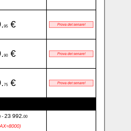
.
€
Prova det senare!
95
.
€
Prova det senare!
90
.
€
Prova det senare!
75
23 992.
-
0
00
MAX=8000)