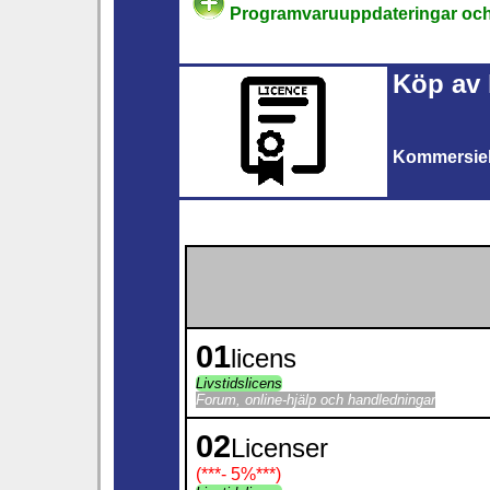
Programvaruuppdateringar och 
Köp av 
Kommersiel
01
licens
Livstidslicens
Forum, online-hjälp och handledningar
02
Licenser
(***
- 5%
***)