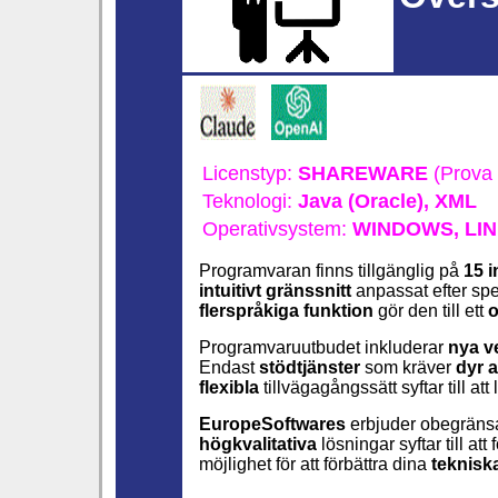
Licenstyp:
SHAREWARE
(Prova 
Teknologi:
Java (Oracle),
XML
Operativsystem:
WINDOWS,
LIN
Programvaran finns tillgänglig på
15 i
intuitivt gränssnitt
anpassat efter sp
flerspråkiga funktion
gör den till ett
o
Programvaruutbudet inkluderar
nya v
Endast
stödtjänster
som kräver
dyr a
flexibla
tillvägagångssätt syftar till att
EuropeSoftwares
erbjuder obegrän
högkvalitativa
lösningar syftar till a
möjlighet för att förbättra dina
teknisk