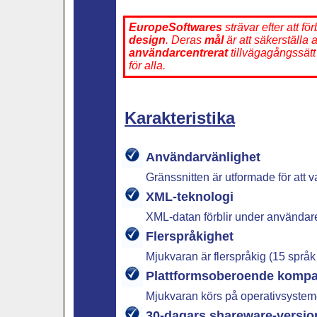
EuropeSoftwares
strävar efter att fö
design
. Deras
mål
är att säkerställa 
användarcentrerat
tillvägagångssätt 
för alla.
Karakteristika
Användarvänlighet
Gränssnitten är utformade för att va
XML-teknologi
XML-datan förblir under användare
Flerspråkighet
Mjukvaran är flerspråkig (15 språk 
Plattformsoberoende kompati
Mjukvaran körs på operativsyste
30-dagars shareware-versio