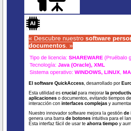
« Descubre nuestro
software perso
documentos
. »
Tipo de licencia:
SHAREWARE
(Pruébalo g
Tecnología:
Java (Oracle),
XML
Sistema operativo:
WINDOWS,
LINUX
,
MA
El software QuickAccess
, desarrollado por
Eur
Esta utilidad es
crucial
para mejorar
la producti
aplicaciones
o documentos, evitando tiempos de
interacción con
interfaces complejas
y aument
Nuestro innovador software mejora la gestión
de
genera una barra
de botones
intuitiva para el l
Esta interfaz fácil de usar te
ahorra tiempo
y aum