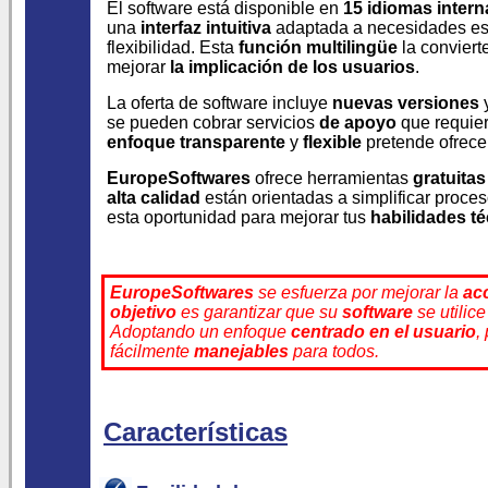
El software está disponible en
15 idiomas intern
una
interfaz intuitiva
adaptada a necesidades es
flexibilidad. Esta
función multilingüe
la conviert
mejorar
la implicación de los usuarios
.
La oferta de software incluye
nuevas versiones
se pueden cobrar servicios
de apoyo
que requie
enfoque transparente
y
flexible
pretende ofrec
EuropeSoftwares
ofrece herramientas
gratuitas
alta calidad
están orientadas a simplificar proc
esta oportunidad para mejorar tus
habilidades t
EuropeSoftwares
se esfuerza por mejorar la
ac
objetivo
es garantizar que su
software
se utilic
Adoptando un enfoque
centrado en el usuario
,
fácilmente
manejables
para todos.
Características