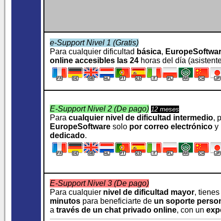
e-Support Nivel 1 (Gratis)
Para cualquier dificultad
básica
,
EuropeSoftwa
online accesibles las 24
horas del día (asistentes
E-Support Nivel 2 (De pago)
12 meses
Para
cualquier nivel de dificultad intermedio
, 
EuropeSoftware
solo
por correo electrónico
y 
dedicado
.
E-Support Nivel 3 (De pago)
Para cualquier
nivel de dificultad mayor
, tiene
minutos
para beneficiarte de
un soporte perso
a
través de un chat privado online
, con un
exp