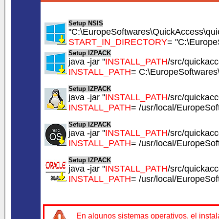
Setup NSIS
"C:\EuropeSoftwares\QuickAccess\quic
START_IN_DIRECTORY
= "C:\Europe
Setup IZPACK
java -jar "
INSTALL_PATH
/src/quickacc
INSTALL_PATH
= C:\EuropeSoftwares
Setup IZPACK
java -jar "
INSTALL_PATH
/src/quickacc
INSTALL_PATH
= /usr/local/EuropeSo
Setup IZPACK
java -jar "
INSTALL_PATH
/src/quickacc
INSTALL_PATH
= /usr/local/EuropeSo
Setup IZPACK
java -jar "
INSTALL_PATH
/src/quickacc
INSTALL_PATH
= /usr/local/EuropeSo
En algunos sistemas operativos, el insta