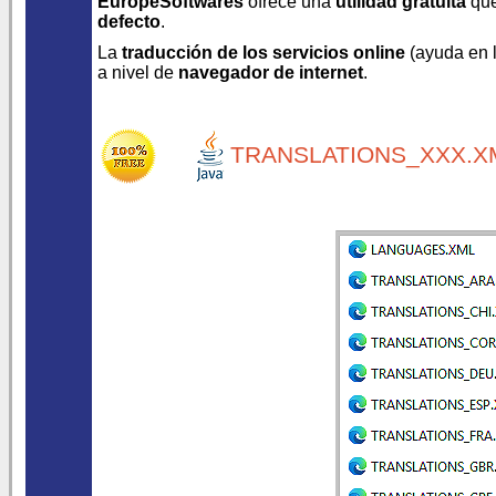
EuropeSoftwares
ofrece una
utilidad gratuita
que
defecto
.
La
traducción de los servicios online
(ayuda en lí
a nivel de
navegador de internet
.
TRANSLATIONS_XXX.XM