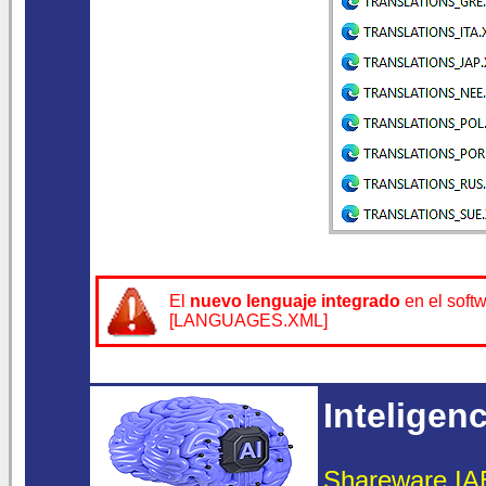
El
nuevo lenguaje integrado
en el soft
[LANGUAGES.XML]
Inteligenci
Shareware IAE