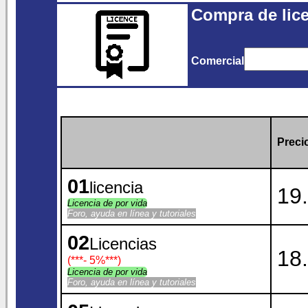
Compra de lice
Comercial
Precio
01
licencia
19.
Licencia de por vida
Foro, ayuda en línea y tutoriales
02
Licencias
18.
(***
- 5%
***)
Licencia de por vida
Foro, ayuda en línea y tutoriales