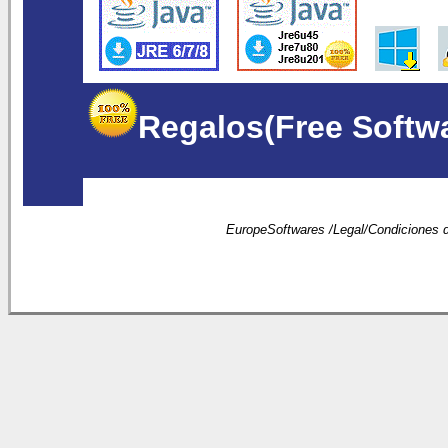
Regalos(Free Softw
EuropeSoftwares /
Legal
/
Condiciones 