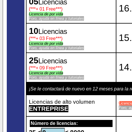
05
Licencias
16.
(***
+ 01 Free
***)
Licencia de por vida
Foro, ayuda en línea y tutoriales
10
Licencias
15.
(***
+ 03 Free
***)
Licencia de por vida
Foro, ayuda en línea y tutoriales
25
Licencias
14.
(***
+ 09 Free
***)
Licencia de por vida
Foro, ayuda en línea y tutoriales
¡Se le contactará de nuevo en 12 meses para la
Licencias de alto volumen
Licenc
ENTREPRISE
Foro, a
Número de licencias: