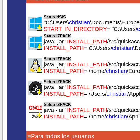
Setup NSIS
"C:\Users\
christian
\Documents\EuropeS
START_IN_DIRECTORY
= "C:\Users\
c
Setup IZPACK
java -jar "
INSTALL_PATH
/src/quickacc
INSTALL_PATH
= C:\Users\
christian
\D
Setup IZPACK
java -jar "
INSTALL_PATH
/src/quickacc
INSTALL_PATH
= /home/
christian
/Eur
Setup IZPACK
java -jar "
INSTALL_PATH
/src/quickacc
INSTALL_PATH
= /Users/
christian
/App
Setup IZPACK
java -jar "
INSTALL_PATH
/src/quickacc
INSTALL_PATH
= /home/
christian
/App
≡Para todos los usuarios