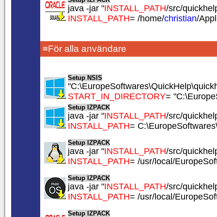
java -jar "
INSTALL_PATH
/src/quickhelp
INSTALL_PATH
= /home/
christian
/App
≡För alla användare
Setup NSIS
"C:\EuropeSoftwares\QuickHelp\quickh
START_IN_DIRECTORY
= "C:\Europe
Setup IZPACK
java -jar "
INSTALL_PATH
/src/quickhelp
INSTALL_PATH
= C:\EuropeSoftwares
Setup IZPACK
java -jar "
INSTALL_PATH
/src/quickhelp
INSTALL_PATH
= /usr/local/EuropeSo
Setup IZPACK
java -jar "
INSTALL_PATH
/src/quickhelp
INSTALL_PATH
= /usr/local/EuropeSo
Setup IZPACK