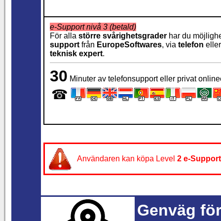
e-Support nivå 3 (betald)
För alla
större svårighetsgrader
har du möjlighe
support
från
EuropeSoftwares
, via
telefon
elle
teknisk expert
.
30
Minuter av telefonsupport eller privat onlin
☎
Användaren kan köpa Level
2
e-Support
Genväg för