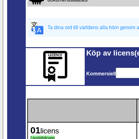
Ta dina ord till världens alla hörn genom a
Köp av licens(
Kommersiell
01
licens
Livstidslicens