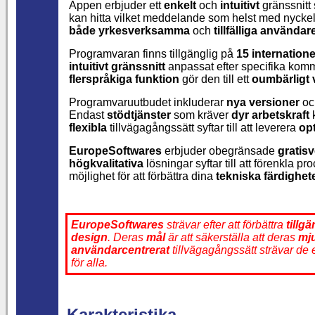
Appen erbjuder ett
enkelt
och
intuitivt
gränssnitt
kan hitta vilket meddelande som helst med nyckel
både yrkesverksamma
och
tillfälliga användar
Programvaran finns tillgänglig på
15 internatione
intuitivt gränssnitt
anpassat efter specifika kom
flerspråkiga funktion
gör den till ett
oumbärligt 
Programvaruutbudet inkluderar
nya versioner
o
Endast
stödtjänster
som kräver
dyr arbetskraft
k
flexibla
tillvägagångssätt syftar till att leverera
op
EuropeSoftwares
erbjuder obegränsade
gratis
högkvalitativa
lösningar syftar till att förenkla
möjlighet för att förbättra dina
tekniska färdighet
EuropeSoftwares
strävar efter att förbättra
tillg
design
. Deras
mål
är att säkerställa att deras
mj
användarcentrerat
tillvägagångssätt strävar de e
för alla.
Karakteristika