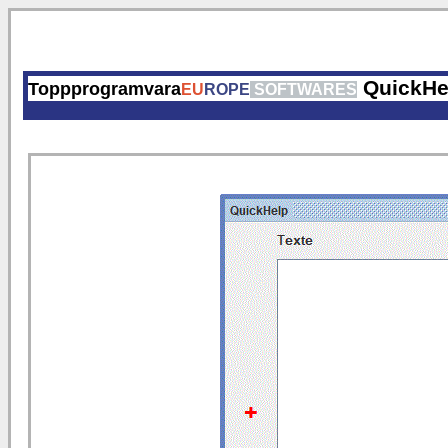
QuickHe
Toppprogramvara
EU
ROPE
SOFTWARES