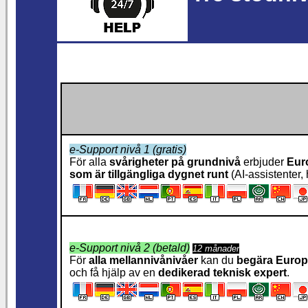
e-Support nivå 1 (gratis)
För alla
svårigheter på grundnivå
erbjuder
Eur
som är tillgängliga dygnet runt
(AI-assistenter, 
e-Support nivå 2 (betald)
12 månader
För
alla mellannivånivåer
kan du
begära Europ
och få hjälp av en
dedikerad teknisk expert
.