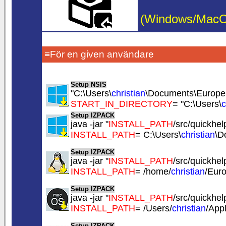
(Windows/MacOS/
≡För en given användare
Setup NSIS
"C:\Users\
christian
\Documents\EuropeS
START_IN_DIRECTORY
= "C:\Users\
c
Setup IZPACK
java -jar "
INSTALL_PATH
/src/quickhelp
INSTALL_PATH
= C:\Users\
christian
\D
Setup IZPACK
java -jar "
INSTALL_PATH
/src/quickhelp
INSTALL_PATH
= /home/
christian
/Eur
Setup IZPACK
java -jar "
INSTALL_PATH
/src/quickhelp
INSTALL_PATH
= /Users/
christian
/App
Setup IZPACK