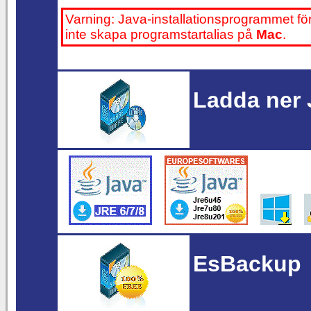
Varning: Java-installationsprogrammet för
inte skapa programstartalias på
Mac
.
Ladda ner 
EsBackup