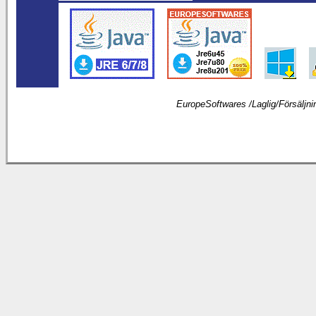
EuropeSoftwares /
Laglig
/
Försäljni