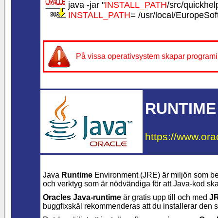
java -jar "
INSTALL_PATH
/src/quickhelp
INSTALL_PATH
= /usr/local/EuropeSo
På vissa operativsystem skapar programin
RUNTIME
https://www.ora
Java
Runtime
Environment (JRE) är miljön som beh
och verktyg som är nödvändiga för att Java-kod sk
Oracles Java-runtime
är gratis upp till och med
JR
buggfixskäl rekommenderas att du installerar den