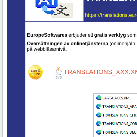
https://translations.eu
EuropeSoftwares
erbjuder ett
gratis verktyg
som t
Översättningen av onlinetjänsterna
(onlinehjälp,
på webbläsarnivå
.
TRANSLATIONS_XXX.XM