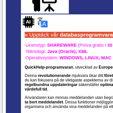
« Upptäck vår
databasprogramvara
Licenstyp:
SHAREWARE
(Prova gratis i
30
Teknologi:
Java (Oracle),
XML
Operativsystem:
WINDOWS,
LINUX,
MAC 
QuickHelp-programvaran
, utvecklad av
Europe
Denna
revolutionerande
mjukvara ökar ditt
före
du kan fokusera på de viktigaste aspekterna av di
regelbundna uppdateringar
säkerställer
optima
värdefull tid
.
Användaren kan minnas meddelanden utan begrän
ta bort meddelandet
. Dessa funktioner möjliggör
organisera och använda sina meddelanden på ett en