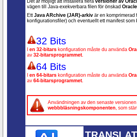
Det är möjligt att installera flera
versioner av Orac
vägen till
Java-exekverbara filen för önskad
Oracle
Ett
Java ARchive (JAR)-arkiv
är en komprimerad fi
konfigurationsfiler) och eventuellt ett manifest som
32 Bits
I
en 32-bitars
konfiguration måste du använda
Ora
av
32-bitarsprogrammet
.
64 Bits
I
en 64-bitars
konfiguration måste du använda
Ora
av
64-bitarsprogrammet
.
Användningen av den senaste versionen
webbbläsningskomponenten
, som stä
TRANSLAT