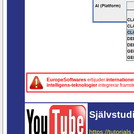
EuropeSoftwares
erbjuder
internatione
intelligens-teknologier
integrerar framst
Självstud
https://tutorial