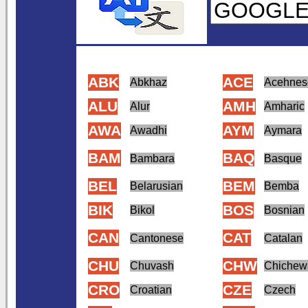
ABK
ACE
Abkhaz
Acehnes
ALU
AMH
Alur
Amharic
AWA
AYM
Awadhi
Aymara
BAM
BAQ
Bambara
Basque
BEL
BEM
Belarusian
Bemba
BIK
BOS
Bikol
Bosnian
CAN
CAT
Cantonese
Catalan
CHU
CHW
Chuvash
Chichew
CRO
CZE
Croatian
Czech