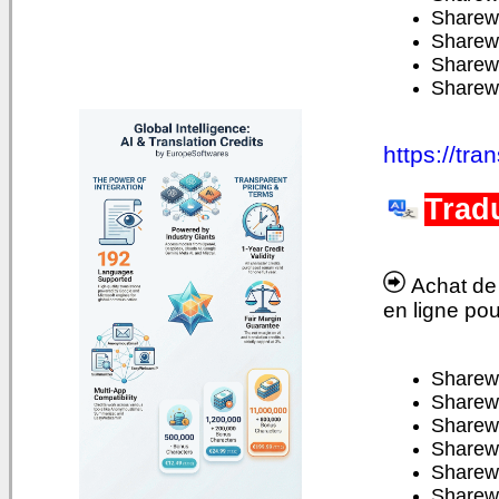
Sharew
Sharewa
Sharew
Sharew
https://tra
Trad
Achat de c
en ligne pou
Sharew
Sharew
Sharew
Sharew
Sharew
Sharew