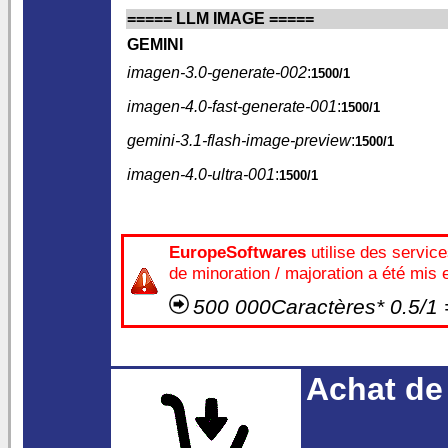
===== LLM IMAGE =====
GEMINI
imagen-3.0-generate-002
:
1500/1
imagen-4.0-fast-generate-001
:
1500/1
gemini-3.1-flash-image-preview
:
1500/1
imagen-4.0-ultra-001
:
1500/1
EuropeSoftwares
utilise des service
de minoration / majoration a été mis e
500 000Caractères* 0.5/1
Achat de 