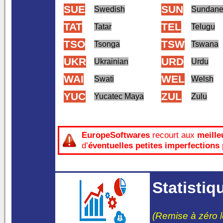
SUE
SUN
Swedish
Sundane
TAT
TEL
Tatar
Telugu
TSO
TSW
Tsonga
Tswana
UKR
URD
Ukrainian
Urdu
WAI
WEL
Swati
Welsh
YUC
ZUL
Yucatec Maya
Zulu
EuropeSoftwares
recourt aux
meille
d’
éventuelles petites imperfections
Statistiq
(Remise à zéro 