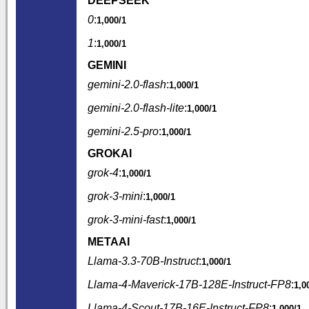
DEEPSEEK
0
:
1,000/1
1
:
1,000/1
GEMINI
gemini-2.0-flash
:
1,000/1
gemini-2.0-flash-lite
:
1,000/1
gemini-2.5-pro
:
1,000/1
GROKAI
grok-4
:
1,000/1
grok-3-mini
:
1,000/1
grok-3-mini-fast
:
1,000/1
METAAI
Llama-3.3-70B-Instruct
:
1,000/1
Llama-4-Maverick-17B-128E-Instruct-FP8
:
1,0
Llama-4-Scout-17B-16E-Instruct-FP8
:
1,000/1