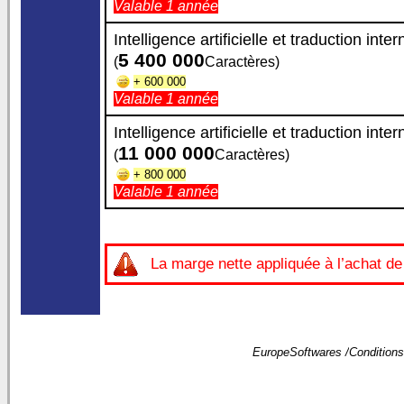
Valable 1 année
Intelligence artificielle et traduction inte
5 400 000
(
Caractères)
+ 600 000
Valable 1 année
Intelligence artificielle et traduction inte
11 000 000
(
Caractères)
+ 800 000
Valable 1 année
La marge nette appliquée à l’achat de c
EuropeSoftwares /
Conditions