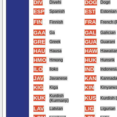
DIV
DOG
Divehi
Dogri
ESP
EST
Spanish
Estonian
FIN
FRA
Finnish
French (
GAA
GAL
Ga
Galician
GRE
GUA
Greek
Guarani
HAU
HAW
Hausa
Hawaiia
HMO
HUK
Hmong
Hunsrik
ILO
IND
Iloko
Indonesi
JAV
KAN
Javanese
Kannad
KIG
KIN
Kiga
Kinyarw
Kurdish
KUK
KUS
Kurdish 
(Kurmanji)
LAV
LIG
Latvian
Ligurian