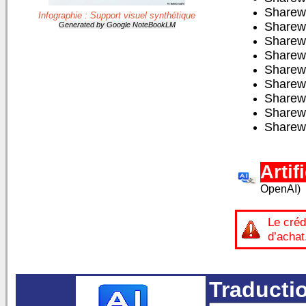
Sharew
Infographie : Support visuel synthétique
Sharew
Generated by Google NoteBookLM
Sharew
Sharew
Sharew
Sharew
Sharew
Sharew
Sharew
Artif
OpenAI)
Le créd
d’achat
Traductio