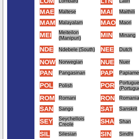
LOM
LTN
Lombard
Latin
MAE
MAI
Maltese
Maithili
MAM
MAO
Malayalam
Maori
Meiteilon
MEI
MIN
Minang
(Manipuri)
NDE
NEE
Ndebele (South)
Dutch
NOW
NUE
Norwegian
Nuer
PAN
PAP
Pangasinan
Papiame
Portugu
POL
POR
Polish
(Portugu
ROM
RON
Romani
Romani
SAN
SAT
Sango
Sanskrit
Seychellois
SEY
SHA
Shan
Creole
SIL
SIN
Silesian
Sindhi