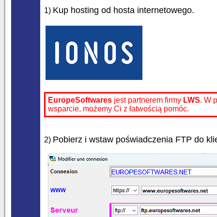
Kup hosting od hosta internetowego.
1)
EuropeSoftwares
jest partnerem firmy
LWS
. W 
wsparcie, możemy Ci z łatwością pomóc.
Pobierz i wstaw poświadczenia FTP do klie
2)