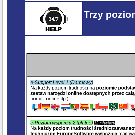
Trzy pozio
e-Support Level 1 (Darmowy)
Na każdy poziom trudności na
poziomie podst
zestaw
narzędzi online dostępnych przez całą
pomoc online itp.).
e-Poziom wsparcia 2 (płatne)
12 miesięcy
Na
każdy poziom trudności średniozaawans
techniczne
EuropeSoftware
wyłącznie
mailowo