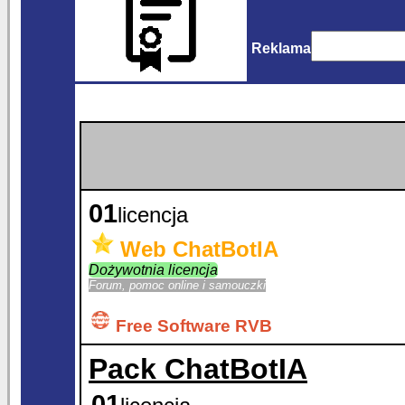
Reklama
01
licencja
Web ChatBotIA
Dożywotnia licencja
Forum, pomoc online i samouczki
Free Software RVB
Pack ChatBotIA
01