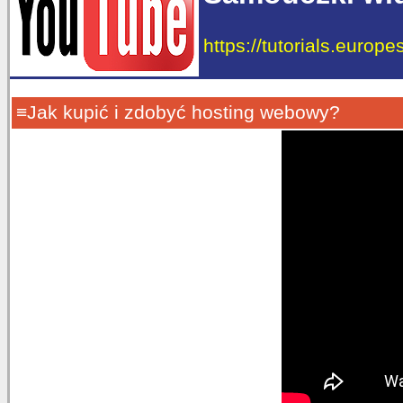
https://tutorials.europe
≡Jak kupić i zdobyć hosting webowy?