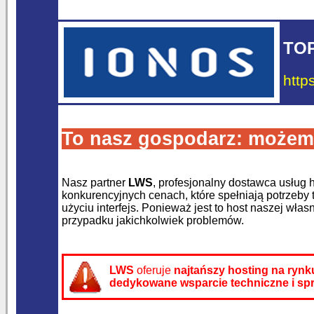
TO
http
To nasz gospodarz: możem
Nasz partner
LWS
, profesjonalny dostawca usług 
konkurencyjnych cenach, które spełniają potrzeby
użyciu interfejs. Ponieważ jest to host naszej wła
przypadku jakichkolwiek problemów.
LWS
oferuje
najtańszy hosting na rynk
dedykowane wsparcie techniczne i s