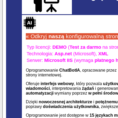
« Odkryj
naszą
konfigurowalną stro
Typ licencji:
DEMO
(
Test za darmo
na stron
Technologia:
Asp.net
(Microsoft),
XML
Serwer:
Microsoft IIS
(wymaga
płatnego 
Oprogramowanie
ChatBotIA
, opracowane przez
strony internetowej.
Oferuje
interfejs webowy
, który pozwala
użytko
wiadomości
, interpretowania
żądań
i generowa
automatyzacji
wymiany poprzez
w pełni środow
Dzięki
nowoczesnej architekturze
i
potężnemu 
poprawy
doświadczenia użytkownika
, zwiększ
Oprogramowanie jest dostępne w
15 językach 