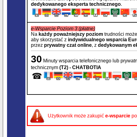
dedykowanego eksperta technicznego
.
e-Wsparcie Poziom 3 (płatne)
Na
każdy poważniejszy poziom
trudności moż
aby skorzystać z
indywidualnego wsparcia
Eur
przez
prywatny czat online
, z
dedykowanym ek
30
Minuty wsparcia telefonicznego lub prywat
technicznym
(T2) - CHATBOTIA
☎
Użytkownik może zakupić
e-wsparcie
po