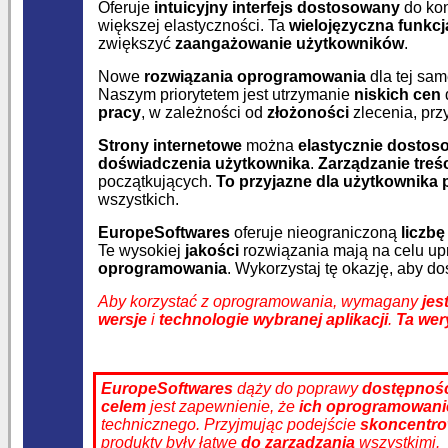
Oferuje
intuicyjny interfejs dostosowany
do kon
większej elastyczności. Ta
wielojęzyczna funkcj
zwiększyć
zaangażowanie użytkowników
.
Nowe
rozwiązania oprogramowania
dla tej sam
Naszym priorytetem jest utrzymanie
niskich cen
pracy
, w zależności od
złożoności
zlecenia, pr
Strony internetowe
można
elastycznie dosto
doświadczenia użytkownika
.
Zarządzanie treś
początkujących.
To przyjazne dla użytkownika 
wszystkich.
EuropeSoftwares
oferuje nieograniczoną
liczb
Te wysokiej
jakości
rozwiązania mają na celu up
oprogramowania
. Wykorzystaj tę okazję, aby d
Aby korzystać z oprogramowania, wymagany
jes
wersje
i
technologie
wybranej aplikacji
.
Ta wer
EuropeSoftwares
dąży do poprawy
dostępnoś
celem
jest zapewnienie, że
ich oprogramowani
technicznego. Przyjmując podejście
skoncentro
produkty były łatwe
do zarządzania
wszystkimi.