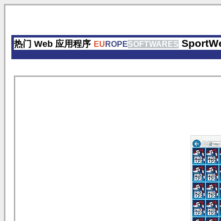
SportWe
热门 Web 应用程序
EU
ROPE
SOFTWARES