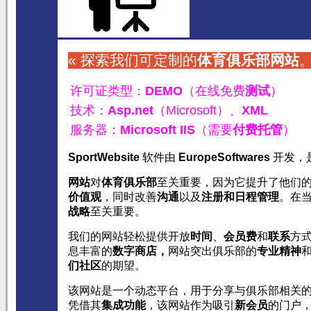
« 探索我们可定制的
体育俱乐部
网站
。
许可证类型：
DEMO
（在线免费
测试
）
技术：
Asp.net
（Microsoft）、
XML
服务器：
Microsoft IIS
（需要
付费托管
）
SportWebsite
软件由
EuropeSoftwares
开发，
网站
对
体育俱乐部
至关重要，因为它提升了他们
价值观
，同时改善
沟通
以及
注册和日程管理
。在
战略
至关重要。
我们的网站轻松提供开放
时间
、
会员费
和
联系
方
息丰富的
数字商店，
网站突出俱乐部的
专业精神
们社区
的期望。
该网站是一个动态平台，用于分享与俱乐部相关
凭借其
集成功能
，该网站作为吸引
新会员
的门户