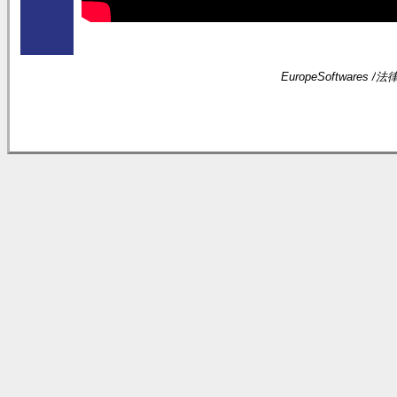
EuropeSoftwares /
法