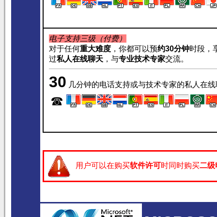
电子支持三级（付费）
对于任何
重大难度
，你都可以预
约
30分钟
时段，
过
私人在线聊天
，与
专业技术专家
交流。
30
几分钟的电话支持或与技术专家的私人在
☎
用户可以在购买
软件许可
时同时购买
二级