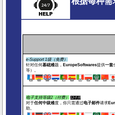
根据每种需
e-Support 1级（免费）
针对任何
基础难
题，
EuropeSoftwares
提供
一套
等）。
电子支持等级2（付费）
12个月
对于
任何中级难
度，你只需通过
电子邮件
请求
Eur
助。