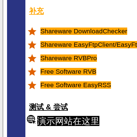
补充
Shareware DownloadChecker
Shareware EasyFtpClient/EasyFt
Shareware RVBPro
Free Software RVB
Free Software EasyRSS
测试 & 尝试
演示网站在这里