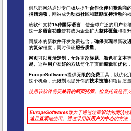
俱乐部网站通过专门板块提升
合作伙伴
和
赞助商
捐赠选项
，网站成为
动员社区
和
鼓励支持活动
的
该软件支持
15种国际语言
，使全球广泛的用户都
这一
多语言功能
使其成为企业扩大
整体覆盖
和提
同版本的新
软件
开发免费包含
，确保实现
最新
改
的
复杂
程度，同时保证
服务质量
。
网页
可以
灵活定制
，允许更改
标题
、
颜色
和
文本
易。
这种
用户友好的方法
简化了页面
编辑
和
优化
EuropeSoftwares
提供无限
的免费
工具，以优化
这个机会，无
限制
地提升你的
技术技能
和项目质
使用该软件需要
兼容的网页托管
。检查托管是否
EuropeSoftwares
致力于通过注重
设计
的
简洁
性
速
且
直观
地使用。
通过采用
以用户为中心
的方法