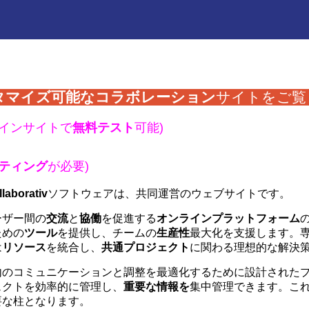
タマイズ可能な
コラボレーション
サイトをご覧
ラインサイトで
無料テスト
可能)
ティング
が必要)
laborativ
ソフトウェアは、共同運営のウェブサイトです。
ーザー間の
交流
と
協働
を促進する
オンラインプラットフォーム
ための
ツール
を提供し、チームの
生産性
最大化を支援します。
は
リソース
を統合し、
共通プロジェクト
に関わる理想的な解決
内のコミュニケーションと調整を最適化するために設計された
ェクトを効率的に管理し、
重要な情報を
集中管理できます。こ
要な柱となります。