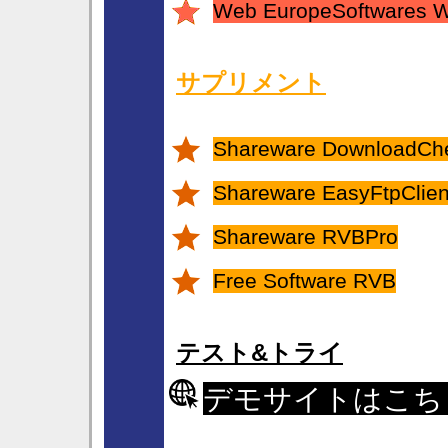
Web EuropeSoftwares 
サプリメント
Shareware DownloadCh
Shareware EasyFtpClient
Shareware RVBPro
Free Software RVB
テスト&トライ
デモサイトはこち