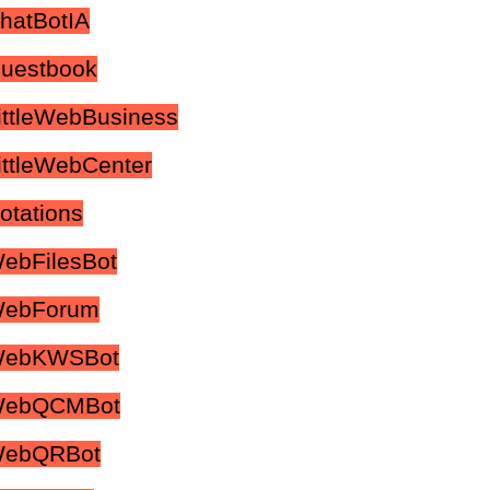
hatBotIA
uestbook
ittleWebBusiness
ittleWebCenter
otations
ebFilesBot
WebForum
 WebKWSBot
 WebQCMBot
WebQRBot