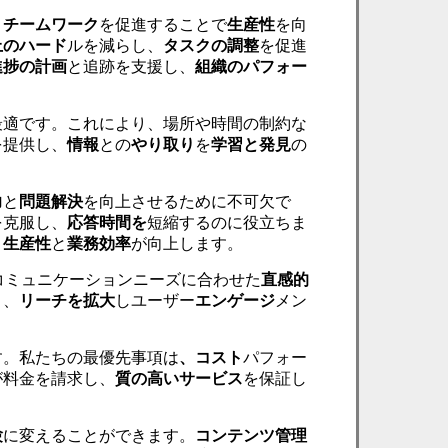
ト
チームワーク
を促進することで
生産性
を向
上のハード
ルを減らし、
タスクの調整
を促進
進捗
の計画
と追跡を支援し、
組織のパフォー
最適です。これにより、場所や時間の制約な
を提供し、
情報
との
やり取り
を
学習と
発見
の
力
と
問題解決
を向上させるために不可欠で
を克服し、
応答時間を
短縮するのに役立ちま
、
生産性
と
業務効率
が向上します。
コミュニケーションニーズに合わせた
直感的
り、
リーチを拡大
しユーザー
エンゲージ
メン
す。私たちの最優先事項は
、コスト
パフォー
が料金を請求し、
質の高いサービス
を保証し
験
に変えることができます。
コンテンツ管理