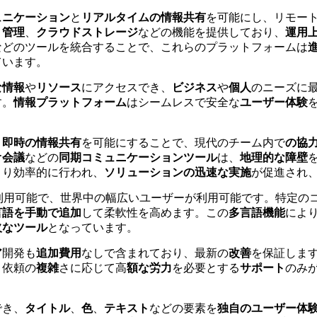
ュニケーション
と
リアルタイムの情報共有
を可能にし、リモー
ト管理
、
クラウドストレージ
などの機能を提供しており、
運用
などのツールを統合することで、これらのプラットフォームは
ています。
な情報
や
リソース
にアクセスでき、
ビジネス
や
個人
のニーズに
す。
情報プラットフォーム
はシームレスで安全な
ユーザー体験
、
即時の情報共有
を可能にすることで、現代のチーム内で
の協
オ会議
などの
同期コミュニケーションツール
は、
地理的な障壁
より効率的に行われ、
ソリューションの迅速な実施
が促進され
利用可能で、世界中の幅広いユーザーが利用可能です。特定の
言語を手動で追加
して柔軟性を高めます。この
多言語機能
によ
欠なツール
となっています。
ア
開発も
追加費用
なしで含まれており、最新の
改善
を保証しま
。
依頼の
複雑
さに応じて高
額な労力
を必要とする
サポート
のみ
でき、
タイトル
、
色
、
テキスト
などの要素を
独自のユーザー体