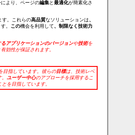
チ
により、ページの
編集
と
最適化
が簡素化さ
ます。これらの
高品質
なソリューションは
、
ます。
この
機会を利用して
、制限なく技術力
するアプリケーションの
バージョン
や
技術
を
と有効性が保証されます。
を目指しています。彼らの
目標
は、技術レベ
す。
ユーザー中心
のアプローチを採用するこ
ことを目指しています。