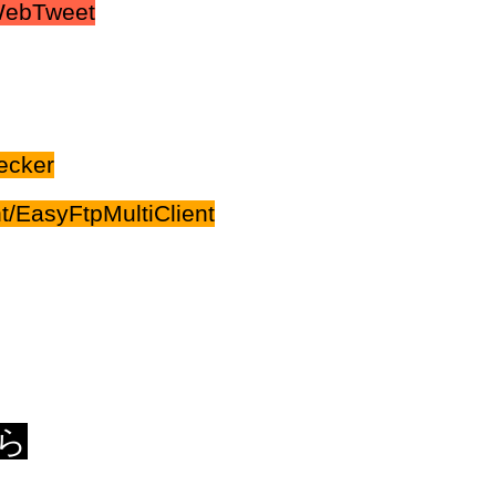
WebTweet
ecker
/EasyFtpMultiClient
ら