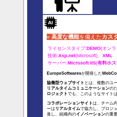
«
高度な
機能
を備えた
カス
ライセンスタイプ:
DEMO
(オン
技術:
Asp.net
(Microsoft)、
XML
サーバー:
Microsoft IIS
(
有料ホス
EuropeSoftwares
が開発した
WebCol
協働型ウェブサイト
とは、複数のユ
リアルタイムコミュニケーション
の
ロジェクト
でも、このようなサイト
コラボレーションサイト
は、チーム
ーは
リアルタイム
で協力し、プロジ
進し、組織内の
イノベーション
の重