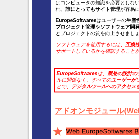
はコンピュータの知識を必要としな
れ、
誰にとってもサイト管理
が容易
EuropeSoftwares
はユーザーの
生産
プロジェクト管理
や
ソフトウェア開
とプロジェクトの質を向上させまし
ソフトウェアを使用するには
、互換
サポートしているかを確認すること
EuropeSoftwares
は、
製品の
設計の
ルに関係なく、
すべての
ユーザーが
とで、
デジタルツール
へのアクセス
アドオンモジュール(Web
Web EuropeSoftwares B