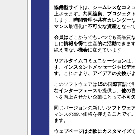
協働型サイト
は
、シームレスなコミ
上させます。共同
編集
、
プロジェク
します。
時間管理
や
共有カレンダー
マンス
最適化に
不可欠な資産
となっ
会員は
どこからでもいつでも高品質
しに
情報を得
て生産
的に活動
できま
絶え間ない
機会
に変えています。
リアルタイムコミュニケーション
は
す。
インスタントメッセージ
や
ビデ
す。これにより
、アイデアの交換
が
このソフトウェアは
15の国際言語
で
なインターフェース
を提供し、
他の
トを向上させたい企業にとって
不可
同じバージョンの新しい
ソフトウェ
マンスの高い価格を抑える
ことです
ます。
ウェブページ
は柔軟にカスタマイズ