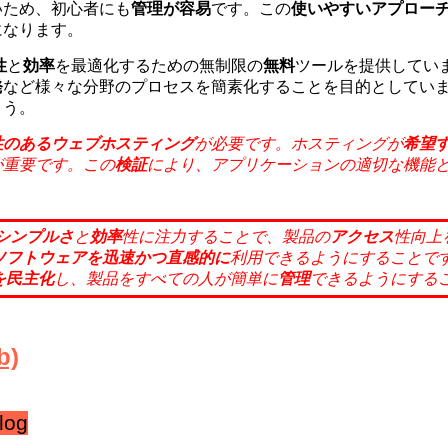
いため、初心者にも
管理が容易
です。この
使いやすいアプロー
になります。
性
と
効率
を最適化するための無制限の
無料
ツールを提供してい
発
など様々な分野のプロセスを簡素化することを目的としてい
ょう。
性のあるウェブホスティング
が必要です。ホスティングが
希望
が重要です。この
検証
により、アプリケーションの適切な機能
シンプルさ
と
効率
性に注
力することで、製品の
アクセス
性向上
ソフトウェアを迅速かつ
直感的に
利用できるようにすることで
を
民主化
し、製品をすべての人が簡単に
管理
できるようにする
)
log