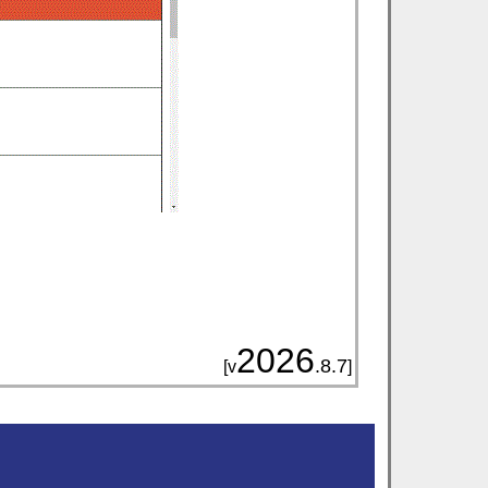
2026
.8.7
[v
]