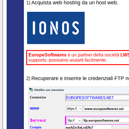
Acquista web hosting da un host web.
1)
EuropeSoftwares
è un partner della società
LW
supporto, possiamo aiutarti facilmente.
Recuperare e inserire le credenziali FTP nel
2)