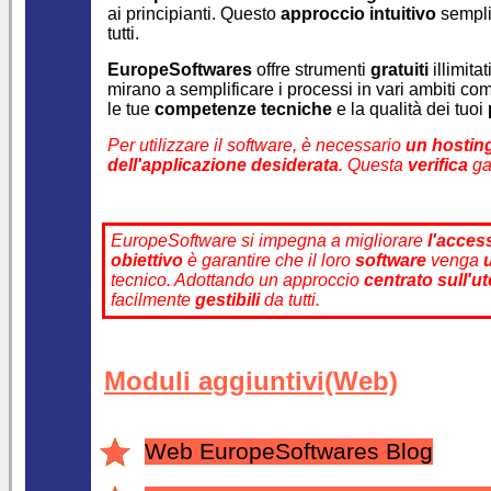
ai principianti. Questo
approccio intuitivo
sempli
tutti.
EuropeSoftwares
offre strumenti
gratuiti
illimita
mirano a semplificare i processi in vari ambiti c
le tue
competenze tecniche
e la qualità dei tuoi
Per utilizzare il software, è necessario
un hostin
dell'applicazione desiderata
. Questa
verifica
gar
EuropeSoftware si impegna a migliorare
l'access
obiettivo
è garantire che il loro
software
venga
tecnico. Adottando un approccio
centrato sull'u
facilmente
gestibili
da tutti.
Moduli aggiuntivi(Web)
Web EuropeSoftwares Blog