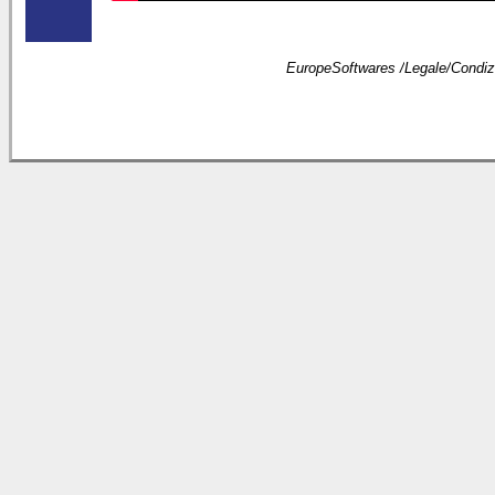
EuropeSoftwares /
Legale
/
Condizi