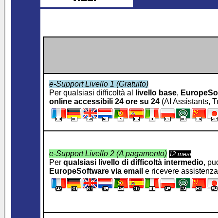
e-Support Livello 1 (Gratuito)
Per qualsiasi difficoltà al
livello base
,
EuropeSo
online accessibili 24 ore su 24
(AI Assistants, T
e-Support Livello 2 (A pagamento)
12 mesi
Per
qualsiasi livello di difficoltà intermedio
, pu
EuropeSoftware
via email
e ricevere assistenz