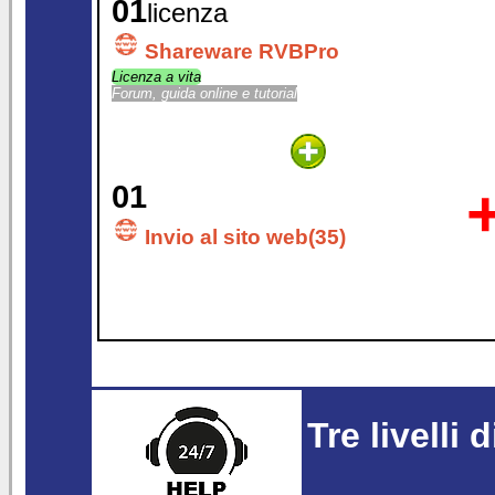
01
licenza
Shareware RVBPro
Licenza a vita
Forum, guida online e tutorial
01
Invio al sito web(35)
Tre livelli