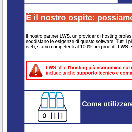
È il nostro ospite: possiamo
Il nostro partner
LWS
, un provider di hosting profes
soddisfano le esigenze di questo software. Tutti i p
web, siamo competenti al 100% nei prodotti
LWS
e
LWS
offre
l'hosting più economico sul
include anche
supporto tecnico e comm
Come utilizzare