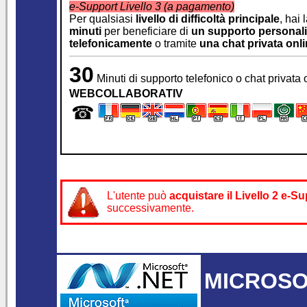
e-Support Livello 3 (a pagamento)
Per qualsiasi
livello di difficoltà principale
, hai 
minuti
per beneficiare di
un supporto personali
telefonicamente
o tramite
una chat privata onl
30
Minuti di supporto telefonico o chat privata
WEBCOLLABORATIV
☎
L'utente può
acquistare il
Livello 2 e-
successivamente.
MICROSOF