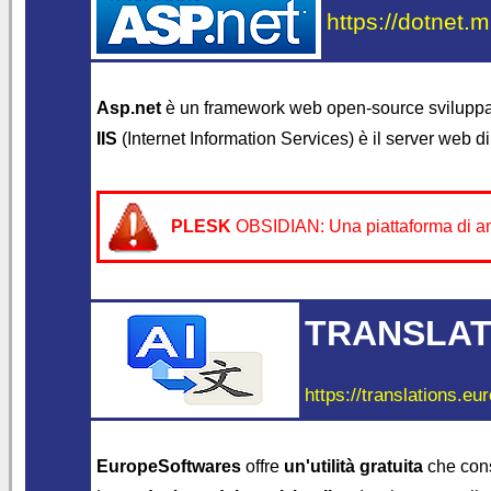
https://dotnet.m
Asp.net
è un framework web open-source svilupp
IIS
(Internet Information Services) è il server web d
PLESK
OBSIDIAN: Una piattaforma di ammi
TRANSLAT
https://translations.eu
EuropeSoftwares
offre
un'utilità gratuita
che con