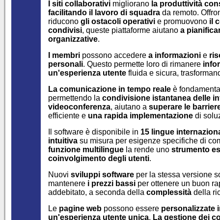
I siti collaborativi
migliorano
la produttività
con
facilitando il
lavoro di squadra
da remoto. Offro
riducono
gli ostacoli operativi
e promuovono
il 
condivisi
, queste piattaforme aiutano
a pianifica
organizzative
.
I membri
possono accedere
a informazioni
e
ri
personali
. Questo permette loro di rimanere
info
un'esperienza utente
fluida e sicura, trasforma
La comunicazione in tempo reale
è fondamental
permettendo la
condivisione istantanea delle i
videoconferenza
, aiutano a
superare le barrier
efficiente e
una rapida implementazione
di solu
Il software è disponibile in
15 lingue internaziona
intuitiva
su misura per esigenze specifiche di c
funzione multilingue
la rende uno
strumento es
coinvolgimento degli utenti
.
Nuovi
sviluppi software
per la stessa versione 
mantenere
i prezzi bassi
per ottenere un buon r
addebitato, a seconda della
complessità
della r
Le
pagine web
possono essere
personalizzate i
un'esperienza utente unica
.
La gestione dei c