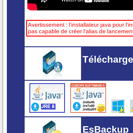
Avertissement : l'installateur java pour l'in
pas capable de créer l'alias de lancem
Téléchargem
EsBackup