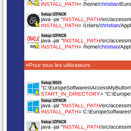
INSTALL_PATH
= /home/
christian
/Eur
Setup IZPACK
java -jar "
INSTALL_PATH
/src/accessmy
INSTALL_PATH
= /Users/
christian
/App
Setup IZPACK
java -jar "
INSTALL_PATH
/src/accessmy
INSTALL_PATH
= /home/
christian
/App
≡Pour tous les utilisateurs
Setup NSIS
"C:\EuropeSoftwares\AccessMyButton\
START_IN_DIRECTORY
= "C:\Europ
Setup IZPACK
java -jar "
INSTALL_PATH
/src/accessmy
INSTALL_PATH
= C:\EuropeSoftware
Setup IZPACK
java -jar "
INSTALL_PATH
/src/accessmy