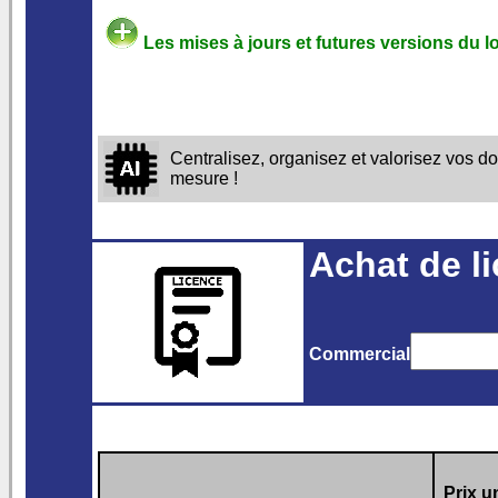
Les mises à jours et futures versions du lo
Centralisez, organisez et valorisez vos
mesure !
Achat de l
Commercial
Prix un