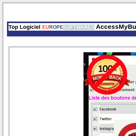
AccessMyBu
Top Logiciel
EU
ROPE
SOFTWARES