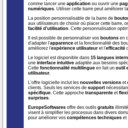
comme lancer une
application
ou ouvrir une
pag
numériques
. Utiliser cette barre peut améliorer l
La position personnalisable de la barre de
bouto
aux utilisateurs de choisir où placer cette barre, 
facilité d'utilisation
. Cette personnalisation optim
Il est possible de personnaliser vos
boutons
en c
d'adapter l'
apparence
et la fonctionnalité des b
améliorez l'
expérience utilisateur
et l'
efficacité
d
Le logiciel est disponible dans
15 langues intern
une
interface intuitive
adaptée aux besoins spéci
Cette
fonctionnalité multilingue
en fait un
outil 
utilisateur
.
L'offre logicielle inclut les
nouvelles versions
et
clients. Seuls les services de
support
nécessitan
spécifique
. Cette approche
transparente
et
flex
surprises
.
EuropeSoftwares
offre des outils
gratuits
illimit
visent à simplifier les processus dans divers d
pour améliorer vos
compétences techniques
et 