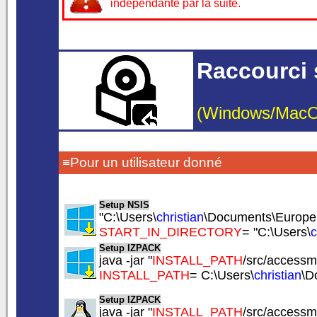
indépendante par la suite.
Raccourci 
(Windows/MacOS/
≡Pour un utilisateur donné
Setup NSIS
"C:\Users\
christian
\Documents\Europe
START_IN_DIRECTORY
= "C:\Users\
c
Setup IZPACK
java -jar "
INSTALL_PATH
/src/accessmy
INSTALL_PATH
= C:\Users\
christian
\D
Setup IZPACK
java -jar "
INSTALL_PATH
/src/accessmy