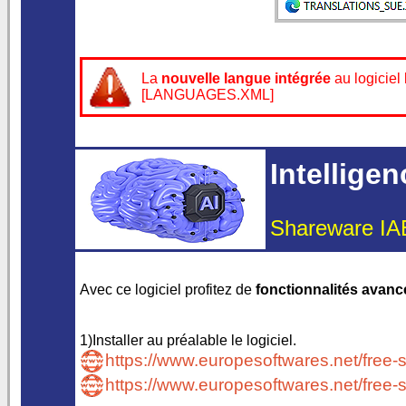
La
nouvelle langue intégrée
au logiciel
[LANGUAGES.XML]
Intelligen
Shareware IAE
Avec ce logiciel profitez de
fonctionnalités avancée
1)Installer au préalable le logiciel.
https://www.europesoftwares.net/free-s
https://www.europesoftwares.net/free-