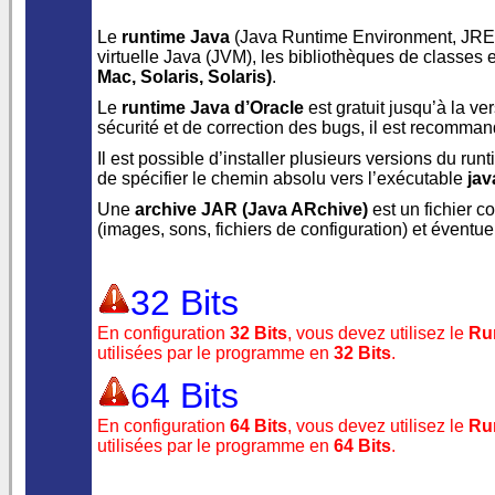
Le
runtime Java
(Java Runtime Environment, JRE) 
virtuelle Java (JVM), les bibliothèques de classes 
Mac
,
Solaris
, Solaris)
.
Le
runtime Java d’Oracle
est gratuit jusqu’à la ve
sécurité et de correction des bugs, il est recommand
Il est possible d’installer plusieurs versions du run
de spécifier le chemin absolu vers l’exécutable
jav
Une
archive JAR (Java ARchive)
est un fichier 
(images, sons, fichiers de configuration) et éventu
32 Bits
En configuration
32 Bits
, vous devez utilisez le
Run
utilisées par le programme en
32 Bits
.
64 Bits
En configuration
64 Bits
, vous devez utilisez le
Run
utilisées par le programme en
64 Bits
.