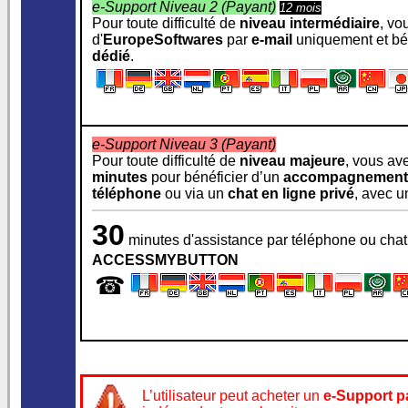
e-Support Niveau 2 (Payant)
12 mois
Pour toute difficulté de
niveau intermédiaire
, vo
d'
EuropeSoftwares
par
e‑mail
uniquement et bén
dédié
.
e-Support Niveau 3 (Payant)
Pour toute difficulté de
niveau majeure
, vous ave
minutes
pour bénéficier d’un
accompagnement 
téléphone
ou via un
chat en ligne privé
, avec 
30
minutes d'assistance par téléphone ou chat
ACCESSMYBUTTON
☎
L’utilisateur peut acheter un
e‑Support pa