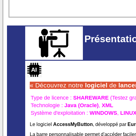
Présentatio
« Découvrez notre
logiciel
de
lance
Type de licence :
SHAREWARE
(Testez gr
Technologie :
Java (Oracle)
,
XML
Système d'exploitation :
WINDOWS
,
LINU
Le logiciel
AccessMyButton
, développé par
Eur
La barre personnalisable permet d'accéder facil