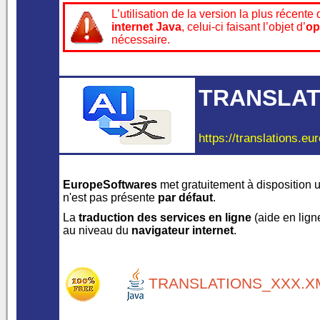
L’utilisation de la version la plus récente
internet Java
, celui-ci faisant l’objet d’
op
nécessaire.
TRANSLAT
https://translations.eu
EuropeSoftwares
met gratuitement à disposition 
n'est pas présente
par défaut
.
La
traduction des services en ligne
(aide en ligne,
au niveau du
navigateur internet
.
TRANSLATIONS_XXX.XM