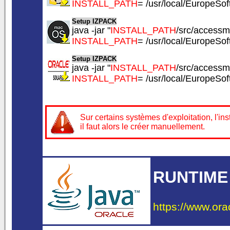
INSTALL_PATH
= /usr/local/EuropeS
Setup IZPACK
java -jar "
INSTALL_PATH
/src/accessmy
INSTALL_PATH
= /usr/local/EuropeS
Setup IZPACK
java -jar "
INSTALL_PATH
/src/accessmy
INSTALL_PATH
= /usr/local/EuropeS
Sur certains systèmes d'exploitation, l'
il faut alors le créer manuellement.
RUNTIME
https://www.ora