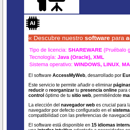
« Descubre nuestro
software
para
a
Tipo de licencia:
SHAREWARE
(Pruébalo g
Tecnología:
Java (Oracle),
XML
Sistema operativo:
WINDOWS,
LINUX
,
MA
El software
AccessMyWeb
, desarrollado por
Eu
Este servicio te permite añadir o eliminar
página
reducir
o
reorganizar
tu
presencia online
para 
control
óptimo de tu
sitio web
, permitiéndote
man
La elección del
navegador web
es crucial para l
navegador por defecto configurado en el
sistema
compatibilidad con las preferencias de navegació
El software está disponible en
15 idiomas intern