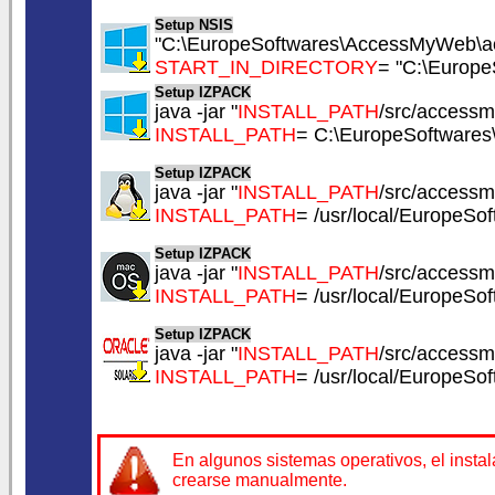
Setup NSIS
"C:\EuropeSoftwares\AccessMyWeb\a
START_IN_DIRECTORY
= "C:\Europ
Setup IZPACK
java -jar "
INSTALL_PATH
/src/accessm
INSTALL_PATH
= C:\EuropeSoftware
Setup IZPACK
java -jar "
INSTALL_PATH
/src/accessm
INSTALL_PATH
= /usr/local/EuropeS
Setup IZPACK
java -jar "
INSTALL_PATH
/src/accessm
INSTALL_PATH
= /usr/local/EuropeS
Setup IZPACK
java -jar "
INSTALL_PATH
/src/accessm
INSTALL_PATH
= /usr/local/EuropeS
En algunos sistemas operativos, el insta
crearse manualmente.