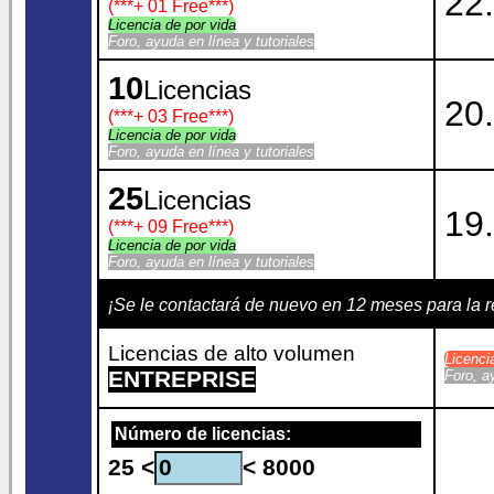
22.
(***
+ 01 Free
***)
Licencia de por vida
Foro, ayuda en línea y tutoriales
10
Licencias
20.
(***
+ 03 Free
***)
Licencia de por vida
Foro, ayuda en línea y tutoriales
25
Licencias
19.
(***
+ 09 Free
***)
Licencia de por vida
Foro, ayuda en línea y tutoriales
¡Se le contactará de nuevo en 12 meses para la
Licencias de alto volumen
Licenc
ENTREPRISE
Foro, a
Número de licencias:
25 <
< 8000