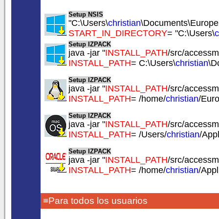
Setup NSIS
"C:\Users\
christian
\Documents\Europe
START_IN_DIRECTORY
= "C:\Users\
c
Setup IZPACK
java -jar "
INSTALL_PATH
/src/accessm
INSTALL_PATH
= C:\Users\
christian
\D
Setup IZPACK
java -jar "
INSTALL_PATH
/src/accessm
INSTALL_PATH
= /home/
christian
/Eur
Setup IZPACK
java -jar "
INSTALL_PATH
/src/accessm
INSTALL_PATH
= /Users/
christian
/App
Setup IZPACK
java -jar "
INSTALL_PATH
/src/accessm
INSTALL_PATH
= /home/
christian
/App
≡Para todos los usuarios