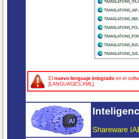
El
nuevo lenguaje integrado
en el soft
[LANGUAGES.XML]
Inteligenci
Shareware IAE