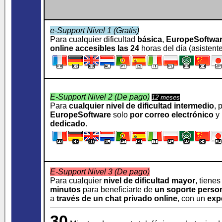
e-Support Nivel 1 (Gratis)
Para cualquier dificultad
básica
,
EuropeSoftwa
online accesibles las 24
horas del día (asistentes
E-Support Nivel 2 (De pago)
12 meses
Para
cualquier nivel de dificultad intermedio
, 
EuropeSoftware
solo
por correo electrónico
y 
dedicado
.
E-Support Nivel 3 (De pago)
Para cualquier
nivel de dificultad mayor
, tiene
minutos
para beneficiarte de
un soporte perso
a
través de un chat privado online
, con un
exp
30