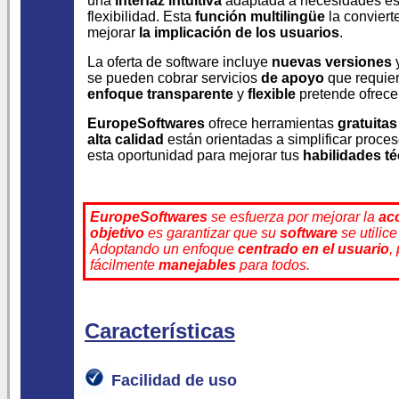
una
interfaz intuitiva
adaptada a necesidades es
flexibilidad. Esta
función multilingüe
la conviert
mejorar
la implicación de los usuarios
.
La oferta de software incluye
nuevas versiones
se pueden cobrar servicios
de apoyo
que requie
enfoque transparente
y
flexible
pretende ofrec
EuropeSoftwares
ofrece herramientas
gratuitas
alta calidad
están orientadas a simplificar proc
esta oportunidad para mejorar tus
habilidades t
EuropeSoftwares
se esfuerza por mejorar la
ac
objetivo
es garantizar que su
software
se utilic
Adoptando un enfoque
centrado en el usuario
,
fácilmente
manejables
para todos.
Características
Facilidad de uso