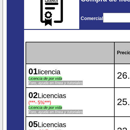
Comercial
Precio
01
licencia
26.
Licencia de por vida
Foro, ayuda en línea y tutoriales
02
Licencias
25.
(***
- 5%
***)
Licencia de por vida
Foro, ayuda en línea y tutoriales
05
Licencias