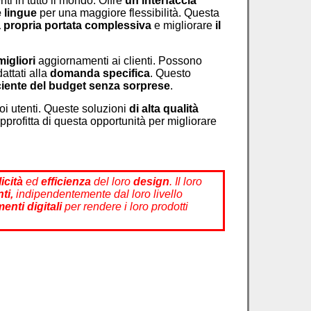
i in tutto il mondo. Offre
un'interfaccia
e lingue
per una maggiore flessibilità. Questa
a propria portata complessiva
e migliorare
il
migliori
aggiornamenti ai clienti. Possono
dattati alla
domanda specifica
. Questo
ciente del budget
senza sorprese
.
oi utenti. Queste soluzioni
di alta qualità
Approfitta di questa opportunità per migliorare
icità
ed
efficienza
del loro
design
. Il loro
nti,
indipendentemente dal loro livello
enti digitali
per rendere i loro prodotti