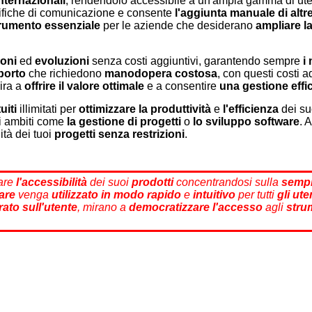
nternazionali
, rendendolo accessibile a un'ampia gamma di utent
ifiche di comunicazione e consente
l'aggiunta manuale di altr
rumento essenziale
per le aziende che desiderano
ampliare l
oni
ed
evoluzioni
senza costi aggiuntivi, garantendo sempre
i 
porto
che richiedono
manodopera costosa
, con questi costi a
ira a
offrire il valore ottimale
e a consentire
una gestione effi
uiti
illimitati per
ottimizzare la produttività
e
l'efficienza
dei su
ri ambiti come
la gestione di progetti
o
lo sviluppo software
. 
ità dei tuoi
progetti senza restrizioni
.
rare
l'accessibilità
dei suoi
prodotti
concentrandosi sulla
sempl
are
venga
utilizzato in modo rapido
e
intuitivo
per tutti
gli ute
rato sull'utente
, mirano a
democratizzare
l'accesso
agli
strum