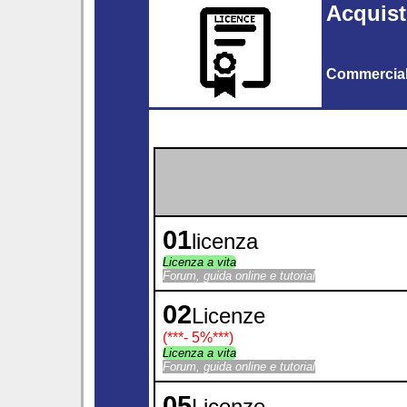
Acquist
Commercia
01
licenza
Licenza a vita
Forum, guida online e tutorial
02
Licenze
(***
- 5%
***)
Licenza a vita
Forum, guida online e tutorial
05
Licenze