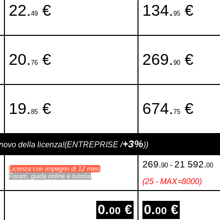
22.
€
134.
€
49
95
20.
€
269.
€
76
90
19.
€
674.
€
85
75
+3%
 rinnovo della licenza!(ENTREPRISE /
))
269.
21 592.
-
90
00
Licenza con impegno di 12 mesi
Forum, guida online e tutorial
(25 - MAX=8000)
0.
€
0.
€
00
00