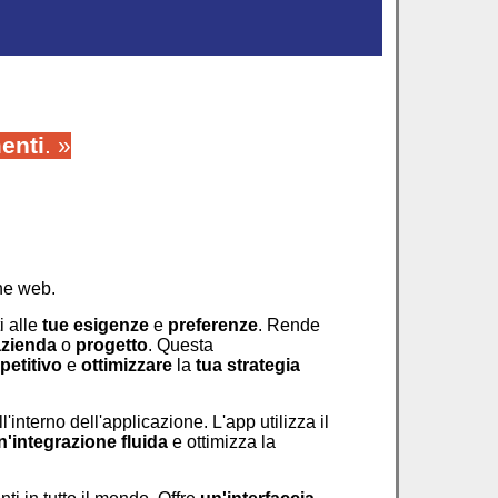
enti
. »
ine web.
i alle
tue esigenze
e
preferenze
. Rende
azienda
o
progetto
. Questa
etitivo
e
ottimizzare
la
tua strategia
l'interno dell'applicazione. L'app utilizza il
n'integrazione fluida
e ottimizza la