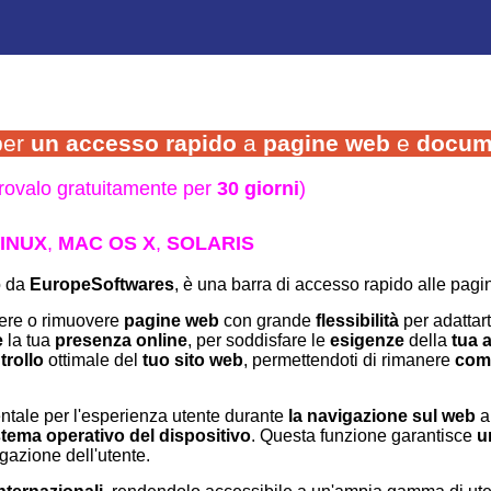
er
un accesso rapido
a
pagine web
e
docum
rovalo gratuitamente per
30 giorni
)
INUX
,
MAC OS X
,
SOLARIS
o da
EuropeSoftwares
, è una barra di accesso rapido alle pag
gere o rimuovere
pagine web
con grande
flessibilità
per adattart
e
la tua
presenza online
, per soddisfare le
esigenze
della
tua 
trollo
ottimale del
tuo sito web
, permettendoti di rimanere
comp
tale per l'esperienza utente durante
la navigazione sul web
al
stema operativo del dispositivo
. Questa funzione garantisce
u
gazione dell'utente.