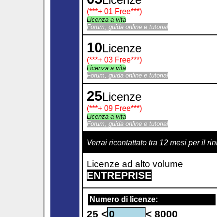
(***
+ 01 Free
***)
Licenza a vita
Forum, guida online e tutorial
10
Licenze
(***
+ 03 Free
***)
Licenza a vita
Forum, guida online e tutorial
25
Licenze
(***
+ 09 Free
***)
Licenza a vita
Forum, guida online e tutorial
Verrai ricontattato tra 12 mesi per il
Licenze ad alto volume
ENTREPRISE
Numero di licenze:
25 <
< 8000