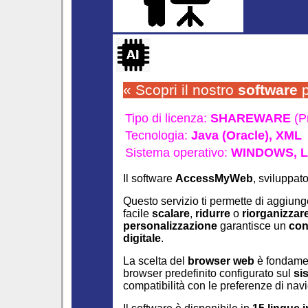
« Scopri il nostro
software
p
Tipo di licenza:
SHAREWARE
(P
Tecnologia:
Java (Oracle),
XML
Sistema operativo:
WINDOWS,
L
Il software
AccessMyWeb
, sviluppat
Questo servizio ti permette di aggiun
facile
scalare
,
ridurre
o
riorganizzar
personalizzazione
garantisce un
con
digitale
.
La scelta del
browser web
è fondamen
browser predefinito configurato sul
si
compatibilità con le preferenze di navi