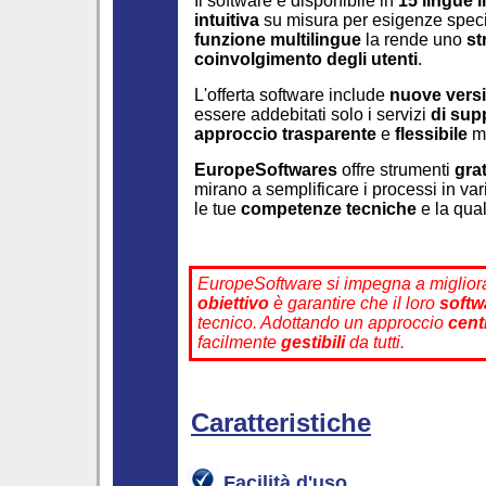
Il software è disponibile in
15 lingue i
intuitiva
su misura per esigenze spec
funzione multilingue
la rende uno
st
coinvolgimento degli utenti
.
L'offerta software include
nuove versi
essere addebitati solo i servizi
di sup
approccio trasparente
e
flessibile
m
EuropeSoftwares
offre strumenti
grat
mirano a semplificare i processi in va
le tue
competenze tecniche
e la qual
EuropeSoftware si impegna a miglio
obiettivo
è garantire che il loro
softw
tecnico. Adottando un approccio
cent
facilmente
gestibili
da tutti.
Caratteristiche
Facilità d'uso