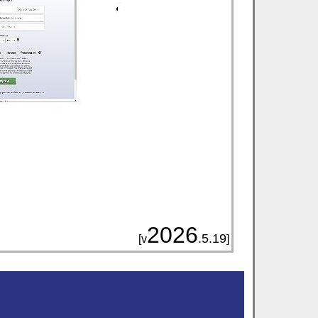
2026
.5.19
[v
]