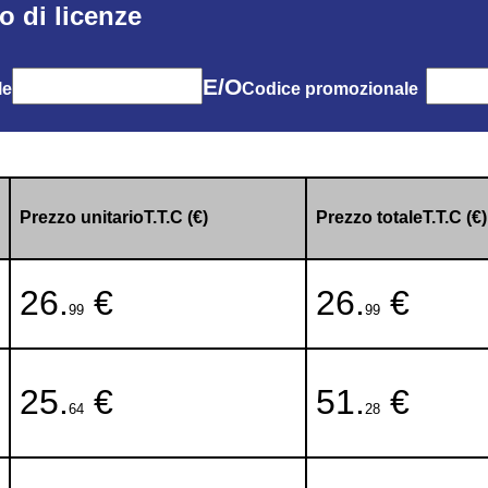
o di licenze
E/O
le
Codice promozionale
Prezzo unitarioT.T.C (€)
Prezzo totaleT.T.C (€)
26.
€
26.
€
99
99
25.
€
51.
€
64
28