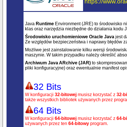
https://www.ora
Java
Runtime
Environment (JRE) to środowisko 
klas oraz narzędzia niezbędne do działania kodu 
Środowisko uruchomieniowe Oracle Java
jest 
Ze względów bezpieczeństwa i naprawy błędów zal
Możliwe jest zainstalowanie kilku wersji środow
maszynie. W takim przypadku należy określić abs
Archiwum Java ARchive (JAR)
to skompresowany
pliki konfiguracyjne) oraz ewentualnie manifest op
32 Bits
W konfiguracji
32-bitowej
musisz korzystać z
32-b
także wszystkich bibliotek używanych przez prog
64 Bits
W konfiguracji
64-bitowej
musisz korzystać z
64-b
używanych przez ten
64-bitowy
program.