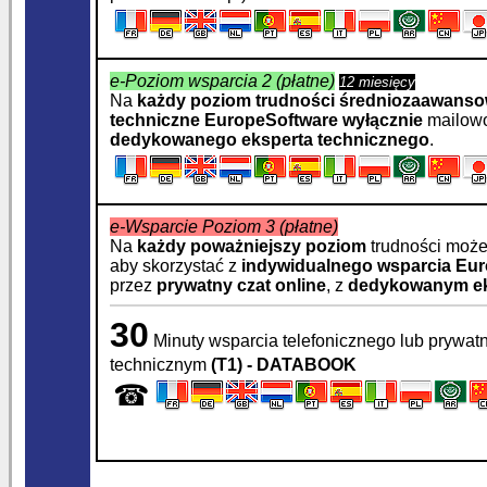
e-Poziom wsparcia 2 (płatne)
12 miesięcy
Na
każdy poziom trudności średniozaawans
techniczne
EuropeSoftware
wyłącznie
mailowo
dedykowanego eksperta technicznego
.
e-Wsparcie Poziom 3 (płatne)
Na
każdy poważniejszy poziom
trudności moż
aby skorzystać z
indywidualnego wsparcia
Eur
przez
prywatny czat online
, z
dedykowanym ek
30
Minuty wsparcia telefonicznego lub prywat
technicznym
(T1) - DATABOOK
☎