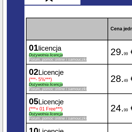
Cena jedn
01
licencja
29.
99
Dożywotnia licencja
Forum, pomoc online i samouczki
02
Licencje
28.
(***
- 5%
***)
49
Dożywotnia licencja
Forum, pomoc online i samouczki
05
Licencje
24.
(***
+ 01 Free
***)
99
Dożywotnia licencja
Forum, pomoc online i samouczki
10
Licencje