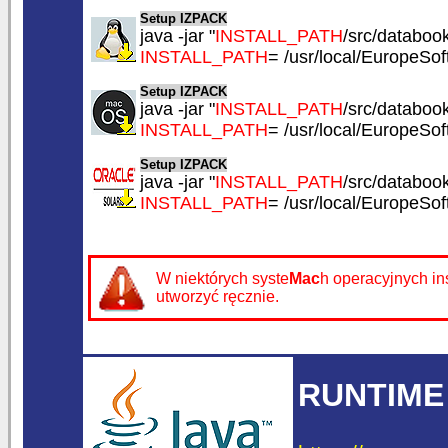
Setup IZPACK
java -jar "
INSTALL_PATH
/src/databook.
INSTALL_PATH
= /usr/local/EuropeSo
Setup IZPACK
java -jar "
INSTALL_PATH
/src/databook.
INSTALL_PATH
= /usr/local/EuropeSo
Setup IZPACK
java -jar "
INSTALL_PATH
/src/databook.
INSTALL_PATH
= /usr/local/EuropeSo
W niektórych syste
Mac
h operacyjnych in
utworzyć ręcznie.
RUNTIME