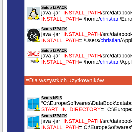
Setup IZPACK
java -jar "
INSTALL_PATH
/src/databook.
INSTALL_PATH
= /home/
christian
/Eur
Setup IZPACK
java -jar "
INSTALL_PATH
/src/databook.
INSTALL_PATH
= /Users/
christian
/App
Setup IZPACK
java -jar "
INSTALL_PATH
/src/databook.
INSTALL_PATH
= /home/
christian
/App
≡Dla wszystkich użytkowników
Setup NSIS
"C:\EuropeSoftwares\DataBook\databo
START_IN_DIRECTORY
= "C:\Europe
Setup IZPACK
java -jar "
INSTALL_PATH
/src/databook.
INSTALL_PATH
= C:\EuropeSoftwares