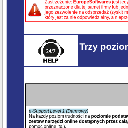
Zastrzeżenie:
EuropeSoftwares
jest jed
przeznaczone dla tej samej firmy lub je
jego zezwolenie na odsprzedaż (zyski) 
który jest za nie odpowiedzialny, a nie
Trzy pozio
e-Support Level 1 (Darmowy)
Na każdy poziom trudności na
poziomie podst
zestaw
narzędzi online dostępnych przez całą
pomoc online itp.).