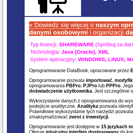
« Dowiedz się więcej o
naszym opro
danymi osobowymi
i organizacji
da
Typ licencji:
SHAREWARE
(Spróbuj za da
Technologia:
Java (Oracle),
XML
System operacyjny:
WINDOWS,
LINUX,
M
Oprogramowanie DataBook
, opracowane przez
E
Oprogramowanie pozwala
importować
,
modyfi
oprogramowania
PBPro
,
PJPro
lub
PPPro
. Jego
doświadczenie użytkownika
. Jest szczególnie
Wykorzystanie danych z oprogramowania do wysz
podejście analityczne.
Analityka
pozwala identyf
Prawidłowe wykorzystanie tych narzędzi pozwal
zmaksymalizować
zwrot z inwestycji
.
Oprogramowanie jest dostępne w
15 językach 
Oferuje
intuicyjny interfejs dostosowany
do kon