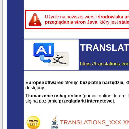
Użycie najnowszej wersji
środowiska u
przeglądania stron Java
, który jest
stal
TRANSLAT
https://translations.eu
EuropeSoftwares
oferuje
bezpłatne narzędzie
, 
dostępny.
Tłumaczenie usług online
(pomoc online, forum, 
się na poziomie
przeglądarki internetowej
.
TRANSLATIONS_XXX.XM