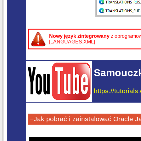
Nowy język zintegrowany
z oprogramo
[LANGUAGES.XML]
Samouczk
https://tutorial
≡Jak pobrać i zainstalować Oracle 