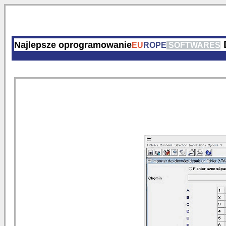
Najlepsze oprogramowanie
EU
ROPE
SOFTWARES