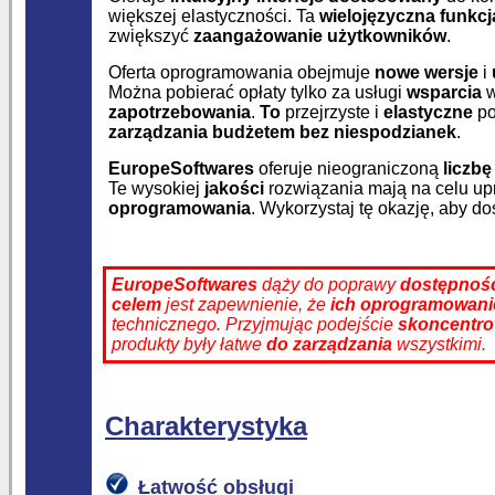
większej elastyczności. Ta
wielojęzyczna funkcj
zwiększyć
zaangażowanie użytkowników
.
Oferta oprogramowania obejmuje
nowe wersje
i
Można pobierać opłaty tylko za usługi
wsparcia
w
zapotrzebowania
.
To
przejrzyste i
elastyczne
po
zarządzania budżetem
bez niespodzianek
.
EuropeSoftwares
oferuje nieograniczoną
liczb
Te wysokiej
jakości
rozwiązania mają na celu up
oprogramowania
. Wykorzystaj tę okazję, aby d
EuropeSoftwares
dąży do poprawy
dostępnoś
celem
jest zapewnienie, że
ich oprogramowani
technicznego. Przyjmując podejście
skoncentro
produkty były łatwe
do zarządzania
wszystkimi.
Charakterystyka
Łatwość obsługi