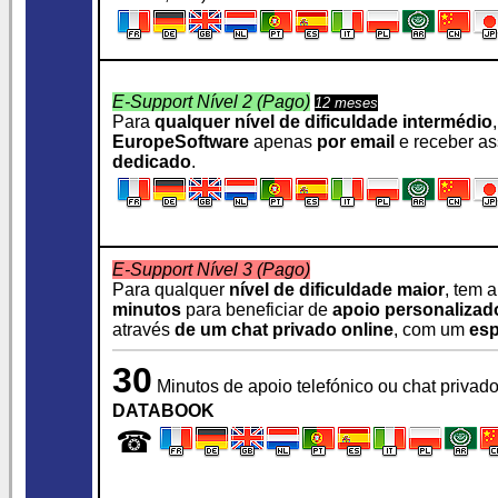
E-Support Nível 2 (Pago)
12 meses
Para
qualquer nível de dificuldade intermédio
EuropeSoftware
apenas
por email
e receber as
dedicado
.
E-Support Nível 3 (Pago)
Para qualquer
nível de dificuldade maior
, tem 
minutos
para beneficiar de
apoio personalizad
através
de um chat privado online
, com um
esp
30
Minutos de apoio telefónico ou chat privad
DATABOOK
☎