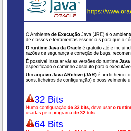
https://www.ora
O Ambiente
de Execução
Java (JRE) é o ambient
de classes e ferramentas essenciais para que o c
O runtime Java da Oracle
é gratuito até e incluin
razões de segurança e correção de bugs, recomend
É possível instalar várias versões do runtime
Java
especificado o caminho absoluto para o executáve
Um
arquivo Java ARchive (JAR)
é um ficheiro c
sons, ficheiros de configuração) e possivelmente
32 Bits
Numa configuração
de 32 bits
, deve usar
o runtim
usadas pelo programa
de 32 bits
.
64 Bits