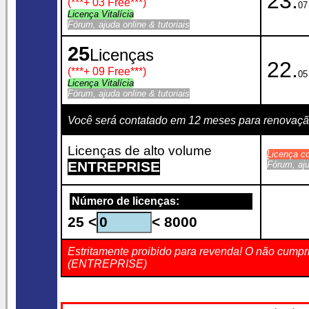
23.
(***
+ 03 Free
***)
07
Licença Vitalícia
Fórum, ajuda online & tutoriais
25
Licenças
22.
(***
+ 09 Free
***)
05
Licença Vitalícia
Fórum, ajuda online & tutoriais
Você será contatado em 12 meses para renovaç
Licenças de alto volume
Licença c
ENTREPRISE
Fórum, aju
Número de licenças:
25 <
< 8000
Estritamente proibido para revenda! O não cumpr
(ENTREPRISE)