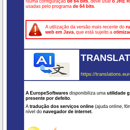
Numa configuração
de 64 bits
, deve usar
o JRE R
usadas pelo programa
de 64 bits
.
A utilização da versão mais recente do
r
web em Java
, que está sujeito a
otimiza
TRANSLAT
https://translations.eu
A EuropeSoftwares
disponibiliza uma
utilidade g
presente por defeito
.
A
tradução dos serviços online
(ajuda online, fór
nível do
navegador de internet
.