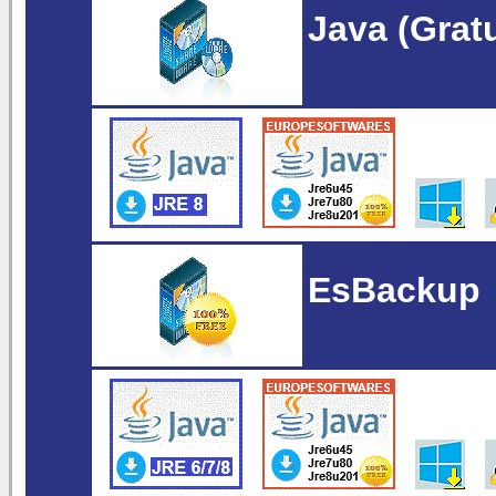
Java (Grat
EsBackup