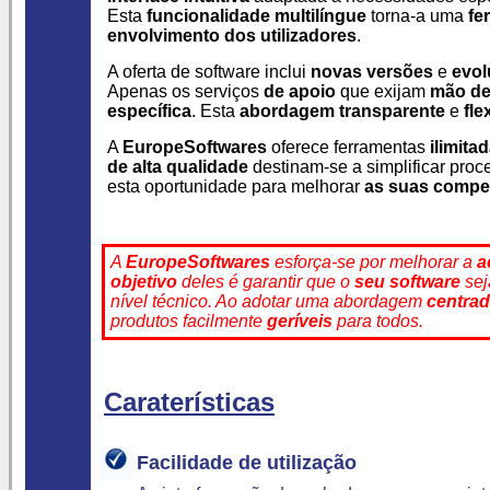
Esta
funcionalidade multilíngue
torna-a uma
fe
envolvimento dos utilizadores
.
A oferta de software inclui
novas versões
e
evo
Apenas os serviços
de apoio
que exijam
mão de
específica
. Esta
abordagem transparente
e
fle
A
EuropeSoftwares
oferece ferramentas
ilimita
de alta qualidade
destinam-se a simplificar pro
esta oportunidade para melhorar
as suas compet
A
EuropeSoftwares
esforça-se por melhorar a
a
objetivo
deles é garantir que o
seu software
se
nível técnico. Ao adotar uma abordagem
centrad
produtos facilmente
geríveis
para todos.
Caraterísticas
Facilidade de utilização