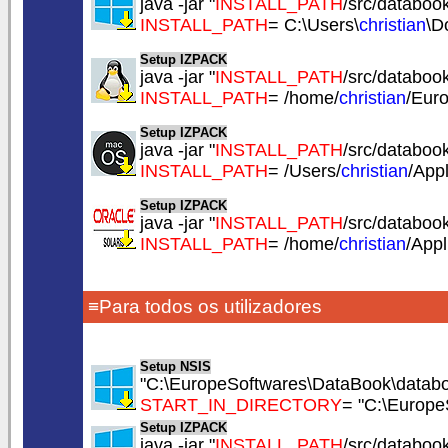
java -jar "
INSTALL_PATH
/src/databook.
INSTALL_PATH
= C:\Users\
christian
\D
Setup IZPACK
java -jar "
INSTALL_PATH
/src/databook.
INSTALL_PATH
= /home/
christian
/Eur
Setup IZPACK
java -jar "
INSTALL_PATH
/src/databook.
INSTALL_PATH
= /Users/
christian
/App
Setup IZPACK
java -jar "
INSTALL_PATH
/src/databook.
INSTALL_PATH
= /home/
christian
/App
≡Para todos os utilizadores
Setup NSIS
"C:\EuropeSoftwares\DataBook\databo
START_IN_DIRECTORY
= "C:\Europe
Setup IZPACK
java -jar "
INSTALL_PATH
/src/databook.