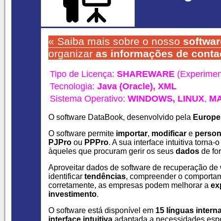
« Saiba mais sobre o nosso
softwar
organizar
as informações de conta
Tipo de Licença:
SHAREWARE
(Experimen
Tecnologia:
Java (Oracle),
XML
Sistema Operativo:
WINDOWS,
LINUX
,
MA
O software DataBook
, desenvolvido pela
Europe
O software permite
importar
,
modificar
e
person
PJPro
ou
PPPro
. A sua interface intuitiva torna
àqueles que procuram gerir os seus
dados
de for
Aproveitar dados de software de recuperação de
identificar
tendências
, compreender o comportam
corretamente, as empresas podem melhorar a
ex
investimento
.
O software está disponível em
15 línguas intern
interface intuitiva
adaptada a necessidades espe