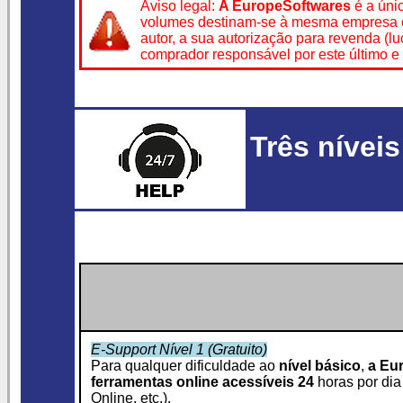
Aviso legal:
A EuropeSoftwares
é a úni
volumes destinam-se à mesma empresa ou 
autor, a sua autorização para revenda (l
comprador responsável por este último 
Três nívei
E-Support Nível 1 (Gratuito)
Para qualquer dificuldade ao
nível básico
,
a Eu
ferramentas online acessíveis 24
horas por dia 
Online, etc.).