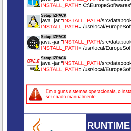
INSTALL_PATH
= C:\EuropeSoftwares
Setup IZPACK
java -jar "
INSTALL_PATH
/src/databook.
INSTALL_PATH
= /usr/local/EuropeSo
Setup IZPACK
java -jar "
INSTALL_PATH
/src/databook.
INSTALL_PATH
= /usr/local/EuropeSo
Setup IZPACK
java -jar "
INSTALL_PATH
/src/databook.
INSTALL_PATH
= /usr/local/EuropeSo
Em alguns sistemas operacionais, o insta
ser criado manualmente.
RUNTIME