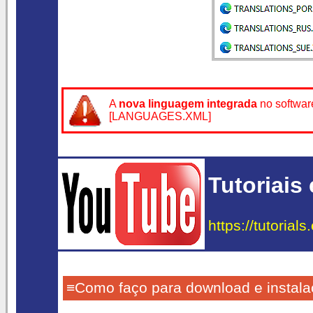
A
nova linguagem integrada
no softwa
[LANGUAGES.XML]
Tutoriais
https://tutorial
≡Como faço para download e instal