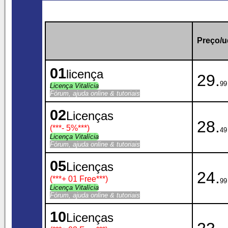
Preço/ud
01
licença
29.
99
Licença Vitalícia
Fórum, ajuda online & tutoriais
02
Licenças
28.
(***
- 5%
***)
49
Licença Vitalícia
Fórum, ajuda online & tutoriais
05
Licenças
24.
(***
+ 01 Free
***)
99
Licença Vitalícia
Fórum, ajuda online & tutoriais
10
Licenças