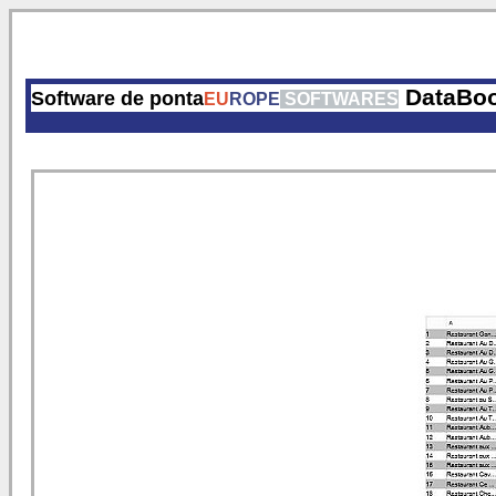
DataBo
Software de ponta
EU
ROPE
SOFTWARES