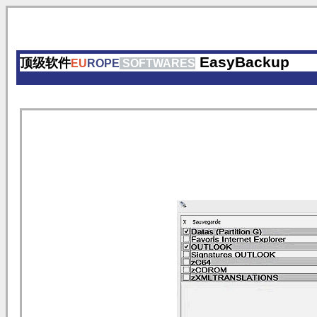
EasyBackup
顶级软件
EU
ROPE
SOFTWARES