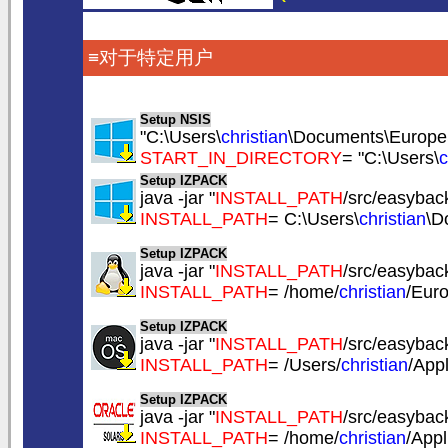
≡对于特定用户
Setup NSIS
"C:\Users\
christian
\Documents\Europe
START_IN_DIRECTORY
= "C:\Users\
c
Setup IZPACK
java -jar "
INSTALL_PATH
/src/easyback
INSTALL_PATH
= C:\Users\
christian
\D
Setup IZPACK
java -jar "
INSTALL_PATH
/src/easyback
INSTALL_PATH
= /home/
christian
/Eur
Setup IZPACK
java -jar "
INSTALL_PATH
/src/easyback
INSTALL_PATH
= /Users/
christian
/App
Setup IZPACK
java -jar "
INSTALL_PATH
/src/easyback
INSTALL_PATH
= /home/
christian
/App