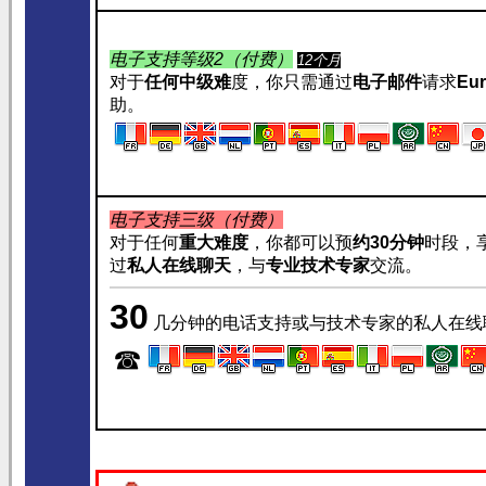
电子支持等级2（付费）
12个月
对于
任何中级难
度，你只需通过
电子邮件
请求
Eur
助。
电子支持三级（付费）
对于任何
重大难度
，你都可以预
约
30分钟
时段，
过
私人在线聊天
，与
专业技术专家
交流。
30
几分钟的电话支持或与技术专家的私人在
☎