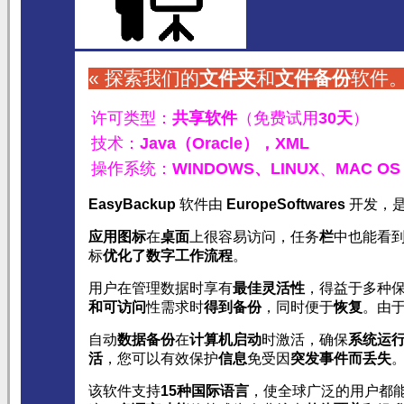
« 探索我们的
文件夹
和
文件
备份
软件。
许可类型：
共享软件
（免费试用
30天
）
技术：
Java（Oracle），
XML
操作系统：
WINDOWS、
LINUX
、
MAC OS
EasyBackup
软件由
EuropeSoftwares
开发，
应用
图标
在
桌面
上很容易访问，任务
栏
中也能看
标
优化了数字工作流程
。
用户在管理数据时享有
最佳灵活性
，得益于多种
和
可访问
性需求时
得到备份
，同时便于
恢复
。由
自动
数据备份
在
计算机
启动
时激活，确保
系统
运
活
，您可以有效保护
信息
免受因
突发事件
而丢失
该软件支持
15种国际语言
，使全球广泛的用户都