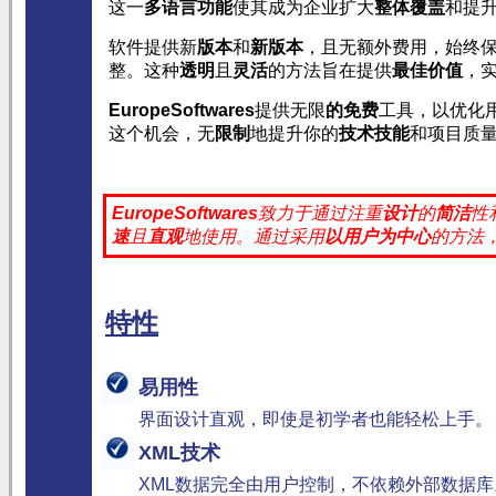
这一
多语言功能
使其成为企业扩大
整体覆盖
和提
软件提供新
版本
和
新版本
，且无额外费用，始终
整。这种
透明
且
灵活
的方法旨在提供
最佳价值
，
EuropeSoftwares
提供无限
的免费
工具，以优化
这个机会，无
限制
地提升你的
技术技能
和项目质
EuropeSoftwares
致力于通过注重
设计
的
简洁
性
速
且
直观
地使用。
通过采用
以用户为中心
的方法
特性
易用性
界面设计直观，即使是初学者也能轻松上手。
XML技术
XML数据完全由用户控制，不依赖外部数据库