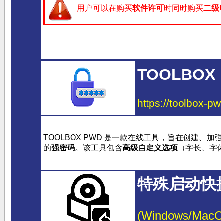
用户可以在购买
软件许可
时同时购买
二级
TOOLBOX
https://toolbox-p
TOOLBOX PWD 是一款在线工具，旨在创建、加
的
强密码
。该工具包含
高级自定义选项
（字长、字
特殊启动快
(Windows/MacOS/