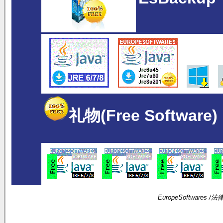
礼物(Free Software)
EuropeSoftwares /
法