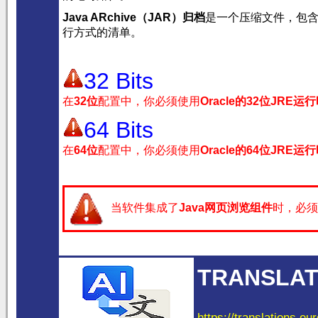
Java ARchive（JAR）归档
是一个压缩文件，包
行方式的清单。
32 Bits
在
32位
配置中，你必须使用
Oracle的32位JRE运
64 Bits
在
64位
配置中，你必须使用
Oracle的64位JRE运
当软件集成了
Java网页浏览组件
时，必须
TRANSLAT
https://translations.eu