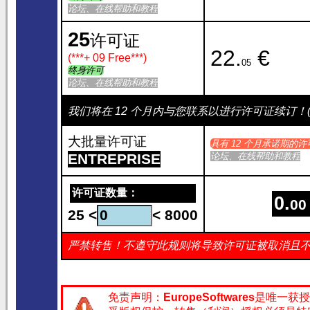
论坛、在线帮助和教程
25
许可证
22.
€
(***
+ 09 Free
***)
05
终身许可
论坛、在线帮助和教程
我们将在 12 个月内与您联系以进行许可证续订！(EN
大批量许可证
具有 12 个月承诺期的许
ENTREPRISE
论坛、在线帮助和教程
许可证数量：
0.
00
25 <
< 8000
严禁转售！不遵守此规则将导致许可证被取消且不予退款
免责声明：
EuropeSoftwares
是唯一获授