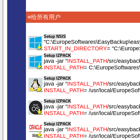
≡给所有用户
Setup NSIS
"C:\EuropeSoftwares\EasyBackup\easy
START_IN_DIRECTORY
= "C:\Europ
Setup IZPACK
java -jar "
INSTALL_PATH
/src/easyback
INSTALL_PATH
= C:\EuropeSoftware
Setup IZPACK
java -jar "
INSTALL_PATH
/src/easyback
INSTALL_PATH
= /usr/local/EuropeS
Setup IZPACK
java -jar "
INSTALL_PATH
/src/easyback
INSTALL_PATH
= /usr/local/EuropeS
Setup IZPACK
java -jar "
INSTALL_PATH
/src/easyback
INSTALL_PATH
= /usr/local/EuropeS