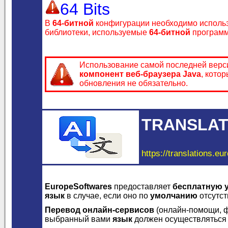
64 Bits
В
64-битной
конфигурации необходимо исполь
библиотеки, используемые
64-битной
программ
Использование самой последней вер
компонент веб-браузера Java
, кото
обновления не обязательно.
TRANSLAT
https://translations.eu
EuropeSoftwares
предоставляет
бесплатную 
язык
в случае, если оно по
умолчанию
отсутст
Перевод онлайн-сервисов
(онлайн-помощи, ф
выбранный вами
язык
должен осуществляться