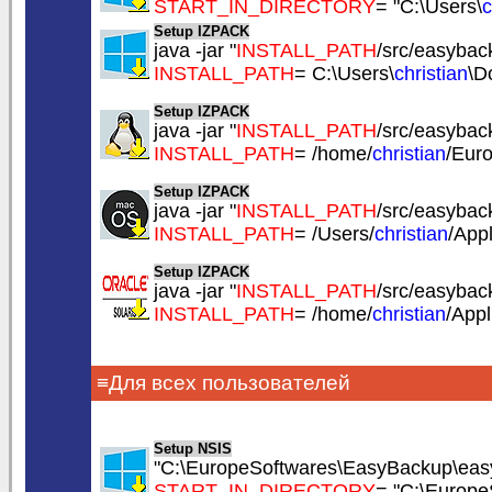
START_IN_DIRECTORY
= "C:\Users\
c
Setup IZPACK
java -jar "
INSTALL_PATH
/src/easyback
INSTALL_PATH
= C:\Users\
christian
\D
Setup IZPACK
java -jar "
INSTALL_PATH
/src/easyback
INSTALL_PATH
= /home/
christian
/Eur
Setup IZPACK
java -jar "
INSTALL_PATH
/src/easyback
INSTALL_PATH
= /Users/
christian
/App
Setup IZPACK
java -jar "
INSTALL_PATH
/src/easyback
INSTALL_PATH
= /home/
christian
/App
≡Для всех пользователей
Setup NSIS
"C:\EuropeSoftwares\EasyBackup\easy
START_IN_DIRECTORY
= "C:\Europ