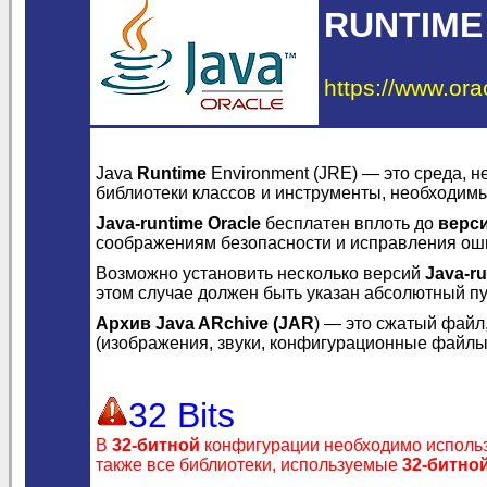
RUNTIME
https://www.ora
Java
Runtime
Environment (JRE) — это среда, 
библиотеки классов и инструменты, необходим
Java-runtime Oracle
бесплатен вплоть до
верси
соображениям безопасности и исправления ош
Возможно установить несколько версий
Java-ru
этом случае должен быть указан абсолютный пу
Архив Java ARchive (JAR
) — это сжатый файл
(изображения, звуки, конфигурационные файлы
32 Bits
В
32-битной
конфигурации необходимо исполь
также все библиотеки, используемые
32-битно