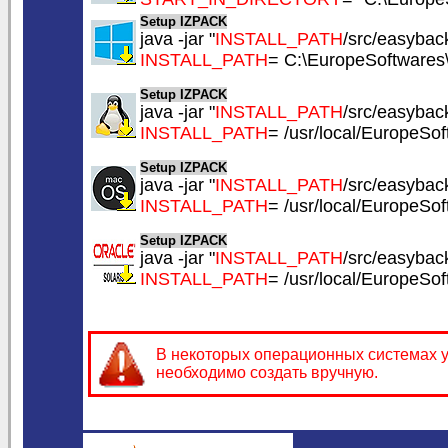
Setup IZPACK
java -jar "
INSTALL_PATH
/src/easyback
INSTALL_PATH
= C:\EuropeSoftware
Setup IZPACK
java -jar "
INSTALL_PATH
/src/easyback
INSTALL_PATH
= /usr/local/EuropeS
Setup IZPACK
java -jar "
INSTALL_PATH
/src/easyback
INSTALL_PATH
= /usr/local/EuropeS
Setup IZPACK
java -jar "
INSTALL_PATH
/src/easyback
INSTALL_PATH
= /usr/local/EuropeS
В некоторых операционных системах у
необходимо создать вручную.