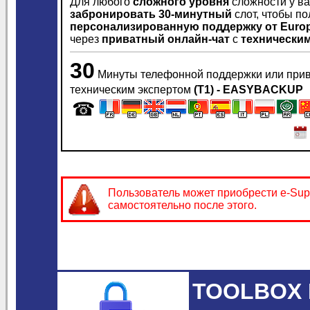
Для любого
сложного уровня
сложности у ва
забронировать
30-минутный
слот, чтобы по
персонализированную поддержку
от Euro
через
приватный онлайн-чат
с
технически
30
Минуты телефонной поддержки или прив
техническим экспертом
(T1) - EASYBACKUP
☎
Пользователь может приобрести e-Sup
самостоятельно после этого.
TOOLBOX