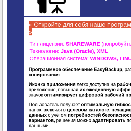
« Откройте для себя наше програ
»
Тип лицензии:
SHAREWARE
(попробуйт
Технологии:
Java (Oracle),
XML
Операционная система:
WINDOWS,
LIN
Программное обеспечение EasyBackup
, р
копирования.
Иконка
приложения
легко доступна на
рабоч
приложение, повышая
их ежедневную эффе
значок
оптимизирует цифровой рабочий п
Пользователь получает
оптимальную гибкос
папок, включая в
целевом каталоге
,
незащи
данных
с учётом
потребностей безопаснос
вариантов
, решения можно
адаптировать
по
данными.