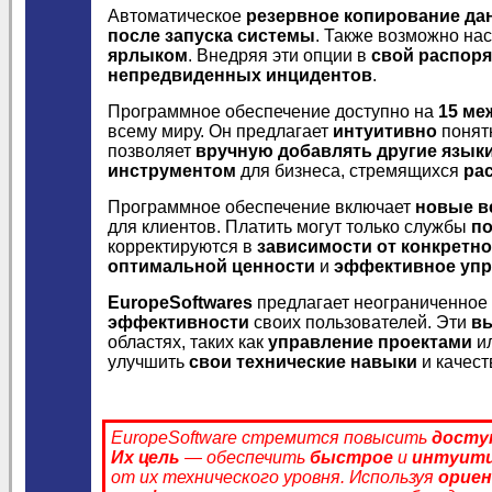
Автоматическое
резервное копирование да
после запуска
системы
. Также возможно на
ярлыком
. Внедряя эти опции в
свой распор
непредвиденных инцидентов
.
Программное обеспечение доступно на
15 ме
всему миру. Он предлагает
интуитивно
понят
позволяет
вручную добавлять другие язык
инструментом
для бизнеса, стремящихся
ра
Программное обеспечение включает
новые в
для клиентов. Платить могут только службы
п
корректируются в
зависимости от конкретно
оптимальной ценности
и
эффективное уп
EuropeSoftwares
предлагает неограниченное
эффективности
своих пользователей. Эти
в
областях, таких как
управление проектами
и
улучшить
свои технические навыки
и качес
EuropeSoftware стремится повысить
досту
Их цель
— обеспечить
быстрое
и
интуит
от их технического уровня. Используя
ориен