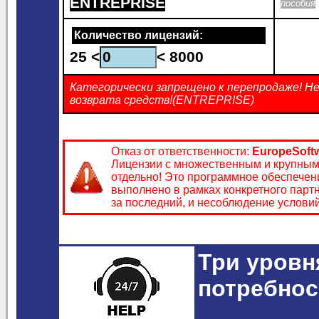
ENTREPRISE
пособия
Количество лицензий:
25 <
< 8000
Категорически запрещено к перепродаже! Не
возврата средств!(ENTREPRISE)
Отказ от ответственности:
EuropeSoft
Лицензии с множественным и крупным 
отдельно! Это программное обеспечен
выполнено в рамках конкретного партн
за последний, и несоблюдение услови
Три уровн
потребнос