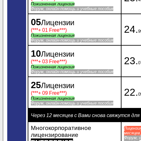
Пожизненная лицензия
Форум, онлайн-помощь и учебные пособия
05
Лицензии
24.
(***
+ 01 Free
***)
9
Пожизненная лицензия
Форум, онлайн-помощь и учебные пособия
10
Лицензии
23.
(***
+ 03 Free
***)
0
Пожизненная лицензия
Форум, онлайн-помощь и учебные пособия
25
Лицензии
22.
(***
+ 09 Free
***)
0
Пожизненная лицензия
Форум, онлайн-помощь и учебные пособия
Через 12 месяцев с Вами снова свяжутся дл
Многокорпоративное
Лицензи
месяцев
лицензирование
Форум, 