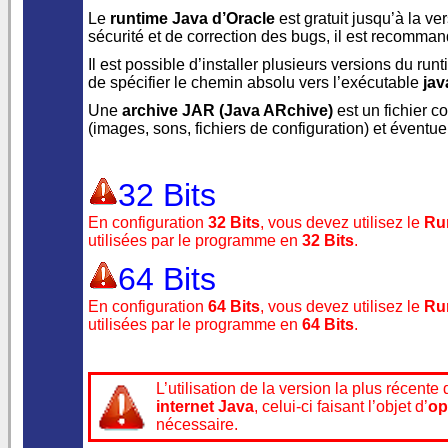
Le
runtime Java d’Oracle
est gratuit jusqu’à la ve
sécurité et de correction des bugs, il est recommand
Il est possible d’installer plusieurs versions du run
de spécifier le chemin absolu vers l’exécutable
jav
Une
archive JAR (Java ARchive)
est un fichier 
(images, sons, fichiers de configuration) et éventu
32 Bits
En configuration
32 Bits
, vous devez utilisez le
Run
utilisées par le programme en
32 Bits
.
64 Bits
En configuration
64 Bits
, vous devez utilisez le
Run
utilisées par le programme en
64 Bits
.
L’utilisation de la version la plus récente
internet Java
, celui-ci faisant l’objet d’
op
nécessaire.