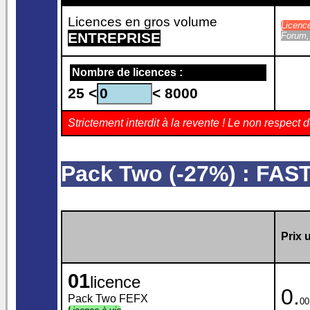
Licences en gros volume
Licenc
ENTREPRISE
Forum, 
Nombre de licences :
25 <
< 8000
Strictement interdit à la revente ! Le non respe
Pack Two (-27%) : FA
Prix u
01
licence
0.
Pack Two FEFX
00