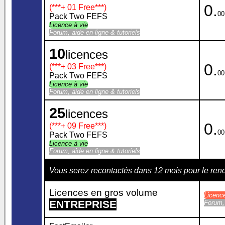
0.
(***
+ 01 Free
***)
00
Pack Two FEFS
Licence à vie
Forum, aide en ligne & tutoriels
10
licences
0.
(***
+ 03 Free
***)
00
Pack Two FEFS
Licence à vie
Forum, aide en ligne & tutoriels
25
licences
0.
(***
+ 09 Free
***)
00
Pack Two FEFS
Licence à vie
Forum, aide en ligne & tutoriels
Vous serez recontactés dans 12 mois pour le re
Licences en gros volume
Licenc
ENTREPRISE
Forum, 