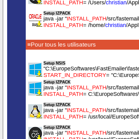
INSTALL_PATH
= /Users/
christian
/App
Setup IZPACK
java -jar "
INSTALL_PATH
/src/fastemail
INSTALL_PATH
= /home/
christian
/App
≡Pour tous les utilisateurs
Setup NSIS
"C:\EuropeSoftwares\FastEmailer\faste
START_IN_DIRECTORY
= "C:\Europe
Setup IZPACK
java -jar "
INSTALL_PATH
/src/fastemail
INSTALL_PATH
= C:\EuropeSoftwares
Setup IZPACK
java -jar "
INSTALL_PATH
/src/fastemail
INSTALL_PATH
= /usr/local/EuropeSo
Setup IZPACK
java -jar "
INSTALL_PATH
/src/fastemail