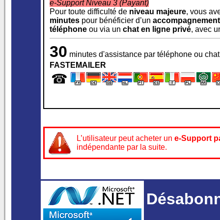
e-Support Niveau 3 (Payant)
Pour toute difficulté de
niveau majeure
, vous ave
minutes
pour bénéficier d’un
accompagnement 
téléphone
ou via un
chat en ligne privé
, avec 
30
minutes d'assistance par téléphone ou chat
FASTEMAILER
☎
L’utilisateur peut acheter un
e‑Support pa
indépendante par la suite.
Désabonne