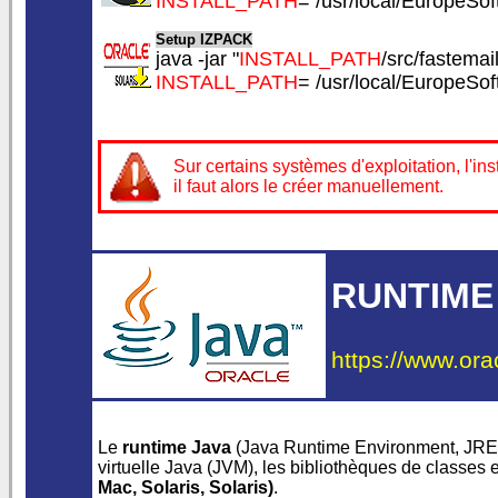
INSTALL_PATH
= /usr/local/EuropeSo
Setup IZPACK
java -jar "
INSTALL_PATH
/src/fastemail
INSTALL_PATH
= /usr/local/EuropeSo
Sur certains systèmes d'exploitation, l'
il faut alors le créer manuellement.
RUNTIME
https://www.ora
Le
runtime Java
(Java Runtime Environment, JRE) 
virtuelle Java (JVM), les bibliothèques de classes 
Mac
,
Solaris
, Solaris)
.