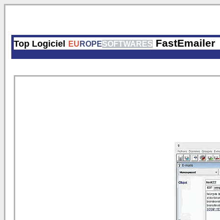
FastEmailer
Top Logiciel
EU
ROPE
SOFTWARES