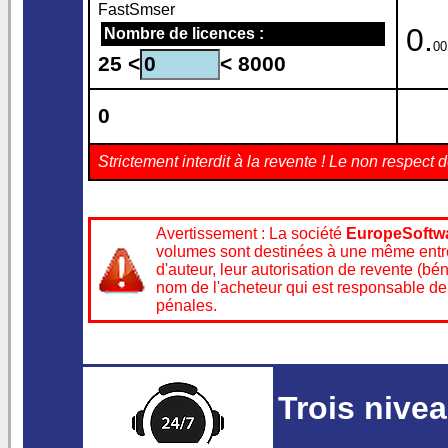
FastSmser
0.
Nombre de licences :
00
25 <
< 8000
0
Strictement interdit à la revente ! Le non respe
Avertissement : La société
EuropeSoftw
volumes sont destinées à une même entrepr
d'auteur, leur autorisation de revente (bén
nom de l'acheteur qui est responsable de 
pénales.
Trois nive