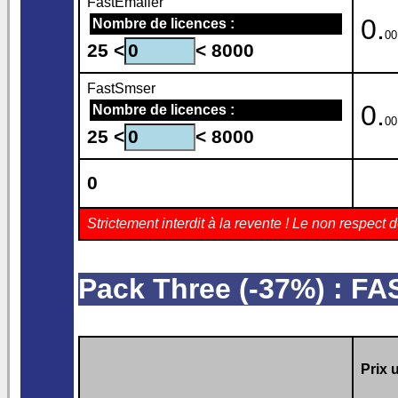
FastEmailer
0.
Nombre de licences :
00
25 <
< 8000
FastSmser
0.
Nombre de licences :
00
25 <
< 8000
0
Strictement interdit à la revente ! Le non respe
Pack Three (-37%) : 
Prix u