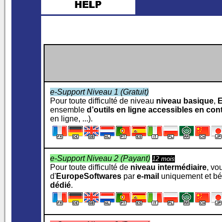
e-Support Niveau 1 (Gratuit)
Pour toute difficulté de niveau
niveau basique
,
E
ensemble
d’outils en ligne accessibles en con
en ligne, ...).
e-Support Niveau 2 (Payant)
12 mois
Pour toute difficulté de
niveau intermédiaire
, vo
d'
EuropeSoftwares
par
e‑mail
uniquement et bén
dédié
.