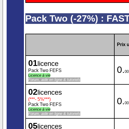
Pack Two (-27%) : F
Prix u
01
licence
0.
Pack Two FEFS
00
Licence à vie
Forum, aide en ligne & tutoriels
02
licences
0.
(***
- 5%
***)
00
Pack Two FEFS
Licence à vie
Forum, aide en ligne & tutoriels
05
licences