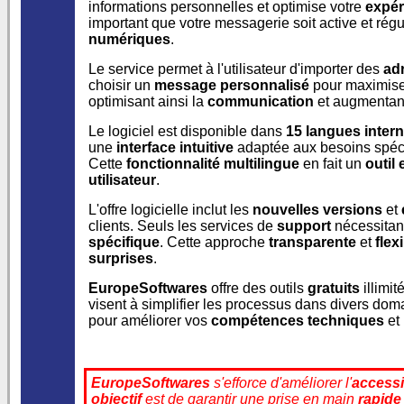
informations personnelles et optimise votre
expér
important que votre messagerie soit active et rég
numériques
.
Le service permet à l'utilisateur d'importer des
ad
choisir un
message personnalisé
pour maximiser
optimisant ainsi la
communication
et augmentant
Le logiciel est disponible dans
15 langues intern
une
interface intuitive
adaptée aux besoins spéci
Cette
fonctionnalité multilingue
en fait un
outil 
utilisateur
.
L'offre logicielle inclut les
nouvelles versions
et
clients. Seuls les services de
support
nécessitan
spécifique
. Cette approche
transparente
et
flex
surprises
.
EuropeSoftwares
offre des outils
gratuits
illimit
visent à simplifier les processus dans divers d
pour améliorer vos
compétences techniques
et 
EuropeSoftwares
s'efforce d'améliorer l'
accessib
objectif
est de garantir une prise en main
rapide