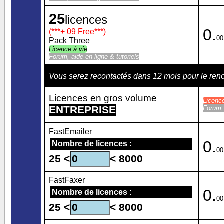
25
licences
0.
(***
+ 09 Free
***)
00
Pack Three
Licence à vie
Forum, aide en ligne & tutoriels
Vous serez recontactés dans 12 mois pour le re
Licences en gros volume
Licenc
ENTREPRISE
Forum, 
FastEmailer
0.
Nombre de licences :
00
25 <
< 8000
FastFaxer
0.
Nombre de licences :
00
25 <
< 8000