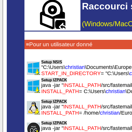
Raccourci 
(Windows/MacOS/
≡Pour un utilisateur donné
Setup NSIS
"C:\Users\
christian
\Documents\EuropeSo
START_IN_DIRECTORY
= "C:\Users\
c
Setup IZPACK
java -jar "
INSTALL_PATH
/src/fastemail
INSTALL_PATH
= C:\Users\
christian
\D
Setup IZPACK
java -jar "
INSTALL_PATH
/src/fastemail
INSTALL_PATH
= /home/
christian
/Eur
Setup IZPACK
java -jar "
INSTALL_PATH
/src/fastemail