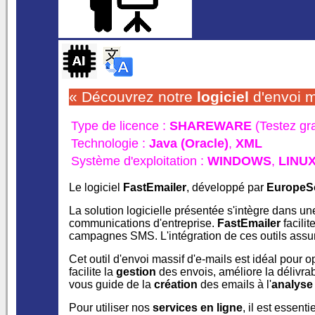
« Découvrez notre
logiciel
d'envoi m
Type de licence :
SHAREWARE
(Testez gr
Technologie :
Java (Oracle)
,
XML
Système d'exploitation :
WINDOWS
,
LINU
Le logiciel
FastEmailer
, développé par
EuropeS
La solution logicielle présentée s'intègre dans u
communications d'entreprise.
FastEmailer
facilit
campagnes SMS. L'intégration de ces outils assure 
Cet outil d'envoi massif d'e-mails est idéal pour
facilite la
gestion
des envois, améliore la délivrab
vous guide de la
création
des emails à l'
analyse
Pour utiliser nos
services en ligne
, il est essent