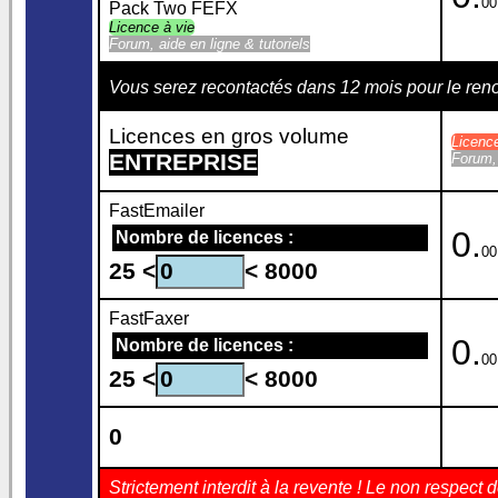
00
Pack Two FEFX
Licence à vie
Forum, aide en ligne & tutoriels
Vous serez recontactés dans 12 mois pour le re
Licences en gros volume
Licenc
ENTREPRISE
Forum, 
FastEmailer
0.
Nombre de licences :
00
25 <
< 8000
FastFaxer
0.
Nombre de licences :
00
25 <
< 8000
0
Strictement interdit à la revente ! Le non respe