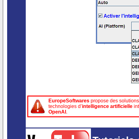
EuropeSoftwares
propose des solution
technologies d’
intelligence artificielle
in
OpenAI
.