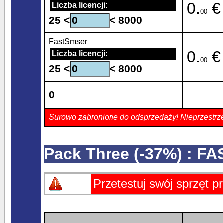
0.
€
Liczba licencji:
00
25 <
< 8000
FastSmser
0.
€
Liczba licencji:
00
25 <
< 8000
0
Surowo zabronione do odsprzedaży! Nieprzestrz
Pack Three (-37%) : 
Przetestuj swój sprzęt 