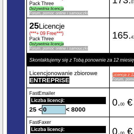
173.
0
Pack Three
Dożywotnia licencja
Forum, pomoc online i samouczki
25
Licencje
165.
(***
+ 09 Free
***)
4
Pack Three
Dożywotnia licencja
Forum, pomoc online i samouczki
Skontaktujemy się z Tobą ponownie za 12 miesi
Licencjonowanie zbiorowe
Licencja z 
ENTREPRISE
Forum, pomo
FastEmailer
0.
€
Liczba licencji:
00
25 <
< 8000
FastFaxer
0.
€
Liczba licencji:
00