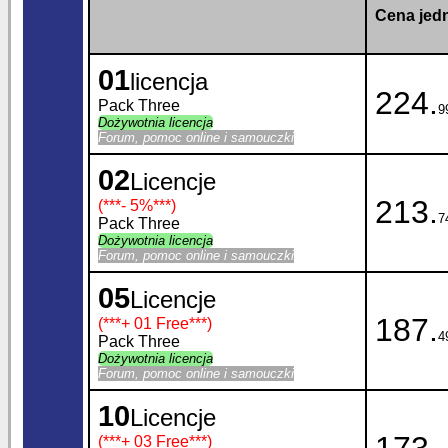
Cena jedn
01
licencja
224.
Pack Three
9
Dożywotnia licencja
Forum, pomoc online i samouczki
02
Licencje
213.
(***
- 5%
***)
7
Pack Three
Dożywotnia licencja
Forum, pomoc online i samouczki
05
Licencje
187.
(***
+ 01 Free
***)
4
Pack Three
Dożywotnia licencja
Forum, pomoc online i samouczki
10
Licencje
(***
+ 03 Free
***)