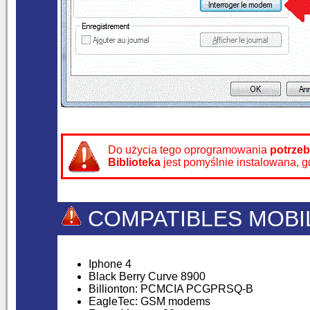
Do użycia tego oprogramowania
potrzeb
Biblioteka
jest pomyślnie instalowana, 
COMPATIBLES MOBI
Iphone 4
Black Berry Curve 8900
Billionton: PCMCIA PCGPRSQ-B
EagleTec: GSM modems