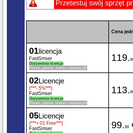
Przetestuj swój sprzęt 
Cena jedn
01
licencja
119.
FastSmser
9
Dożywotnia licencja
Forum, pomoc online i samouczki
02
Licencje
113.
(***
- 5%
***)
9
FastSmser
Dożywotnia licencja
Forum, pomoc online i samouczki
05
Licencje
99.
(***
+ 01 Free
***)
99
FastSmser