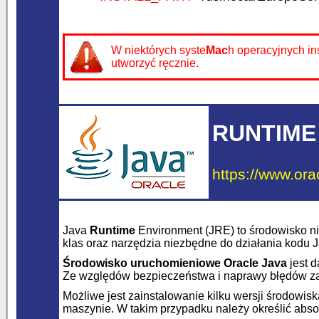
W niektórych syste
Mac
h operacyjnych in
utworzyć ręcznie.
RUNTIME
https://www.ora
Java
Runtime
Environment (JRE) to środowisko 
klas oraz narzędzia niezbędne do działania kodu 
Środowisko uruchomieniowe Oracle Java
jest 
Ze względów bezpieczeństwa i naprawy błędów zal
Możliwe jest zainstalowanie kilku wersji środow
maszynie. W takim przypadku należy określić abs