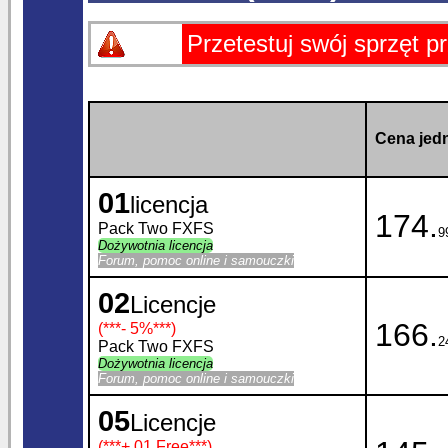
Przetestuj swój sprzęt 
Cena jedn
01
licencja
174.
Pack Two FXFS
9
Dożywotnia licencja
Forum, pomoc online i samouczki
02
Licencje
166.
(***
- 5%
***)
2
Pack Two FXFS
Dożywotnia licencja
Forum, pomoc online i samouczki
05
Licencje
(***
+ 01 Free
***)