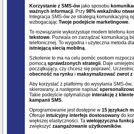
Korzystanie
z SMS-ów
jako sposobu
komunikac
ważnych informacji
. Przy
98% wskaźniku otwa
Integracja SMS-ów ze strategią komunikacyjną o
wzbogacając
Twoje podejście marketingowe
.
To rozwiązanie wykorzystuje modem telefonu k
tekstowe
. Pozwala on zarządzać komunikacją b
telefonicznej. To wygodna i użyteczna metoda dla
istniejącą siecią mobilną
.
Szkolenie to ma na celu pomóc osobom rozpoczą
pomocą
sprawdzonych strategii
. Daje umiejętn
początkujący, czy chcesz się poprawić. Uczestni
obecność na rynku
i
maksymalizować zwrot z 
Aby korzystać z platformy do wysyłania SMS-ów,
skierowany, a następnie napisać
spersonalizow
Takie podejście optymalizuje
interakcję z klient
kampanii SMS
.
Oprogramowanie jest dostępne w
15 językach 
Oferuje
intuicyjny interfejs dostosowany
do kon
większej elastyczności. Ta
wielojęzyczna funkcj
zwiększyć
zaangażowanie użytkowników
.