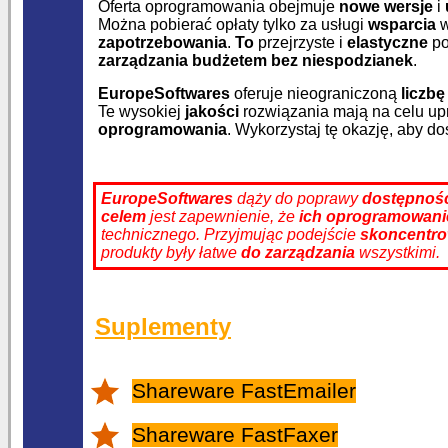
Oferta oprogramowania obejmuje
nowe wersje
i
Można pobierać opłaty tylko za usługi
wsparcia
w
zapotrzebowania
.
To
przejrzyste i
elastyczne
po
zarządzania budżetem
bez niespodzianek
.
EuropeSoftwares
oferuje nieograniczoną
liczb
Te wysokiej
jakości
rozwiązania mają na celu up
oprogramowania
. Wykorzystaj tę okazję, aby d
EuropeSoftwares
dąży do poprawy
dostępnoś
celem
jest zapewnienie, że
ich oprogramowani
technicznego. Przyjmując podejście
skoncentro
produkty były łatwe
do zarządzania
wszystkimi.
Suplementy
Shareware FastEmailer
Shareware FastFaxer