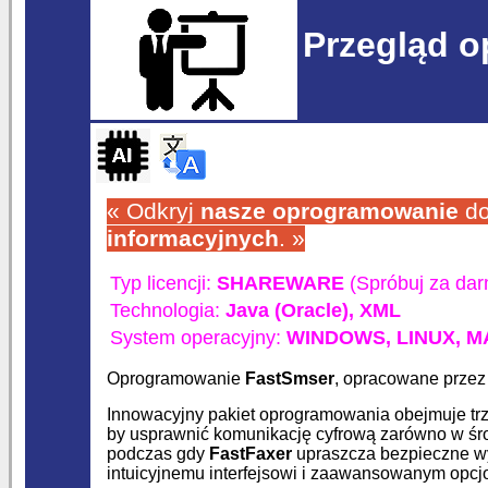
Przegląd 
« Odkryj
nasze oprogramowanie
do
informacyjnych
. »
Typ licencji:
SHAREWARE
(Spróbuj za da
Technologia:
Java (Oracle),
XML
System operacyjny:
WINDOWS,
LINUX,
M
Oprogramowanie
FastSmser
, opracowane prze
Innowacyjny pakiet oprogramowania obejmuje trz
by usprawnić komunikację cyfrową zarówno w śr
podczas gdy
FastFaxer
upraszcza bezpieczne w
intuicyjnemu interfejsowi i zaawansowanym opcj