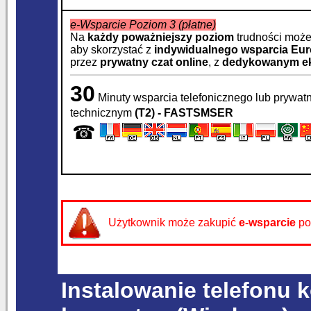
e-Wsparcie Poziom 3 (płatne)
Na
każdy poważniejszy poziom
trudności moż
aby skorzystać z
indywidualnego wsparcia
Eur
przez
prywatny czat online
, z
dedykowanym ek
30
Minuty wsparcia telefonicznego lub prywat
technicznym
(T2) - FASTSMSER
☎
Użytkownik może zakupić
e-wsparcie
po
Instalowanie telefonu