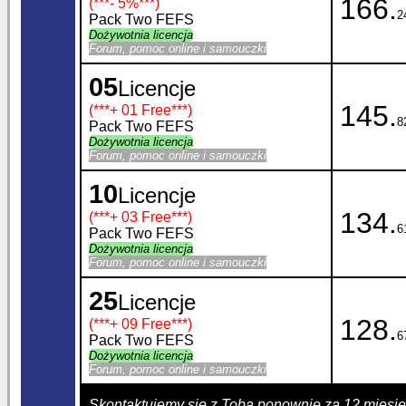
166.
(***
- 5%
***)
2
Pack Two FEFS
Dożywotnia licencja
Forum, pomoc online i samouczki
05
Licencje
145.
(***
+ 01 Free
***)
8
Pack Two FEFS
Dożywotnia licencja
Forum, pomoc online i samouczki
10
Licencje
134.
(***
+ 03 Free
***)
6
Pack Two FEFS
Dożywotnia licencja
Forum, pomoc online i samouczki
25
Licencje
128.
(***
+ 09 Free
***)
6
Pack Two FEFS
Dożywotnia licencja
Forum, pomoc online i samouczki
Skontaktujemy się z Tobą ponownie za 12 miesi