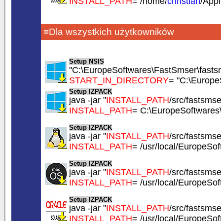
INSTALL_PATH
= /home/
christian
/App
≡Dla wszystkich użytkowników
Setup NSIS
"C:\EuropeSoftwares\FastSmser\fastsm
START_IN_DIRECTORY
= "C:\Europe
Setup IZPACK
java -jar "
INSTALL_PATH
/src/fastsmser
INSTALL_PATH
= C:\EuropeSoftwares
Setup IZPACK
java -jar "
INSTALL_PATH
/src/fastsmser
INSTALL_PATH
= /usr/local/EuropeSo
Setup IZPACK
java -jar "
INSTALL_PATH
/src/fastsmser
INSTALL_PATH
= /usr/local/EuropeSo
Setup IZPACK
java -jar "
INSTALL_PATH
/src/fastsmser
INSTALL_PATH
= /usr/local/EuropeSo