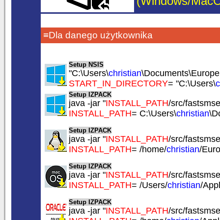
(Windows/MacOS/
≡Dla danego użytkownika
Setup NSIS
"C:\Users\
christian
\Documents\EuropeS
START_IN_DIRECTORY
= "C:\Users\
c
Setup IZPACK
java -jar "
INSTALL_PATH
/src/fastsmser
INSTALL_PATH
= C:\Users\
christian
\D
Setup IZPACK
java -jar "
INSTALL_PATH
/src/fastsmser
INSTALL_PATH
= /home/
christian
/Eur
Setup IZPACK
java -jar "
INSTALL_PATH
/src/fastsmser
INSTALL_PATH
= /Users/
christian
/App
Setup IZPACK
java -jar "
INSTALL_PATH
/src/fastsmser