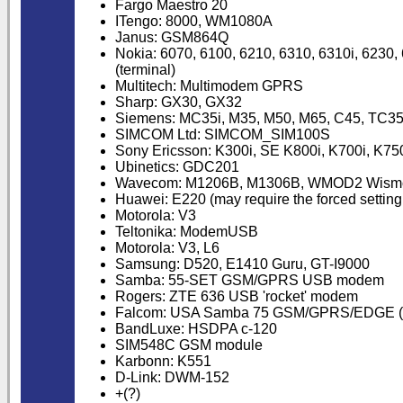
Fargo Maestro 20
ITengo: 8000, WM1080A
Janus: GSM864Q
Nokia: 6070, 6100, 6210, 6310, 6310i, 6230, 
(terminal)
Multitech: Multimodem GPRS
Sharp: GX30, GX32
Siemens: MC35i, M35, M50, M65, C45, TC35
SIMCOM Ltd: SIMCOM_SIM100S
Sony Ericsson: K300i, SE K800i, K700i, K7
Ubinetics: GDC201
Wavecom: M1206B, M1306B, WMOD2 Wismo
Huawei: E220 (may require the forced setti
Motorola: V3
Teltonika: ModemUSB
Motorola: V3, L6
Samsung: D520, E1410 Guru, GT-I9000
Samba: 55-SET GSM/GPRS USB modem
Rogers: ZTE 636 USB 'rocket' modem
Falcom: USA Samba 75 GSM/GPRS/EDGE (
BandLuxe: HSDPA c-120
SIM548C GSM module
Karbonn: K551
D-Link: DWM-152
+(?)