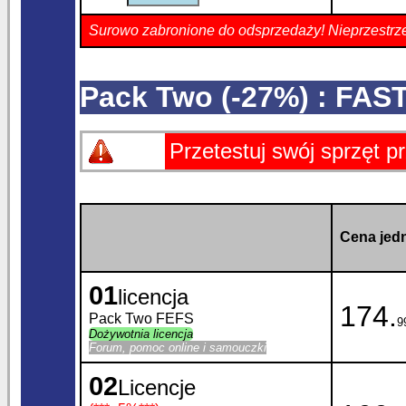
Surowo zabronione do odsprzedaży! Nieprzestrz
Pack Two (-27%) : F
Przetestuj swój sprzęt 
Cena jedn
01
licencja
174.
Pack Two FEFS
9
Dożywotnia licencja
Forum, pomoc online i samouczki
02
Licencje