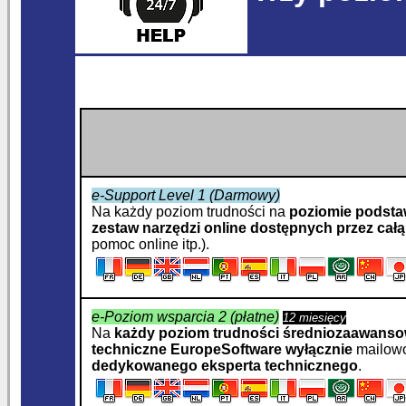
e-Support Level 1 (Darmowy)
Na każdy poziom trudności na
poziomie podst
zestaw
narzędzi online dostępnych przez całą
pomoc online itp.).
e-Poziom wsparcia 2 (płatne)
12 miesięcy
Na
każdy poziom trudności średniozaawans
techniczne
EuropeSoftware
wyłącznie
mailowo
dedykowanego eksperta technicznego
.