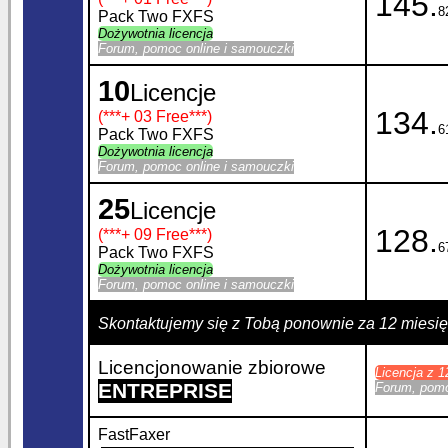
145.
8
Pack Two FXFS
Dożywotnia licencja
Forum, pomoc online i samouczki
10
Licencje
134.
(***
+ 03 Free
***)
6
Pack Two FXFS
Dożywotnia licencja
Forum, pomoc online i samouczki
25
Licencje
128.
(***
+ 09 Free
***)
6
Pack Two FXFS
Dożywotnia licencja
Forum, pomoc online i samouczki
Skontaktujemy się z Tobą ponownie za 12 miesi
Licencjonowanie zbiorowe
Licencja z 
ENTREPRISE
Forum, pomo
FastFaxer