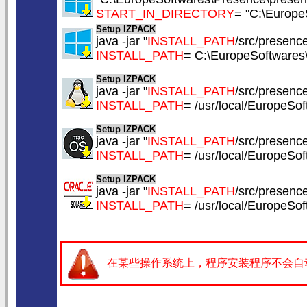
START_IN_DIRECTORY
= "C:\Europe
Setup IZPACK
java -jar "
INSTALL_PATH
/src/presence.
INSTALL_PATH
= C:\EuropeSoftwares
Setup IZPACK
java -jar "
INSTALL_PATH
/src/presence.
INSTALL_PATH
= /usr/local/EuropeSo
Setup IZPACK
java -jar "
INSTALL_PATH
/src/presence.
INSTALL_PATH
= /usr/local/EuropeSo
Setup IZPACK
java -jar "
INSTALL_PATH
/src/presence.
INSTALL_PATH
= /usr/local/EuropeSo
在某些操作系统上，程序安装程序不会自