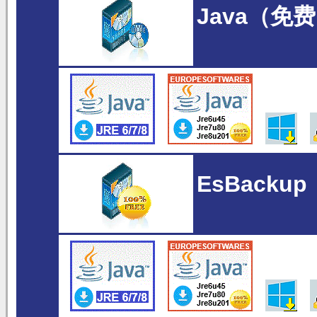
Java（免
EsBackup