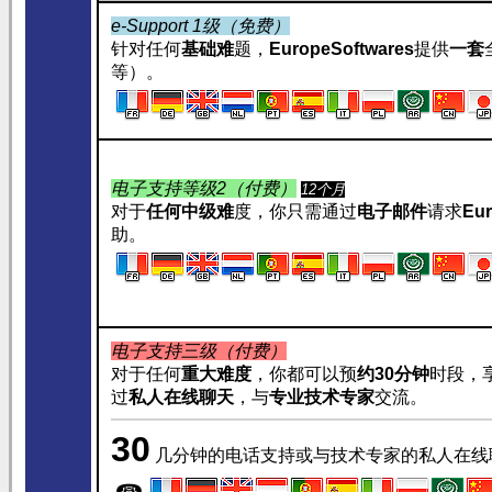
e-Support 1级（免费）
针对任何
基础难
题，
EuropeSoftwares
提供
一套
等）。
电子支持等级2（付费）
12个月
对于
任何中级难
度，你只需通过
电子邮件
请求
Eur
助。
电子支持三级（付费）
对于任何
重大难度
，你都可以预
约
30分钟
时段，
过
私人在线聊天
，与
专业技术专家
交流。
30
几分钟的电话支持或与技术专家的私人在