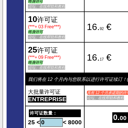
终身许可
论坛、在线帮助和教程
10
许可证
16.
€
(***
+ 03 Free
***)
92
终身许可
论坛、在线帮助和教程
25
许可证
16.
€
(***
+ 09 Free
***)
17
终身许可
论坛、在线帮助和教程
我们将在 12 个月内与您联系以进行许可证续订！(EN
大批量许可证
具有 12 个月承诺期的许
ENTREPRISE
论坛、在线帮助和教程
许可证数量：
0.
00
25 <
< 8000