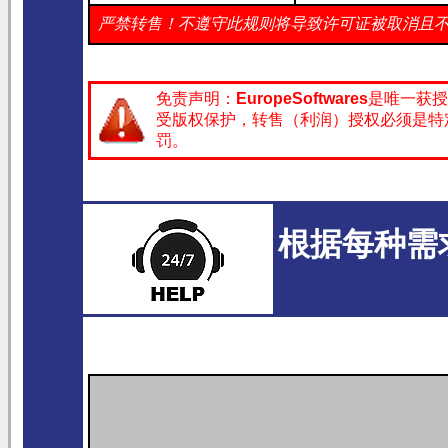
严禁转售！不遵守此规则将导致许可证被取消且不予退款
免责声明：
EuropeSoftwares
是唯一获授
受版权保护，转售（利润）授权必须是特
罚。
根据每种需