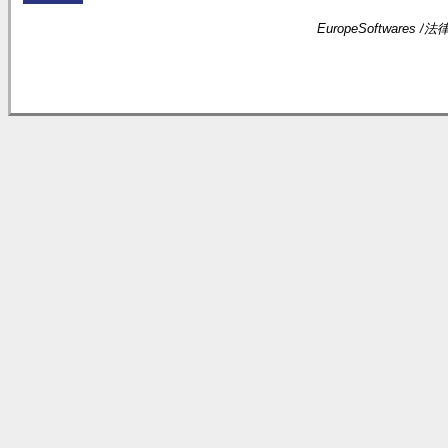
EuropeSoftwares /
法