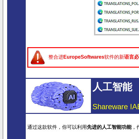
整合进
EuropeSoftwares
软件的新
语言
必
人工智能
Shareware IAE
通过这款软件，你可以利用
先进的人工智能功能
，