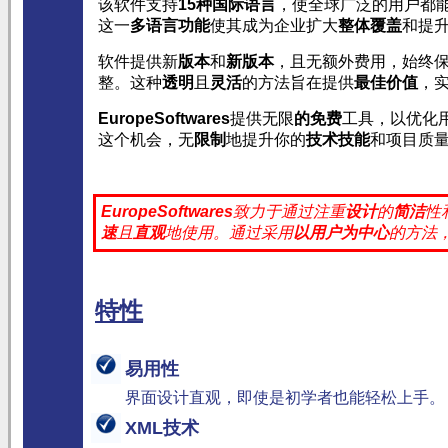
该软件支持
15种国际语言
，使全球广泛的用户都
这一
多语言功能
使其成为企业扩大
整体覆盖
和提
软件提供新
版本
和
新版本
，且无额外费用，始终
整。这种
透明
且
灵活
的方法旨在提供
最佳价值
，
EuropeSoftwares
提供无限
的免费
工具，以优化
这个机会，无
限制
地提升你的
技术技能
和项目质
EuropeSoftwares
致力于通过注重
设计
的
简洁
性
速
且
直观
地使用。
通过采用
以用户为中心
的方法
特性
易用性
界面设计直观，即使是初学者也能轻松上手。
XML技术