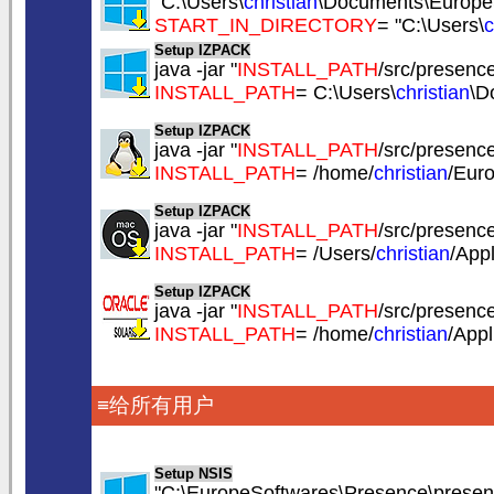
"C:\Users\
christian
\Documents\EuropeS
START_IN_DIRECTORY
= "C:\Users\
c
Setup IZPACK
java -jar "
INSTALL_PATH
/src/presence.
INSTALL_PATH
= C:\Users\
christian
\D
Setup IZPACK
java -jar "
INSTALL_PATH
/src/presence.
INSTALL_PATH
= /home/
christian
/Eur
Setup IZPACK
java -jar "
INSTALL_PATH
/src/presence.
INSTALL_PATH
= /Users/
christian
/App
Setup IZPACK
java -jar "
INSTALL_PATH
/src/presence.
INSTALL_PATH
= /home/
christian
/App
≡给所有用户
Setup NSIS
"C:\EuropeSoftwares\Presence\presenc