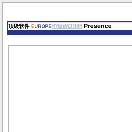
Presence
顶级软件
EU
ROPE
SOFTWARES