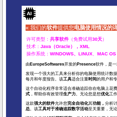
« 我们的
软件
提供您
电脑使用情况
的
许可类型：
共享软件
（免费试用
30天
）
技术：
Java（Oracle），
XML
操作系统：
WINDOWS、
LINUX
、
MAC OS
由
EuropeSoftwares
开发的
Presence
软件，是一
发现一个强大的工具来分析你的电脑使用统计数
每月和年度报告。该
工具
适合注重
时间
的用户和
这个自动化程序非常适合准确追踪你在电脑上花
式
，帮助你有效管理
生产力
。无论您是想
优化
工
这款
强大的软件
允许您
完全自动化
其
功能
，
分析
总
。该
工具对于
准确追踪
数字活动
至关重要，无