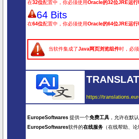
在
32位
配置中，你必须使用
Oracle的32位JRE运
64 Bits
在
64位
配置中，你必须使用
Oracle的64位JRE运
当软件集成了
Java网页浏览组件
时，必须
TRANSLAT
https://translations.eu
EuropeSoftwares
提供一个
免费工具
，允许在默认
EuropeSoftwares
软件的
在线服务
（在线帮助、论