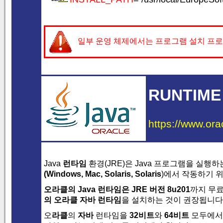
일부 운영 체제에서는 프로그램 설치 프로
RUNTIME
https://www.ora
Java
런타임
환경(JRE)은 Java 프로그램을 실행하
(
Windows
,
Mac
,
Solaris
, Solaris
)에서 작동하기 
오라클의 Java 런타임은
JRE 버전 8u201
까지 무료
의 오라클 자바 런타임
을 설치하는 것이 권장됩니다
오
라클
의
자바
런타임을
32비트
와
64비트
모두에서 