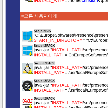
INSTALL_PATH
= /home/
christian
/App
≡모든 사용자에게
Setup NSIS
"C:\EuropeSoftwares\Presence\presenc
START_IN_DIRECTORY
= "C:\Europe
Setup IZPACK
java -jar "
INSTALL_PATH
/src/presence.
INSTALL_PATH
= C:\EuropeSoftwares
Setup IZPACK
java -jar "
INSTALL_PATH
/src/presence.
INSTALL_PATH
= /usr/local/EuropeSo
Setup IZPACK
java -jar "
INSTALL_PATH
/src/presence.
INSTALL_PATH
= /usr/local/EuropeSo
Setup IZPACK
java -jar "
INSTALL_PATH
/src/presence.
INSTALL_PATH
= /usr/local/EuropeSo