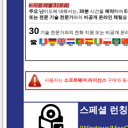
e-지원 레벨 3 (유료)
주요 난
이도에 대해서는,
30분
시간을
예약
하여
E
또는
전문 기술 전문가
와의
비공개 온라인 채팅
을
30
기술 전문가와의 전화 지원 또는 비공개 온
☎
사용자는
소프트웨어 라이선스
구매와 
스페셜 런칭