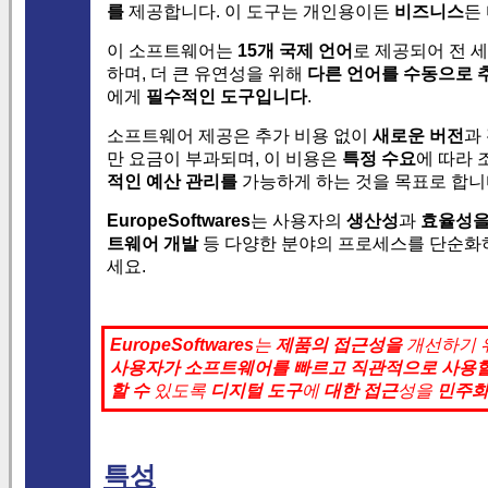
를
제공합니다.
이 도구는 개인용이든
비즈니스
든
이 소프트웨어는
15개 국제 언어
로 제공되어 전 
하며, 더 큰 유연성을 위해
다른 언어를 수동으로 
에게
필수적인 도구입니다
.
소프트웨어 제공은 추가 비용 없이
새로운 버전
과
만 요금이 부과되며, 이 비용은
특정 수요
에 따라 
적인 예산 관리를
가능하게 하는 것을 목표로 합니
EuropeSoftwares
는 사용자의
생산성
과
효율성
트웨어 개발
등 다양한 분야의 프로세스를 단순화하
세요.
EuropeSoftwares
는
제품의
접근성을
개선하기 
사용자가
소프트웨어를 빠르고
직관적으로
사용할
할 수
있도록
디지털 도구
에
대한 접근
성을
민주
특성