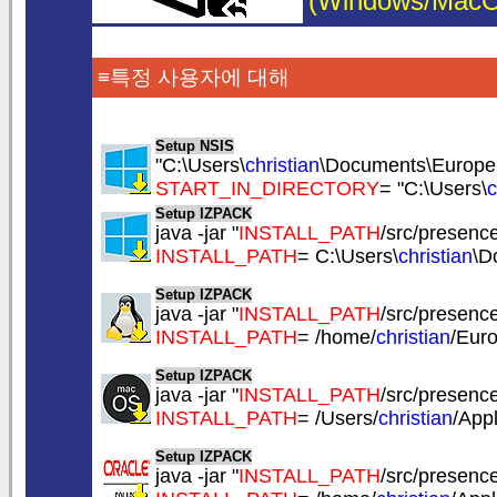
(Windows/MacOS/
≡특정 사용자에 대해
Setup NSIS
"C:\Users\
christian
\Documents\EuropeS
START_IN_DIRECTORY
= "C:\Users\
c
Setup IZPACK
java -jar "
INSTALL_PATH
/src/presence.
INSTALL_PATH
= C:\Users\
christian
\D
Setup IZPACK
java -jar "
INSTALL_PATH
/src/presence.
INSTALL_PATH
= /home/
christian
/Eur
Setup IZPACK
java -jar "
INSTALL_PATH
/src/presence.
INSTALL_PATH
= /Users/
christian
/App
Setup IZPACK
java -jar "
INSTALL_PATH
/src/presence.