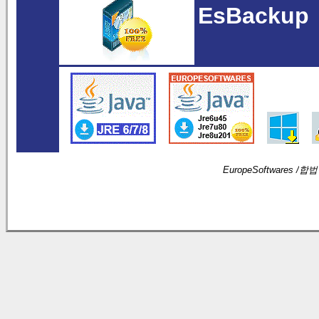
EsBackup
EuropeSoftwares /
합법