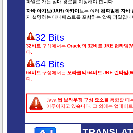
파일로 가는 절대 경로를 지정해야 합니다.
자바 아치브(JAR) 아카이
브는 여러
컴파일된 자바 클래
지 설명하는 매니페스트를 포함하는 압축 파일입니
32 Bits
32비트
구성에서는
Oracle의 32비트 JRE 런타임
(
W
다.
64 Bits
64비트
구성에서는
오라클의 64비트 JRE 런타임
(
W
다.
Java
웹 브라우징 구성 요소를
통합할 때
이루어지고 있습니다. 그 외에는 업데이트
TRANSLAT