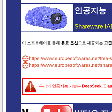
인공지능
Shareware IAE
이 소프트웨어를 통해
유료 옵션
으로 제공되는
고급
https://www.europesoftwares.net/free-s
https://www.europesoftwares.net/share
우리의
인공지능
기술은
DeepSeek, Claud