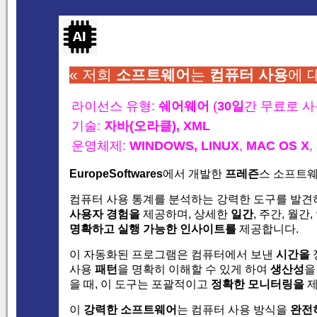
« 저희
소프트웨어
는
컴퓨터
사용
에 
라이선스 유형:
쉐어웨어
(
30일
간 무료로 
기술:
자바(오라클),
XML
운영체제:
WINDOWS,
LINUX
,
MAC OS X
,
EuropeSoftwares
에서 개발한
프레즌
스 소프트웨
컴퓨터 사용 통계를 분석하는 강력한 도구를 발견하
사용자 경험을
제공하며, 상세한
일간
, 주간, 월
명확하고 실행 가능한 인사이트를
제공합니다.
이 자동화된 프로그램은 컴퓨터에서 보낸
시간을
사용
패턴
을 명확히 이해할 수 있게 하여
생산성
을
을 때, 이 도구는 포괄적이고
정확한
모니터링을
제
이
강력한 소프트웨어
는 컴퓨터 사용 방식을
완전