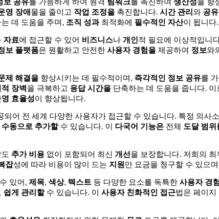
정보 공유
를 가능하게 하여 원격
팀워크
를 촉진하여
생산성
을 향
운영 장애
물을 줄이고
작업 조정을
촉진합니다.
시간 관리
와
공유
는 데 도움을 주며,
조직 성과
최적화에
필수적인 자산
이 됩니다.
와
자료
에 접근할 수 있어
비즈니스
나
개인
적 필요에 이상적입니다
정보 플랫폼
은 원활하고 안전한
사용자 경험을
제공하여
정보
와
문제 해결을
향상시키는 데 필수적이며,
즉각적인 정보 공유
를 
적 장벽
을 극복하고
응답 시간을
단축하는 데 도움을 줍니다. 이
운영 효율성
이 향상됩니다.
공되어 전 세계 다양한 사용자가 접근할 수 있습니다. 특정 의사
 수동으로 추가할
수 있습니다. 이
다국어 기능은
전체
도달 범위
발도
추가 비용
없이 포함되어 최신
개선
을 보장합니다. 저희의 최
복잡
성에 따라 비용이 많이 드는
지원
만 요금을 청구할 수 있으며
수 있어,
제목
,
색상
,
텍스트
등 다양한 요소를 독특한
사용자 경
도
쉽게 관리할
수 있습니다. 이
사용자 친화적인 접근
법은 페이지