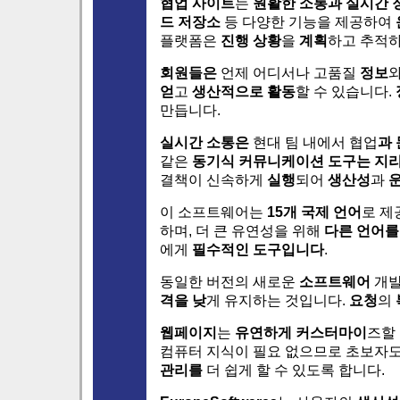
협업 사이트
는
원활한 소통과
실시간 
드 저장소
등 다양한 기능을 제공하여
플랫폼은
진행 상황
을
계획
하고 추적하
회원들은
언제 어디서나 고품질
정보
얻
고
생산적으로 활동
할 수 있습니다.
만듭니다.
실시간 소통은
현대 팀 내에서 협업
과
같은
동기식 커뮤니케이션 도구는
지리
결책이 신속하게
실행
되어
생산성
과
이 소프트웨어는
15개 국제 언어
로 제
하며, 더 큰 유연성을 위해
다른 언어를
에게
필수적인 도구입니다
.
동일한 버전의 새로운
소프트웨어
개
격을 낮
게 유지하는 것입니다.
요청
의
웹페이지
는
유연하게 커스터마이
즈할 
컴퓨터 지식이 필요 없으므로 초보자
관리를
더 쉽게 할 수 있도록 합니다.