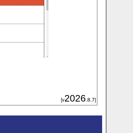
2026
.8.7
[v
]