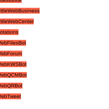
uestbook
ittleWebBusiness
ittleWebCenter
otations
ebFilesBot
WebForum
 WebKWSBot
 WebQCMBot
WebQRBot
WebTweet