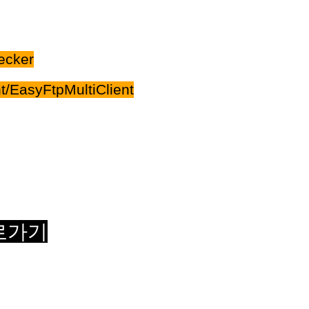
ecker
/EasyFtpMultiClient
로가기