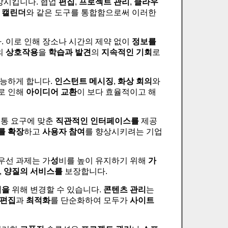
상시킵니다. 협업
편집
,
프로젝트 관리
,
클라우
 캘린더
와 같은 도구를 통합함으로써 이러한
. 이로 인해 장소나 시간의 제약 없이
정보를
의
상호작용
을
학습과
발견
의
지속적인 기회
로
가능하게 합니다.
인스턴트 메시징
,
화상 회의
와
로 인해
아이디어 교환
이 보다 효율적이고 해
소통 요구에 맞춘
직관적인 인터페이스를
제공
를 확장
하고
사용자 참여
를 향상시키려는 기업
우선 과제는 가
성
비를 높이 유지하기 위해
가
,
양질의 서비스를
보장합니다.
험을
위해 변경할 수 있습니다.
콘텐츠 관리
는
편집
과
최적화
를 단순화하여 모두가
사이트