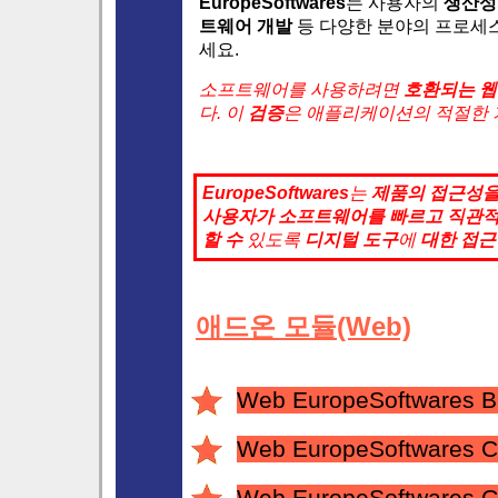
EuropeSoftwares
는 사용자의
생산성
트웨어 개발
등 다양한 분야의 프로세스
세요.
소프트웨어를 사용하려면
호환되는 웹
다. 이
검증
은 애플리케이션의 적절한 
EuropeSoftwares
는
제품의
접근성
사용자가
소프트웨어를 빠르고
직관
할 수
있도록
디지털 도구
에
대한 접근
애드온 모듈(Web)
Web EuropeSoftwares B
Web EuropeSoftwares C