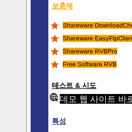
보충제
Shareware DownloadCh
Shareware EasyFtpClient
Shareware RVBPro
Free Software RVB
테스트 & 시도
데모 웹 사이트 바
특성