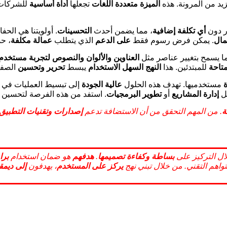
يد من المرونة. هذه
الميزة متعددة اللغات
تجعلها
أداة أساسية
للشركات
ر دون
أي تكلفة إضافية
، مما يضمن أحدث
التحسينات
. أولويتنا هي الح
مال
. يمكن فرض رسوم فقط
على الدعم
الذي يتطلب
عمالة مكلفة
، 
ما يسمح بتغيير عناصر مثل
العناوين
والألوان
والنصوص
لتجربة مستخدم 
متاحة
للمبتدئين. هذا
النهج السهل الاستخدام
يبسط
تحرير
وتحسين
الصفح
مستخدميها. تهدف هذه الحلول
عالية الجودة
إلى تبسيط العمليات في 
ل
إدارة المشاريع
أو
تطوير البرمجيات
. استفد من هذه الفرصة لتحسين
ة
. من المهم التحقق من أن الاستضافة تدعم
إصدارات
وتقنيات
التطبيق
ل التركيز على
بساطة
وكفاءة
تصميمها
.
هدفهم
هو ضمان استخدام
برا
اهم التقني. من خلال تبني نهج
يركز على المستخدم
، يهدفون
إلى ديمق