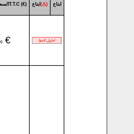
ابتاع
(⚠)
ابتاع
السعر الإجماليT.T.C (€)
€
حاول لاحقا!
99