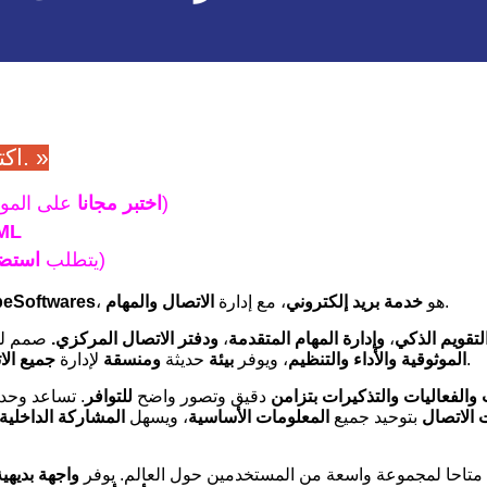
. »
« ا
على الموقع الإلكتروني)
اختبر مجانا
ML
)
(يتطلب
استضا
.
، هو
خدمة بريد إلكتروني
، مع إدارة
الاتصال
والمهام
eSoftwares
لتقويم الذكي
،
وإدارة المهام المتقدمة
،
ودفتر الاتصال المركزي.
صمم لل
.
الموثوقية
والأداء
والتنظيم
، ويوفر
بيئة
حديثة
ومنسقة
لإدارة
جميع الا
والفعاليات
والتذكيرات
بتزامن
دقيق وتصور واضح
للتوافر
. تساعد وحد
 الاتصال
بتوحيد جميع
المعلومات الأساسية
، ويسهل
المشاركة الداخلية
ه متاحا لمجموعة واسعة من المستخدمين حول العالم. يوفر
واجهة بديهية