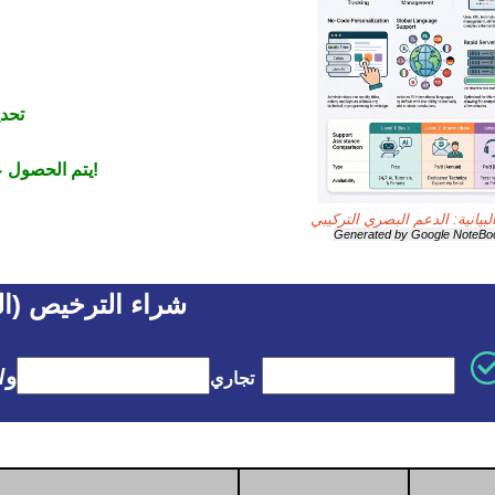
تحدي
يتم الحصول على أي ترخيص تم شراؤه مدى الحياة!
بيانية: الدعم البصري التركيبي
Generated by Google NoteB
شراء الترخيص (ال
و/
تجاري