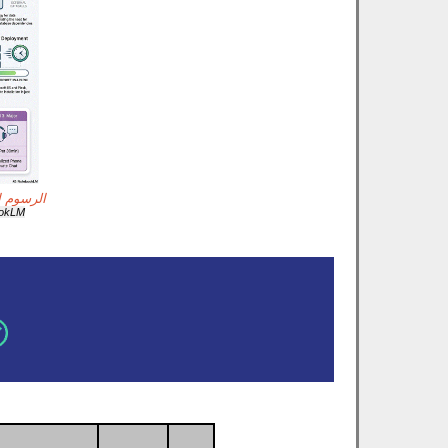
الرسوم ال
ookLM