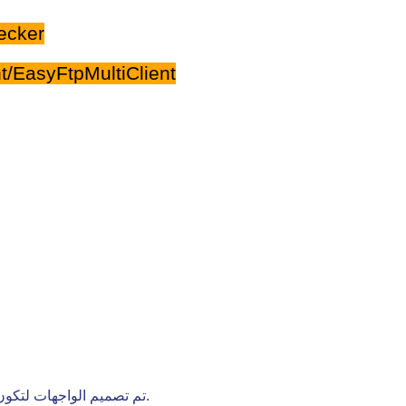
ecker
/EasyFtpMultiClient
تم تصميم الواجهات لتكون بديهية وسهلة الوصول حتى للمبتدئين.