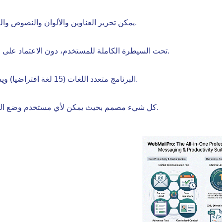
يمكن تحرير العناوين والألوان والنصوص والصفحات دون الحاجة لأي مهارات تقنية.
تظل بيانات XML تحت السيطرة الكاملة للمستخدم، دون الاعتماد على قاعدة بيانات خارجية.
البرنامج متعدد اللغات (15 لغة افتراضيا) ويسمح لك حتى بإضافة لغات أخرى يدويا.
كل شيء مصمم بحيث يمكن لأي مستخدم وضع البرنامج على الإنترنت خلال دقائق قليلة.