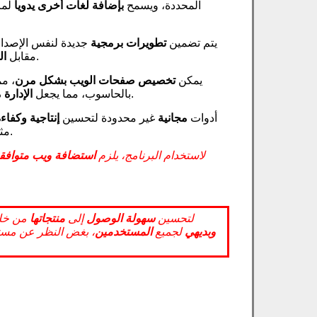
المحددة، ويسمح
بإضافة لغات أخرى يدويا
لمز
يتم تضمين
تطويرات برمجية
جديدة لنفس الإصدا
.
مقابل
ال
يمكن
تخصيص صفحات الويب
بشكل مرن
، م
أسهل للجميع.
بالحاسوب، مما يجعل
الإدارة 
أدوات
مجانية
غير محدودة لتحسين
إنتاجية
وكفاءة
.
مث
لاستخدام البرنامج، يلزم
استضافة ويب متوافق
لتحسين
سهولة الوصول
إلى
منتجاتها
من خلا
وبديهي
لجميع
المستخدمين
، بغض النظر عن مستو