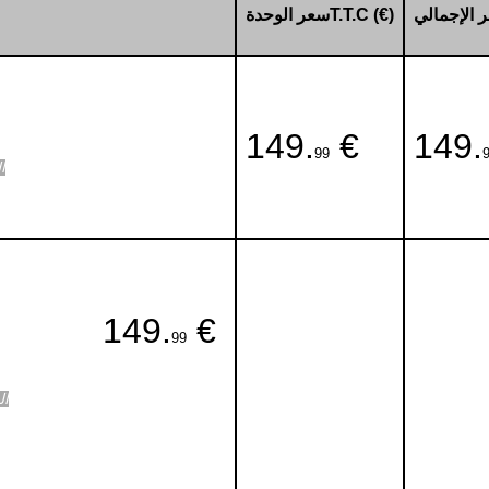
سعر الوحدةT.T.C (€)
149.
€
149.
99
ا
149.
€
99
ال