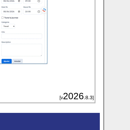
2026
.8.3
[v
]