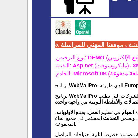
كتشف موقعنا
المهني للمراسلة
(
DEMO
نوع الترخيص:
X
(مايكروسوفت)،
Asp.net
التقنية:
فة مدفوعة
Microsoft IIS
الخادم:
Europ
، الذي طورته
WebMailPro
برنامج
شركات التي تطلب
WebMailPro
برنامج
تصالات
والأنشطة اليومية
من
واجهة واحدة
ة
المهام
في تنظيم
العمل
، وتتبع
الأولويات
،
، ويضمن
التحديث
المستمر في جميع أنحاء
المجموعة.
مصممة خصيصا لتلبية احتياجات التواصل