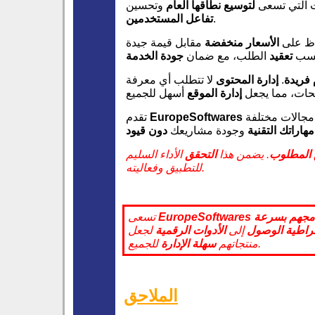
 التي تسعى
لتوسيع نطاقها العام
وتحسين
.
تفاعل المستخدمين
فاظ على
الأسعار منخفضة
مقابل قيمة جيدة
حسب
تعقيد
الطلب، مع ضمان
جودة الخدمة
فريدة
.
إدارة المحتوى
لا تتطلب أي معرفة
ات، مما يجعل
إدارة الموقع
مجالات مختلفة
EuropeSoftwares
تقدم
مهاراتك التقنية
وجودة مشاريعك
دون قيود
 المطلوب
. يضمن هذا
التحقق
الأداء السليم
للتطبيق وفعاليته.
مجهم
بسرعة
EuropeSoftwares
تسعى
راطية
الوصول
إلى
الأدوات الرقمية
لجعل
للجميع.
منتجاتهم
سهلة الإدارة
الملاحق